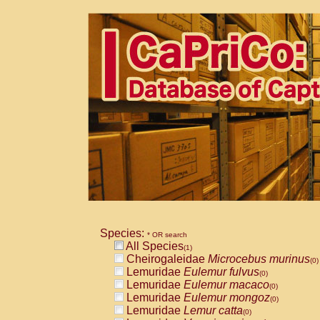
Species:
* OR search
All Species
(1)
Cheirogaleidae
Microcebus murinus
(0)
Lemuridae
Eulemur fulvus
(0)
Lemuridae
Eulemur macaco
(0)
Lemuridae
Eulemur mongoz
(0)
Lemuridae
Lemur catta
(0)