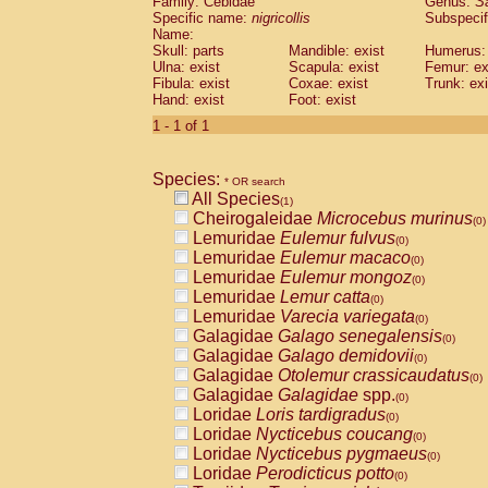
Family: Cebidae
Genus:
S
Cebidae
Saguinus midas
(0)
Specific name:
nigricollis
Subspecif
Cebidae
Saguinus mystax
(0)
Name:
Cebidae
Saguinus nigricollis
Skull: parts
Mandible: exist
(1)
Humerus: 
Cebidae
Saguinus oedipus
Ulna: exist
Scapula: exist
Femur: ex
(0)
Fibula: exist
Coxae: exist
Trunk: exi
Cebidae
Saguinus weddelli
(0)
Hand: exist
Foot: exist
Cebidae
Saguinus
spp.
(0)
Cebidae
Aotus trivirgatus
1 - 1 of 1
(0)
Cebidae
Cebus albifrons
(0)
Cebidae
Cebus apella
(0)
Species:
Cebidae
Cebus capucinus
* OR search
(0)
All Species
Cebidae
Cebus nigrivittatus
(1)
(0)
Cheirogaleidae
Microcebus murinus
Cebidae
Cebus
spp.
(0)
(0)
Lemuridae
Eulemur fulvus
Cebidae
Saimiri boliviensis
(0)
(0)
Lemuridae
Eulemur macaco
Cebidae
Saimiri sciureus
(0)
(0)
Lemuridae
Eulemur mongoz
Atelidae
Alouatta caraya
(0)
(0)
Lemuridae
Lemur catta
Atelidae
Alouatta fusca
(0)
(0)
Lemuridae
Varecia variegata
Atelidae
Alouatta seniculus
(0)
(0)
Galagidae
Galago senegalensis
Atelidae
Alouatta
spp.
(0)
(0)
Galagidae
Galago demidovii
Atelidae
Ateles belzebuth
(0)
(0)
Galagidae
Otolemur crassicaudatus
Atelidae
Ateles geoffroyi
(0)
(0)
Galagidae
Galagidae
spp.
Atelidae
Ateles paniscus
(0)
(0)
Loridae
Loris tardigradus
Atelidae
Ateles
spp.
(0)
(0)
Loridae
Nycticebus coucang
Atelidae
Lagothrix lagothricha
(0)
(0)
Loridae
Nycticebus pygmaeus
Atelidae
Lagothrix lagothricha cana
(0)
(0)
Loridae
Perodicticus potto
Pitheciidae
Cacajao calvus rubicundu
(0)