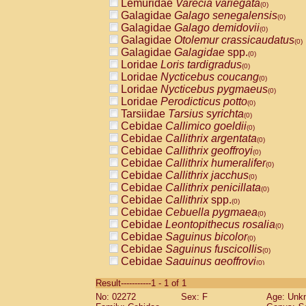
Lemuridae
Varecia variegata
(0)
Galagidae
Galago senegalensis
(0)
Galagidae
Galago demidovii
(0)
Galagidae
Otolemur crassicaudatus
(0)
Galagidae
Galagidae
spp.
(0)
Loridae
Loris tardigradus
(0)
Loridae
Nycticebus coucang
(0)
Loridae
Nycticebus pygmaeus
(0)
Loridae
Perodicticus potto
(0)
Tarsiidae
Tarsius syrichta
(0)
Cebidae
Callimico goeldii
(0)
Cebidae
Callithrix argentata
(0)
Cebidae
Callithrix geoffroyi
(0)
Cebidae
Callithrix humeralifer
(0)
Cebidae
Callithrix jacchus
(0)
Cebidae
Callithrix penicillata
(0)
Cebidae
Callithrix
spp.
(0)
Cebidae
Cebuella pygmaea
(0)
Cebidae
Leontopithecus rosalia
(0)
Cebidae
Saguinus bicolor
(0)
Cebidae
Saguinus fuscicollis
(0)
Cebidae
Saguinus geoffroyi
(0)
Cebidae
Saguinus imperator
(0)
Result-----------1 - 1 of 1
Cebidae
Saguinus labiatus
(0)
No: 02272
Sex: F
Age: Unk
Cebidae
Saguinus leucopus
(0)