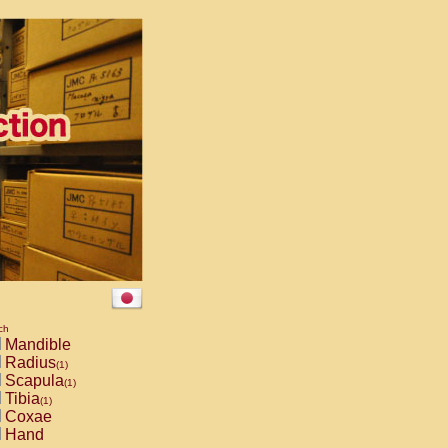
ch
Mandible
Radius
(1)
Scapula
(1)
Tibia
(1)
Coxae
Hand