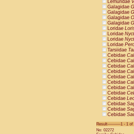
Lemuridae
V
Galagidae
G
Galagidae
G
Galagidae
O
Galagidae
G
Loridae
Lori
Loridae
Nyc
Loridae
Nyc
Loridae
Pero
Tarsiidae
Ta
Cebidae
Cal
Cebidae
Cal
Cebidae
Cal
Cebidae
Cal
Cebidae
Cal
Cebidae
Cal
Cebidae
Cal
Cebidae
Ce
Cebidae
Leo
Cebidae
Sag
Cebidae
Sag
Cebidae
Sag
Cebidae
Sag
Result-----------1 - 1 of
Cebidae
Sag
No: 02272
Cebidae
Sa