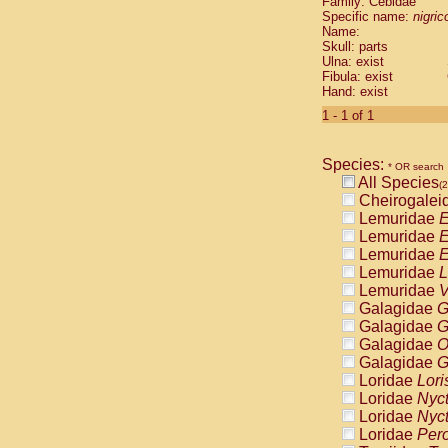
Family: Cebidae
Cebidae
Sa
Specific name:
nigrico
Cebidae
Sa
Name:
Cebidae
Sag
Skull: parts
Cebidae
Sa
Ulna: exist
Fibula: exist
Cebidae
Sag
Hand: exist
Cebidae
Sa
Cebidae
Aot
1 - 1 of 1
Cebidae
Ceb
Cebidae
Ceb
Species:
Cebidae
Ce
* OR search
All Species
Cebidae
Ceb
(2
Cheirogalei
Cebidae
Ce
Lemuridae
E
Cebidae
Sai
Lemuridae
E
Cebidae
Sai
Lemuridae
E
Atelidae
Alo
Lemuridae
L
Atelidae
Alo
Lemuridae
V
Atelidae
Alo
Galagidae
G
Atelidae
Alo
Galagidae
G
Atelidae
Ate
Galagidae
O
Atelidae
Ate
Galagidae
G
Atelidae
Ate
Loridae
Lori
Atelidae
Ate
Loridae
Nyc
Atelidae
Lag
Loridae
Nyc
Atelidae
Lag
Loridae
Pero
Pitheciidae