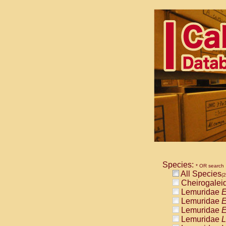
Species:
* OR search
All Species
(2
Cheirogalei
Lemuridae
E
Lemuridae
E
Lemuridae
E
Lemuridae
L