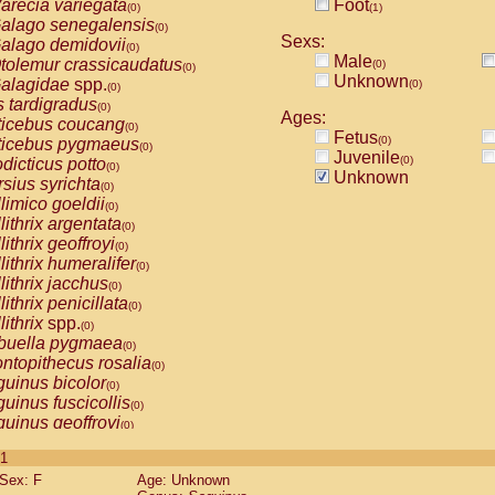
arecia variegata
Foot
(0)
(1)
alago senegalensis
(0)
Sexs:
alago demidovii
(0)
Male
tolemur crassicaudatus
(0)
(0)
Unknown
alagidae
spp.
(0)
(0)
s tardigradus
(0)
Ages:
ticebus coucang
(0)
Fetus
(0)
ticebus pygmaeus
(0)
Juvenile
(0)
dicticus potto
(0)
Unknown
rsius syrichta
(0)
limico goeldii
(0)
lithrix argentata
(0)
lithrix geoffroyi
(0)
lithrix humeralifer
(0)
lithrix jacchus
(0)
lithrix penicillata
(0)
lithrix
spp.
(0)
buella pygmaea
(0)
ntopithecus rosalia
(0)
uinus bicolor
(0)
uinus fuscicollis
(0)
uinus geoffroyi
(0)
uinus imperator
(0)
 1
uinus labiatus
(0)
Sex: F
Age: Unknown
guinus leucopus
(0)