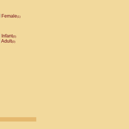
Female
(1)
Infant
(0)
Adult
(0)