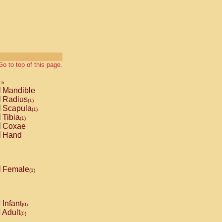
Go to top of this page.
ch
Mandible
Radius
(1)
Scapula
(1)
Tibia
(1)
Coxae
Hand
Female
(1)
Infant
(0)
Adult
(0)