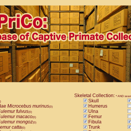
Skeletal Collection:
* AND sear
Skull
)
dae
Microcebus murinus
Humerus
(0)
ulemur fulvus
Ulna
(0)
ulemur macaco
Femur
(0)
ulemur mongoz
Fibula
(0)
emur catta
Trunk
(0)