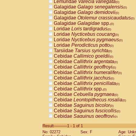
Lemuridae
Varecia variegata
(0)
Galagidae
Galago senegalensis
(0)
Galagidae
Galago demidovii
(0)
Galagidae
Otolemur crassicaudatus
(0)
Galagidae
Galagidae
spp.
(0)
Loridae
Loris tardigradus
(0)
Loridae
Nycticebus coucang
(0)
Loridae
Nycticebus pygmaeus
(0)
Loridae
Perodicticus potto
(0)
Tarsiidae
Tarsius syrichta
(0)
Cebidae
Callimico goeldii
(0)
Cebidae
Callithrix argentata
(0)
Cebidae
Callithrix geoffroyi
(0)
Cebidae
Callithrix humeralifer
(0)
Cebidae
Callithrix jacchus
(0)
Cebidae
Callithrix penicillata
(0)
Cebidae
Callithrix
spp.
(0)
Cebidae
Cebuella pygmaea
(0)
Cebidae
Leontopithecus rosalia
(0)
Cebidae
Saguinus bicolor
(0)
Cebidae
Saguinus fuscicollis
(0)
Cebidae
Saguinus geoffroyi
(0)
Cebidae
Saguinus imperator
(0)
Result-----------1 - 1 of 1
Cebidae
Saguinus labiatus
(0)
No: 02272
Sex: F
Age: Unk
Cebidae
Saguinus leucopus
(0)