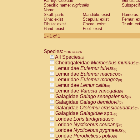
Family: Cebidae
Genus:
S
Cebidae
Saguinus midas
(0)
Specific name:
nigricollis
Subspecif
Cebidae
Saguinus mystax
(0)
Name:
Cebidae
Saguinus nigricollis
Skull: parts
Mandible: exist
(1)
Humerus: 
Cebidae
Saguinus oedipus
Ulna: exist
Scapula: exist
Femur: ex
(0)
Fibula: exist
Coxae: exist
Trunk: exi
Cebidae
Saguinus weddelli
(0)
Hand: exist
Foot: exist
Cebidae
Saguinus
spp.
(0)
Cebidae
Aotus trivirgatus
1 - 1 of 1
(0)
Cebidae
Cebus albifrons
(0)
Cebidae
Cebus apella
(0)
Species:
Cebidae
Cebus capucinus
* OR search
(0)
All Species
Cebidae
Cebus nigrivittatus
(1)
(0)
Cheirogaleidae
Microcebus murinus
Cebidae
Cebus
spp.
(0)
(0)
Lemuridae
Eulemur fulvus
Cebidae
Saimiri boliviensis
(0)
(0)
Lemuridae
Eulemur macaco
Cebidae
Saimiri sciureus
(0)
(0)
Lemuridae
Eulemur mongoz
Atelidae
Alouatta caraya
(0)
(0)
Lemuridae
Lemur catta
Atelidae
Alouatta fusca
(0)
(0)
Lemuridae
Varecia variegata
Atelidae
Alouatta seniculus
(0)
(0)
Galagidae
Galago senegalensis
Atelidae
Alouatta
spp.
(0)
(0)
Galagidae
Galago demidovii
Atelidae
Ateles belzebuth
(0)
(0)
Galagidae
Otolemur crassicaudatus
Atelidae
Ateles geoffroyi
(0)
(0)
Galagidae
Galagidae
spp.
Atelidae
Ateles paniscus
(0)
(0)
Loridae
Loris tardigradus
Atelidae
Ateles
spp.
(0)
(0)
Loridae
Nycticebus coucang
Atelidae
Lagothrix lagothricha
(0)
(0)
Loridae
Nycticebus pygmaeus
Atelidae
Lagothrix lagothricha cana
(0)
(0)
Loridae
Perodicticus potto
Pitheciidae
Cacajao calvus rubicundu
(0)