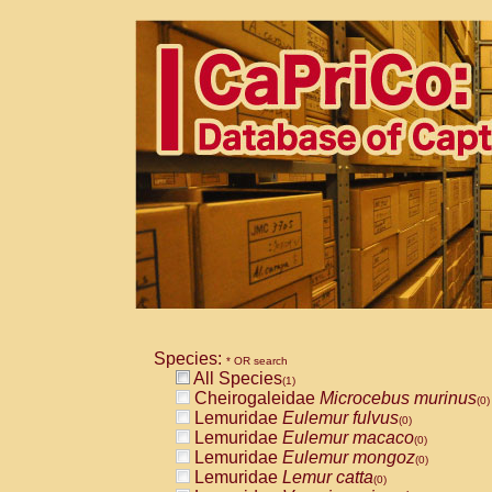
Species:
* OR search
All Species
(1)
Cheirogaleidae
Microcebus murinus
(0)
Lemuridae
Eulemur fulvus
(0)
Lemuridae
Eulemur macaco
(0)
Lemuridae
Eulemur mongoz
(0)
Lemuridae
Lemur catta
(0)