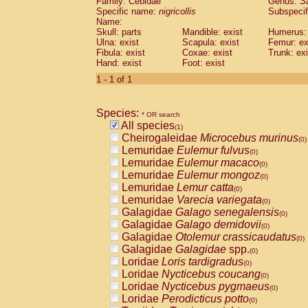
Family: Cebidae
Genus:
S
Cebidae
Saguinus midas
(0)
Specific name:
nigricollis
Subspecif
Cebidae
Saguinus mystax
(0)
Name:
Cebidae
Saguinus nigricollis
Skull: parts
Mandible: exist
(1)
Humerus: 
Cebidae
Saguinus oedipus
Ulna: exist
Scapula: exist
Femur: ex
(0)
Fibula: exist
Coxae: exist
Trunk: exi
Cebidae
Saguinus weddelli
(0)
Hand: exist
Foot: exist
Cebidae
Saguinus
spp.
(0)
Cebidae
Aotus trivirgatus
1 - 1 of 1
(0)
Cebidae
Cebus albifrons
(0)
Cebidae
Cebus apella
(0)
Species:
Cebidae
Cebus capucinus
* OR search
(0)
All species
Cebidae
Cebus nigrivittatus
(1)
(0)
Cheirogaleidae
Microcebus murinus
Cebidae
Cebus
spp.
(0)
(0)
Lemuridae
Eulemur fulvus
Cebidae
Saimiri boliviensis
(0)
(0)
Lemuridae
Eulemur macaco
Cebidae
Saimiri sciureus
(0)
(0)
Lemuridae
Eulemur mongoz
Atelidae
Alouatta caraya
(0)
(0)
Lemuridae
Lemur catta
Atelidae
Alouatta fusca
(0)
(0)
Lemuridae
Varecia variegata
Atelidae
Alouatta seniculus
(0)
(0)
Galagidae
Galago senegalensis
Atelidae
Alouatta
spp.
(0)
(0)
Galagidae
Galago demidovii
Atelidae
Ateles belzebuth
(0)
(0)
Galagidae
Otolemur crassicaudatus
Atelidae
Ateles geoffroyi
(0)
(0)
Galagidae
Galagidae
spp.
Atelidae
Ateles paniscus
(0)
(0)
Loridae
Loris tardigradus
Atelidae
Ateles
spp.
(0)
(0)
Loridae
Nycticebus coucang
Atelidae
Lagothrix lagothricha
(0)
(0)
Loridae
Nycticebus pygmaeus
Atelidae
Lagothrix lagothricha cana
(0)
(0)
Loridae
Perodicticus potto
Pitheciidae
Cacajao calvus rubicundu
(0)