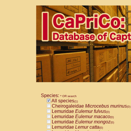
Species:
* OR search
All species
(1)
Cheirogaleidae
Microcebus murinus
(0)
Lemuridae
Eulemur fulvus
(0)
Lemuridae
Eulemur macaco
(0)
Lemuridae
Eulemur mongoz
(0)
Lemuridae
Lemur catta
(0)