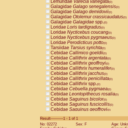
Lemuridae
Varecia variegata
(0)
Galagidae
Galago senegalensis
(0)
Galagidae
Galago demidovii
(0)
Galagidae
Otolemur crassicaudatus
(0)
Galagidae
Galagidae
spp.
(0)
Loridae
Loris tardigradus
(0)
Loridae
Nycticebus coucang
(0)
Loridae
Nycticebus pygmaeus
(0)
Loridae
Perodicticus potto
(0)
Tarsiidae
Tarsius syrichta
(0)
Cebidae
Callimico goeldii
(0)
Cebidae
Callithrix argentata
(0)
Cebidae
Callithrix geoffroyi
(0)
Cebidae
Callithrix humeralifer
(0)
Cebidae
Callithrix jacchus
(0)
Cebidae
Callithrix penicillata
(0)
Cebidae
Callithrix
spp.
(0)
Cebidae
Cebuella pygmaea
(0)
Cebidae
Leontopithecus rosalia
(0)
Cebidae
Saguinus bicolor
(0)
Cebidae
Saguinus fuscicollis
(0)
Cebidae
Saguinus geoffroyi
(0)
Cebidae
Saguinus imperator
(0)
Result-----------1 - 1 of 1
Cebidae
Saguinus labiatus
(0)
No: 02272
Sex: F
Age: Unk
Cebidae
Saguinus leucopus
(0)