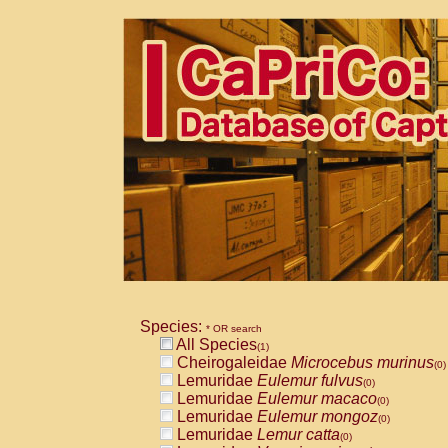
Species:
* OR search
All Species
(1)
Cheirogaleidae
Microcebus murinus
(0)
Lemuridae
Eulemur fulvus
(0)
Lemuridae
Eulemur macaco
(0)
Lemuridae
Eulemur mongoz
(0)
Lemuridae
Lemur catta
(0)