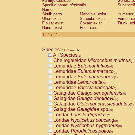
Family: Cebidae
Genus:
S
Cebidae
Saguinus midas
(0)
Specific name:
nigricollis
Subspecif
Cebidae
Saguinus mystax
(0)
Name:
Cebidae
Saguinus nigricollis
Skull: parts
Mandible: exist
(1)
Humerus: 
Cebidae
Saguinus oedipus
Ulna: exist
Scapula: exist
Femur: ex
(0)
Fibula: exist
Coxae: exist
Trunk: exi
Cebidae
Saguinus weddelli
(0)
Hand: exist
Foot: exist
Cebidae
Saguinus
spp.
(0)
Cebidae
Aotus trivirgatus
1 - 1 of 1
(0)
Cebidae
Cebus albifrons
(0)
Cebidae
Cebus apella
(0)
Species:
Cebidae
Cebus capucinus
* OR search
(0)
All Species
Cebidae
Cebus nigrivittatus
(1)
(0)
Cheirogaleidae
Microcebus murinus
Cebidae
Cebus
spp.
(0)
(0)
Lemuridae
Eulemur fulvus
Cebidae
Saimiri boliviensis
(0)
(0)
Lemuridae
Eulemur macaco
Cebidae
Saimiri sciureus
(0)
(0)
Lemuridae
Eulemur mongoz
Atelidae
Alouatta caraya
(0)
(0)
Lemuridae
Lemur catta
Atelidae
Alouatta fusca
(0)
(0)
Lemuridae
Varecia variegata
Atelidae
Alouatta seniculus
(0)
(0)
Galagidae
Galago senegalensis
Atelidae
Alouatta
spp.
(0)
(0)
Galagidae
Galago demidovii
Atelidae
Ateles belzebuth
(0)
(0)
Galagidae
Otolemur crassicaudatus
Atelidae
Ateles geoffroyi
(0)
(0)
Galagidae
Galagidae
spp.
Atelidae
Ateles paniscus
(0)
(0)
Loridae
Loris tardigradus
Atelidae
Ateles
spp.
(0)
(0)
Loridae
Nycticebus coucang
Atelidae
Lagothrix lagothricha
(0)
(0)
Loridae
Nycticebus pygmaeus
Atelidae
Lagothrix lagothricha cana
(0)
(0)
Loridae
Perodicticus potto
Pitheciidae
Cacajao calvus rubicundu
(0)