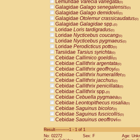
Lemuridae
Varecia variegata
(0)
Galagidae
Galago senegalensis
(0)
Galagidae
Galago demidovii
(0)
Galagidae
Otolemur crassicaudatus
(0)
Galagidae
Galagidae
spp.
(0)
Loridae
Loris tardigradus
(0)
Loridae
Nycticebus coucang
(0)
Loridae
Nycticebus pygmaeus
(0)
Loridae
Perodicticus potto
(0)
Tarsiidae
Tarsius syrichta
(0)
Cebidae
Callimico goeldii
(0)
Cebidae
Callithrix argentata
(0)
Cebidae
Callithrix geoffroyi
(0)
Cebidae
Callithrix humeralifer
(0)
Cebidae
Callithrix jacchus
(0)
Cebidae
Callithrix penicillata
(0)
Cebidae
Callithrix
spp.
(0)
Cebidae
Cebuella pygmaea
(0)
Cebidae
Leontopithecus rosalia
(0)
Cebidae
Saguinus bicolor
(0)
Cebidae
Saguinus fuscicollis
(0)
Cebidae
Saguinus geoffroyi
(0)
Cebidae
Saguinus imperator
(0)
Result-----------1 - 1 of 1
Cebidae
Saguinus labiatus
(0)
No: 02272
Sex: F
Age: Unk
Cebidae
Saguinus leucopus
(0)