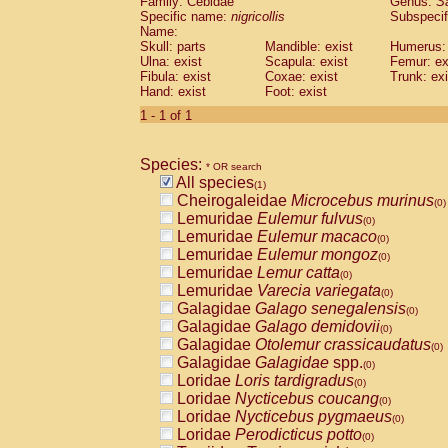
Family: Cebidae
Genus:
S
Cebidae
Saguinus midas
(0)
Specific name:
nigricollis
Subspecif
Cebidae
Saguinus mystax
(0)
Name:
Cebidae
Saguinus nigricollis
Skull: parts
Mandible: exist
(1)
Humerus: 
Cebidae
Saguinus oedipus
Ulna: exist
Scapula: exist
Femur: ex
(0)
Fibula: exist
Coxae: exist
Trunk: exi
Cebidae
Saguinus weddelli
(0)
Hand: exist
Foot: exist
Cebidae
Saguinus
spp.
(0)
Cebidae
Aotus trivirgatus
1 - 1 of 1
(0)
Cebidae
Cebus albifrons
(0)
Cebidae
Cebus apella
(0)
Species:
Cebidae
Cebus capucinus
* OR search
(0)
All species
Cebidae
Cebus nigrivittatus
(1)
(0)
Cheirogaleidae
Microcebus murinus
Cebidae
Cebus
spp.
(0)
(0)
Lemuridae
Eulemur fulvus
Cebidae
Saimiri boliviensis
(0)
(0)
Lemuridae
Eulemur macaco
Cebidae
Saimiri sciureus
(0)
(0)
Lemuridae
Eulemur mongoz
Atelidae
Alouatta caraya
(0)
(0)
Lemuridae
Lemur catta
Atelidae
Alouatta fusca
(0)
(0)
Lemuridae
Varecia variegata
Atelidae
Alouatta seniculus
(0)
(0)
Galagidae
Galago senegalensis
Atelidae
Alouatta
spp.
(0)
(0)
Galagidae
Galago demidovii
Atelidae
Ateles belzebuth
(0)
(0)
Galagidae
Otolemur crassicaudatus
Atelidae
Ateles geoffroyi
(0)
(0)
Galagidae
Galagidae
spp.
Atelidae
Ateles paniscus
(0)
(0)
Loridae
Loris tardigradus
Atelidae
Ateles
spp.
(0)
(0)
Loridae
Nycticebus coucang
Atelidae
Lagothrix lagothricha
(0)
(0)
Loridae
Nycticebus pygmaeus
Atelidae
Lagothrix lagothricha cana
(0)
(0)
Loridae
Perodicticus potto
Pitheciidae
Cacajao calvus rubicundu
(0)