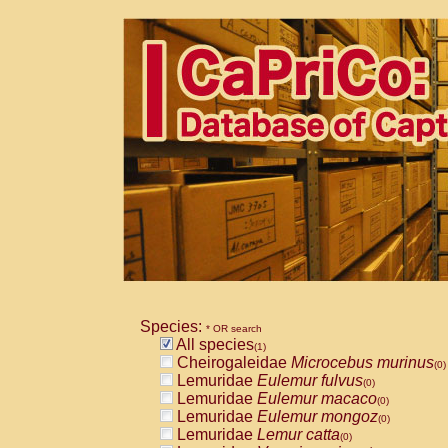
Species:
* OR search
All species
(1)
Cheirogaleidae
Microcebus murinus
(0)
Lemuridae
Eulemur fulvus
(0)
Lemuridae
Eulemur macaco
(0)
Lemuridae
Eulemur mongoz
(0)
Lemuridae
Lemur catta
(0)