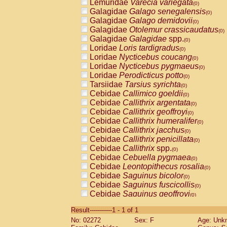
Lemuridae
Varecia variegata
(0)
Galagidae
Galago senegalensis
(0)
Galagidae
Galago demidovii
(0)
Galagidae
Otolemur crassicaudatus
(0)
Galagidae
Galagidae
spp.
(0)
Loridae
Loris tardigradus
(0)
Loridae
Nycticebus coucang
(0)
Loridae
Nycticebus pygmaeus
(0)
Loridae
Perodicticus potto
(0)
Tarsiidae
Tarsius syrichta
(0)
Cebidae
Callimico goeldii
(0)
Cebidae
Callithrix argentata
(0)
Cebidae
Callithrix geoffroyi
(0)
Cebidae
Callithrix humeralifer
(0)
Cebidae
Callithrix jacchus
(0)
Cebidae
Callithrix penicillata
(0)
Cebidae
Callithrix
spp.
(0)
Cebidae
Cebuella pygmaea
(0)
Cebidae
Leontopithecus rosalia
(0)
Cebidae
Saguinus bicolor
(0)
Cebidae
Saguinus fuscicollis
(0)
Cebidae
Saguinus geoffroyi
(0)
Cebidae
Saguinus imperator
(0)
Result-----------1 - 1 of 1
Cebidae
Saguinus labiatus
(0)
No: 02272
Sex: F
Age: Unk
Cebidae
Saguinus leucopus
(0)