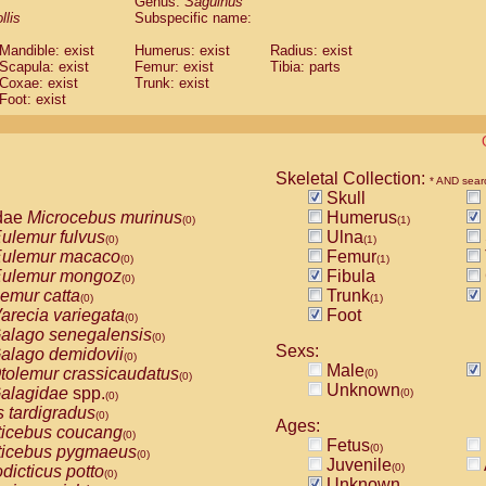
Genus:
Saguinus
guinus midas
(0)
llis
Subspecific name:
guinus mystax
(0)
uinus nigricollis
Mandible: exist
(1)
Humerus: exist
Radius: exist
guinus oedipus
Scapula: exist
Femur: exist
Tibia: parts
(0)
Coxae: exist
Trunk: exist
uinus weddelli
(0)
Foot: exist
guinus
spp.
(0)
us trivirgatus
(0)
us albifrons
(0)
us apella
(0)
Skeletal Collection:
bus capucinus
* AND sear
(0)
Skull
us nigrivittatus
(0)
dae
Microcebus murinus
Humerus
bus
spp.
(0)
(1)
(0)
ulemur fulvus
Ulna
miri boliviensis
(0)
(1)
(0)
ulemur macaco
Femur
miri sciureus
(0)
(1)
(0)
ulemur mongoz
Fibula
uatta caraya
(0)
(0)
emur catta
Trunk
uatta fusca
(0)
(1)
(0)
arecia variegata
Foot
uatta seniculus
(0)
(0)
alago senegalensis
uatta
spp.
(0)
(0)
Sexs:
alago demidovii
les belzebuth
(0)
(0)
Male
tolemur crassicaudatus
(0)
les geoffroyi
(0)
(0)
Unknown
alagidae
spp.
(0)
les paniscus
(0)
(0)
s tardigradus
les
spp.
(0)
(0)
Ages:
ticebus coucang
othrix lagothricha
(0)
(0)
Fetus
(0)
ticebus pygmaeus
othrix lagothricha cana
(0)
(0)
Juvenile
(0)
dicticus potto
Cacajao calvus rubicundus
(0)
(0)
Unknown