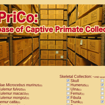
Skeletal Collection:
* AND sear
Skull
dae
Microcebus murinus
Humerus
(0)
(1)
ulemur fulvus
Ulna
(0)
(1)
ulemur macaco
Femur
(0)
(1)
ulemur mongoz
Fibula
(0)
emur catta
Trunk
(0)
(1)