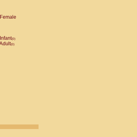
Female
Infant
(0)
Adult
(0)