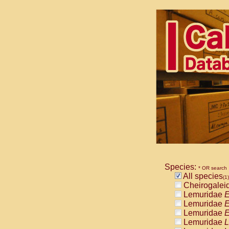
Species:
* OR search
All species
(1)
Cheirogalei
Lemuridae
E
Lemuridae
E
Lemuridae
E
Lemuridae
L