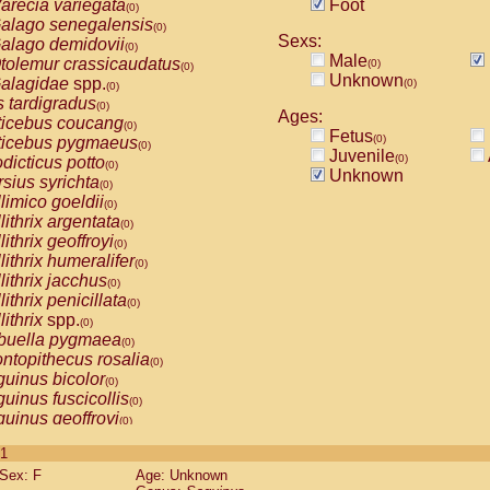
arecia variegata
Foot
(0)
alago senegalensis
(0)
Sexs:
alago demidovii
(0)
Male
tolemur crassicaudatus
(0)
(0)
Unknown
alagidae
spp.
(0)
(0)
s tardigradus
(0)
Ages:
ticebus coucang
(0)
Fetus
(0)
ticebus pygmaeus
(0)
Juvenile
(0)
dicticus potto
(0)
Unknown
rsius syrichta
(0)
limico goeldii
(0)
lithrix argentata
(0)
lithrix geoffroyi
(0)
lithrix humeralifer
(0)
lithrix jacchus
(0)
lithrix penicillata
(0)
lithrix
spp.
(0)
buella pygmaea
(0)
ntopithecus rosalia
(0)
uinus bicolor
(0)
uinus fuscicollis
(0)
uinus geoffroyi
(0)
uinus imperator
(0)
 1
uinus labiatus
(0)
Sex: F
Age: Unknown
guinus leucopus
(0)