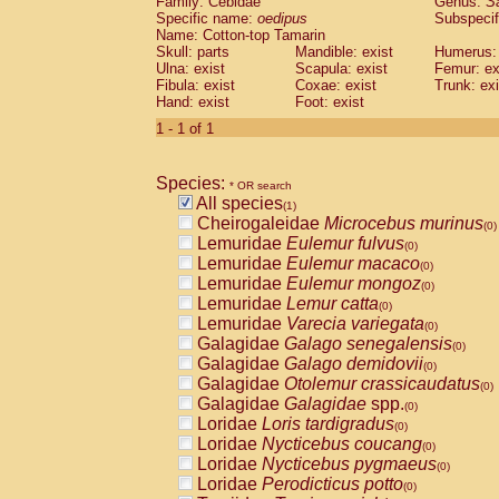
Family: Cebidae
Genus:
S
Cebidae
Saguinus midas
(0)
Specific name:
oedipus
Subspecif
Cebidae
Saguinus mystax
(0)
Name: Cotton-top Tamarin
Cebidae
Saguinus nigricollis
Skull: parts
Mandible: exist
(0)
Humerus: 
Cebidae
Saguinus oedipus
Ulna: exist
Scapula: exist
Femur: ex
(1)
Fibula: exist
Coxae: exist
Trunk: exi
Cebidae
Saguinus weddelli
(0)
Hand: exist
Foot: exist
Cebidae
Saguinus
spp.
(0)
Cebidae
Aotus trivirgatus
1 - 1 of 1
(0)
Cebidae
Cebus albifrons
(0)
Cebidae
Cebus apella
(0)
Species:
Cebidae
Cebus capucinus
* OR search
(0)
All species
Cebidae
Cebus nigrivittatus
(1)
(0)
Cheirogaleidae
Microcebus murinus
Cebidae
Cebus
spp.
(0)
(0)
Lemuridae
Eulemur fulvus
Cebidae
Saimiri boliviensis
(0)
(0)
Lemuridae
Eulemur macaco
Cebidae
Saimiri sciureus
(0)
(0)
Lemuridae
Eulemur mongoz
Atelidae
Alouatta caraya
(0)
(0)
Lemuridae
Lemur catta
Atelidae
Alouatta fusca
(0)
(0)
Lemuridae
Varecia variegata
Atelidae
Alouatta seniculus
(0)
(0)
Galagidae
Galago senegalensis
Atelidae
Alouatta
spp.
(0)
(0)
Galagidae
Galago demidovii
Atelidae
Ateles belzebuth
(0)
(0)
Galagidae
Otolemur crassicaudatus
Atelidae
Ateles geoffroyi
(0)
(0)
Galagidae
Galagidae
spp.
Atelidae
Ateles paniscus
(0)
(0)
Loridae
Loris tardigradus
Atelidae
Ateles
spp.
(0)
(0)
Loridae
Nycticebus coucang
Atelidae
Lagothrix lagothricha
(0)
(0)
Loridae
Nycticebus pygmaeus
Atelidae
Lagothrix lagothricha cana
(0)
(0)
Loridae
Perodicticus potto
Pitheciidae
Cacajao calvus rubicundu
(0)