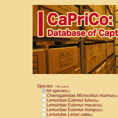
Species:
* OR search
All species
(1)
Cheirogaleidae
Microcebus murinus
(0)
Lemuridae
Eulemur fulvus
(0)
Lemuridae
Eulemur macaco
(0)
Lemuridae
Eulemur mongoz
(0)
Lemuridae
Lemur catta
(0)