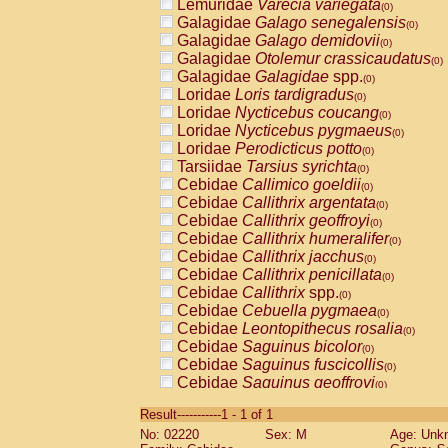
Lemuridae
Varecia variegata
(0)
Galagidae
Galago senegalensis
(0)
Galagidae
Galago demidovii
(0)
Galagidae
Otolemur crassicaudatus
(0)
Galagidae
Galagidae
spp.
(0)
Loridae
Loris tardigradus
(0)
Loridae
Nycticebus coucang
(0)
Loridae
Nycticebus pygmaeus
(0)
Loridae
Perodicticus potto
(0)
Tarsiidae
Tarsius syrichta
(0)
Cebidae
Callimico goeldii
(0)
Cebidae
Callithrix argentata
(0)
Cebidae
Callithrix geoffroyi
(0)
Cebidae
Callithrix humeralifer
(0)
Cebidae
Callithrix jacchus
(0)
Cebidae
Callithrix penicillata
(0)
Cebidae
Callithrix
spp.
(0)
Cebidae
Cebuella pygmaea
(0)
Cebidae
Leontopithecus rosalia
(0)
Cebidae
Saguinus bicolor
(0)
Cebidae
Saguinus fuscicollis
(0)
Cebidae
Saguinus geoffroyi
(0)
Cebidae
Saguinus imperator
(0)
Result-----------1 - 1 of 1
Cebidae
Saguinus labiatus
(0)
No: 02220
Sex: M
Age: Unk
Cebidae
Saguinus leucopus
(0)