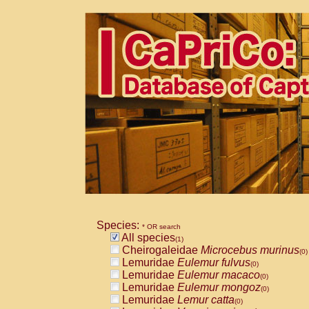
Species:
* OR search
All species
(1)
Cheirogaleidae
Microcebus murinus
(0)
Lemuridae
Eulemur fulvus
(0)
Lemuridae
Eulemur macaco
(0)
Lemuridae
Eulemur mongoz
(0)
Lemuridae
Lemur catta
(0)