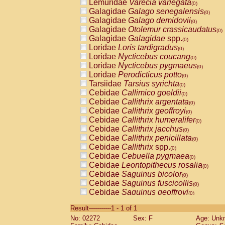
Lemuridae
Varecia variegata
(0)
Galagidae
Galago senegalensis
(0)
Galagidae
Galago demidovii
(0)
Galagidae
Otolemur crassicaudatus
(0)
Galagidae
Galagidae
spp.
(0)
Loridae
Loris tardigradus
(0)
Loridae
Nycticebus coucang
(0)
Loridae
Nycticebus pygmaeus
(0)
Loridae
Perodicticus potto
(0)
Tarsiidae
Tarsius syrichta
(0)
Cebidae
Callimico goeldii
(0)
Cebidae
Callithrix argentata
(0)
Cebidae
Callithrix geoffroyi
(0)
Cebidae
Callithrix humeralifer
(0)
Cebidae
Callithrix jacchus
(0)
Cebidae
Callithrix penicillata
(0)
Cebidae
Callithrix
spp.
(0)
Cebidae
Cebuella pygmaea
(0)
Cebidae
Leontopithecus rosalia
(0)
Cebidae
Saguinus bicolor
(0)
Cebidae
Saguinus fuscicollis
(0)
Cebidae
Saguinus geoffroyi
(0)
Cebidae
Saguinus imperator
(0)
Result-----------1 - 1 of 1
Cebidae
Saguinus labiatus
(0)
No: 02272
Sex: F
Age: Unk
Cebidae
Saguinus leucopus
(0)