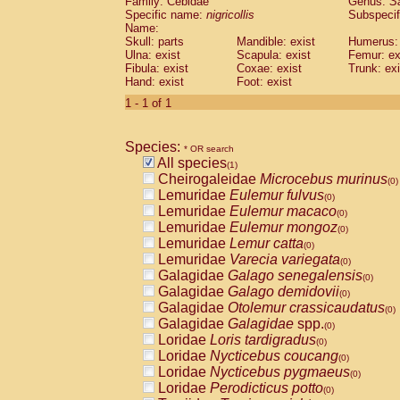
Family: Cebidae
Genus:
S
Cebidae
Saguinus midas
(0)
Specific name:
nigricollis
Subspecif
Cebidae
Saguinus mystax
(0)
Name:
Cebidae
Saguinus nigricollis
Skull: parts
Mandible: exist
(1)
Humerus: 
Cebidae
Saguinus oedipus
Ulna: exist
Scapula: exist
Femur: ex
(0)
Fibula: exist
Coxae: exist
Trunk: exi
Cebidae
Saguinus weddelli
(0)
Hand: exist
Foot: exist
Cebidae
Saguinus
spp.
(0)
Cebidae
Aotus trivirgatus
1 - 1 of 1
(0)
Cebidae
Cebus albifrons
(0)
Cebidae
Cebus apella
(0)
Species:
Cebidae
Cebus capucinus
* OR search
(0)
All species
Cebidae
Cebus nigrivittatus
(1)
(0)
Cheirogaleidae
Microcebus murinus
Cebidae
Cebus
spp.
(0)
(0)
Lemuridae
Eulemur fulvus
Cebidae
Saimiri boliviensis
(0)
(0)
Lemuridae
Eulemur macaco
Cebidae
Saimiri sciureus
(0)
(0)
Lemuridae
Eulemur mongoz
Atelidae
Alouatta caraya
(0)
(0)
Lemuridae
Lemur catta
Atelidae
Alouatta fusca
(0)
(0)
Lemuridae
Varecia variegata
Atelidae
Alouatta seniculus
(0)
(0)
Galagidae
Galago senegalensis
Atelidae
Alouatta
spp.
(0)
(0)
Galagidae
Galago demidovii
Atelidae
Ateles belzebuth
(0)
(0)
Galagidae
Otolemur crassicaudatus
Atelidae
Ateles geoffroyi
(0)
(0)
Galagidae
Galagidae
spp.
Atelidae
Ateles paniscus
(0)
(0)
Loridae
Loris tardigradus
Atelidae
Ateles
spp.
(0)
(0)
Loridae
Nycticebus coucang
Atelidae
Lagothrix lagothricha
(0)
(0)
Loridae
Nycticebus pygmaeus
Atelidae
Lagothrix lagothricha cana
(0)
(0)
Loridae
Perodicticus potto
Pitheciidae
Cacajao calvus rubicundu
(0)