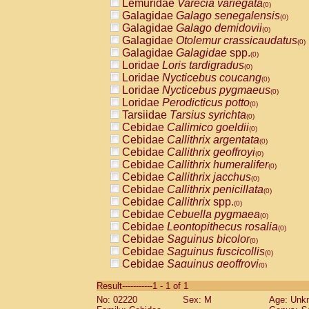
Lemuridae
Varecia variegata
(0)
Galagidae
Galago senegalensis
(0)
Galagidae
Galago demidovii
(0)
Galagidae
Otolemur crassicaudatus
(0)
Galagidae
Galagidae
spp.
(0)
Loridae
Loris tardigradus
(0)
Loridae
Nycticebus coucang
(0)
Loridae
Nycticebus pygmaeus
(0)
Loridae
Perodicticus potto
(0)
Tarsiidae
Tarsius syrichta
(0)
Cebidae
Callimico goeldii
(0)
Cebidae
Callithrix argentata
(0)
Cebidae
Callithrix geoffroyi
(0)
Cebidae
Callithrix humeralifer
(0)
Cebidae
Callithrix jacchus
(0)
Cebidae
Callithrix penicillata
(0)
Cebidae
Callithrix
spp.
(0)
Cebidae
Cebuella pygmaea
(0)
Cebidae
Leontopithecus rosalia
(0)
Cebidae
Saguinus bicolor
(0)
Cebidae
Saguinus fuscicollis
(0)
Cebidae
Saguinus geoffroyi
(0)
Cebidae
Saguinus imperator
(0)
Result-----------1 - 1 of 1
Cebidae
Saguinus labiatus
(0)
No: 02220
Sex: M
Age: Unk
Cebidae
Saguinus leucopus
(0)