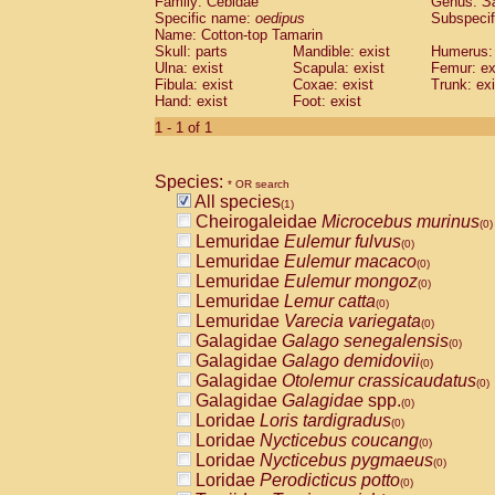
Family: Cebidae
Genus:
S
Cebidae
Saguinus midas
(0)
Specific name:
oedipus
Subspecif
Cebidae
Saguinus mystax
(0)
Name: Cotton-top Tamarin
Cebidae
Saguinus nigricollis
Skull: parts
Mandible: exist
(0)
Humerus: 
Cebidae
Saguinus oedipus
Ulna: exist
Scapula: exist
Femur: ex
(1)
Fibula: exist
Coxae: exist
Trunk: exi
Cebidae
Saguinus weddelli
(0)
Hand: exist
Foot: exist
Cebidae
Saguinus
spp.
(0)
Cebidae
Aotus trivirgatus
1 - 1 of 1
(0)
Cebidae
Cebus albifrons
(0)
Cebidae
Cebus apella
(0)
Species:
Cebidae
Cebus capucinus
* OR search
(0)
All species
Cebidae
Cebus nigrivittatus
(1)
(0)
Cheirogaleidae
Microcebus murinus
Cebidae
Cebus
spp.
(0)
(0)
Lemuridae
Eulemur fulvus
Cebidae
Saimiri boliviensis
(0)
(0)
Lemuridae
Eulemur macaco
Cebidae
Saimiri sciureus
(0)
(0)
Lemuridae
Eulemur mongoz
Atelidae
Alouatta caraya
(0)
(0)
Lemuridae
Lemur catta
Atelidae
Alouatta fusca
(0)
(0)
Lemuridae
Varecia variegata
Atelidae
Alouatta seniculus
(0)
(0)
Galagidae
Galago senegalensis
Atelidae
Alouatta
spp.
(0)
(0)
Galagidae
Galago demidovii
Atelidae
Ateles belzebuth
(0)
(0)
Galagidae
Otolemur crassicaudatus
Atelidae
Ateles geoffroyi
(0)
(0)
Galagidae
Galagidae
spp.
Atelidae
Ateles paniscus
(0)
(0)
Loridae
Loris tardigradus
Atelidae
Ateles
spp.
(0)
(0)
Loridae
Nycticebus coucang
Atelidae
Lagothrix lagothricha
(0)
(0)
Loridae
Nycticebus pygmaeus
Atelidae
Lagothrix lagothricha cana
(0)
(0)
Loridae
Perodicticus potto
Pitheciidae
Cacajao calvus rubicundu
(0)