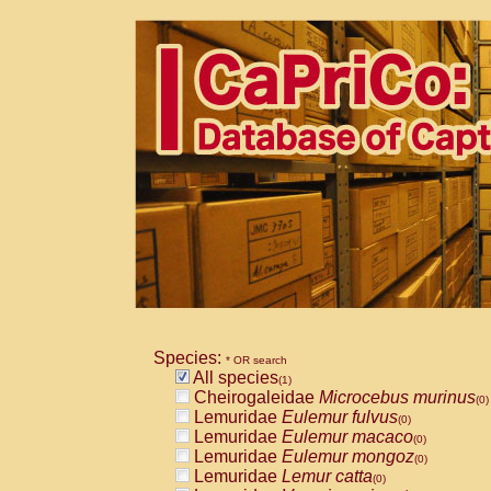
Species:
* OR search
All species
(1)
Cheirogaleidae
Microcebus murinus
(0)
Lemuridae
Eulemur fulvus
(0)
Lemuridae
Eulemur macaco
(0)
Lemuridae
Eulemur mongoz
(0)
Lemuridae
Lemur catta
(0)