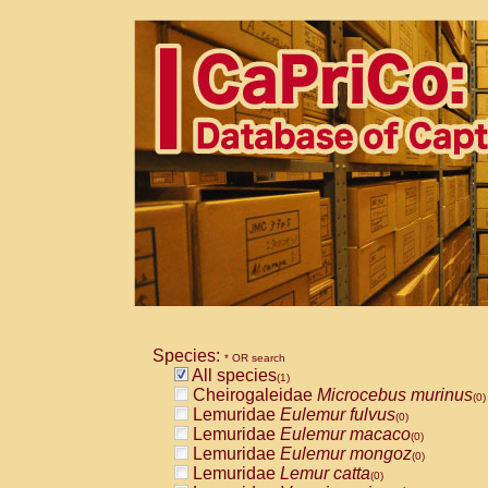
Species:
* OR search
All species
(1)
Cheirogaleidae
Microcebus murinus
(0)
Lemuridae
Eulemur fulvus
(0)
Lemuridae
Eulemur macaco
(0)
Lemuridae
Eulemur mongoz
(0)
Lemuridae
Lemur catta
(0)