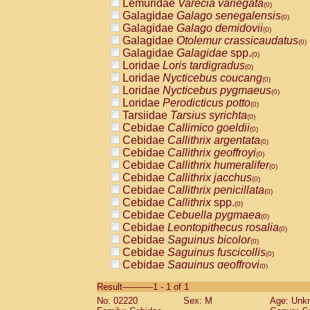
Lemuridae
Varecia variegata
(0)
Galagidae
Galago senegalensis
(0)
Galagidae
Galago demidovii
(0)
Galagidae
Otolemur crassicaudatus
(0)
Galagidae
Galagidae
spp.
(0)
Loridae
Loris tardigradus
(0)
Loridae
Nycticebus coucang
(0)
Loridae
Nycticebus pygmaeus
(0)
Loridae
Perodicticus potto
(0)
Tarsiidae
Tarsius syrichta
(0)
Cebidae
Callimico goeldii
(0)
Cebidae
Callithrix argentata
(0)
Cebidae
Callithrix geoffroyi
(0)
Cebidae
Callithrix humeralifer
(0)
Cebidae
Callithrix jacchus
(0)
Cebidae
Callithrix penicillata
(0)
Cebidae
Callithrix
spp.
(0)
Cebidae
Cebuella pygmaea
(0)
Cebidae
Leontopithecus rosalia
(0)
Cebidae
Saguinus bicolor
(0)
Cebidae
Saguinus fuscicollis
(0)
Cebidae
Saguinus geoffroyi
(0)
Cebidae
Saguinus imperator
(0)
Result-----------1 - 1 of 1
Cebidae
Saguinus labiatus
(0)
No: 02220
Sex: M
Age: Unk
Cebidae
Saguinus leucopus
(0)