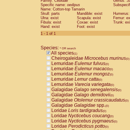
Family: Cebidae
Genus:
S
Cebidae
Saguinus midas
(0)
Specific name:
oedipus
Subspecif
Cebidae
Saguinus mystax
(0)
Name: Cotton-top Tamarin
Cebidae
Saguinus nigricollis
Skull: parts
Mandible: exist
(0)
Humerus: 
Cebidae
Saguinus oedipus
Ulna: exist
Scapula: exist
Femur: ex
(1)
Fibula: exist
Coxae: exist
Trunk: exi
Cebidae
Saguinus weddelli
(0)
Hand: exist
Foot: exist
Cebidae
Saguinus
spp.
(0)
Cebidae
Aotus trivirgatus
1 - 1 of 1
(0)
Cebidae
Cebus albifrons
(0)
Cebidae
Cebus apella
(0)
Species:
Cebidae
Cebus capucinus
* OR search
(0)
All species
Cebidae
Cebus nigrivittatus
(1)
(0)
Cheirogaleidae
Microcebus murinus
Cebidae
Cebus
spp.
(0)
(0)
Lemuridae
Eulemur fulvus
Cebidae
Saimiri boliviensis
(0)
(0)
Lemuridae
Eulemur macaco
Cebidae
Saimiri sciureus
(0)
(0)
Lemuridae
Eulemur mongoz
Atelidae
Alouatta caraya
(0)
(0)
Lemuridae
Lemur catta
Atelidae
Alouatta fusca
(0)
(0)
Lemuridae
Varecia variegata
Atelidae
Alouatta seniculus
(0)
(0)
Galagidae
Galago senegalensis
Atelidae
Alouatta
spp.
(0)
(0)
Galagidae
Galago demidovii
Atelidae
Ateles belzebuth
(0)
(0)
Galagidae
Otolemur crassicaudatus
Atelidae
Ateles geoffroyi
(0)
(0)
Galagidae
Galagidae
spp.
Atelidae
Ateles paniscus
(0)
(0)
Loridae
Loris tardigradus
Atelidae
Ateles
spp.
(0)
(0)
Loridae
Nycticebus coucang
Atelidae
Lagothrix lagothricha
(0)
(0)
Loridae
Nycticebus pygmaeus
Atelidae
Lagothrix lagothricha cana
(0)
(0)
Loridae
Perodicticus potto
Pitheciidae
Cacajao calvus rubicundu
(0)