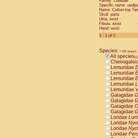
Family: Cebidae
Cebidae
Sa
Specific name:
oedip
Cebidae
Sa
Name: Cotton-top Ta
Cebidae
Sag
Skull: parts
Cebidae
Sa
Ulna: exist
Fibula: exist
Cebidae
Sag
Hand: exist
Cebidae
Sa
Cebidae
Aot
1 - 1 of 1
Cebidae
Ceb
Cebidae
Ceb
Species:
Cebidae
Ce
* OR search
All species
Cebidae
Ceb
(1)
Cheirogalei
Cebidae
Ce
Lemuridae
E
Cebidae
Sai
Lemuridae
E
Cebidae
Sai
Lemuridae
E
Atelidae
Alo
Lemuridae
L
Atelidae
Alo
Lemuridae
V
Atelidae
Alo
Galagidae
G
Atelidae
Alo
Galagidae
G
Atelidae
Ate
Galagidae
O
Atelidae
Ate
Galagidae
G
Atelidae
Ate
Loridae
Lori
Atelidae
Ate
Loridae
Nyc
Atelidae
Lag
Loridae
Nyc
Atelidae
Lag
Loridae
Pero
Pitheciidae