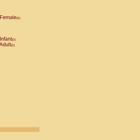
Female
(0)
Infant
(0)
Adult
(0)