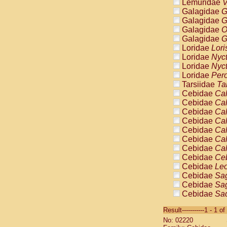
Lemuridae
V
Galagidae
G
Galagidae
G
Galagidae
O
Galagidae
G
Loridae
Lori
Loridae
Nyc
Loridae
Nyc
Loridae
Pero
Tarsiidae
Ta
Cebidae
Cal
Cebidae
Cal
Cebidae
Cal
Cebidae
Cal
Cebidae
Cal
Cebidae
Cal
Cebidae
Cal
Cebidae
Ce
Cebidae
Leo
Cebidae
Sag
Cebidae
Sag
Cebidae
Sag
Cebidae
Sag
Result-----------1 - 1 of
Cebidae
Sag
No: 02220
Cebidae
Sa