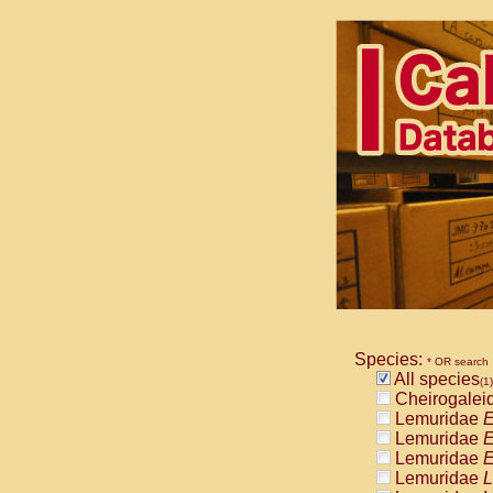
Species:
* OR search
All species
(1)
Cheirogalei
Lemuridae
E
Lemuridae
E
Lemuridae
E
Lemuridae
L