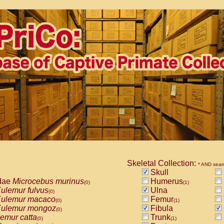
Skeletal Collection:
* AND sear
Skull
dae
Microcebus murinus
Humerus
(0)
(1)
ulemur fulvus
Ulna
(0)
ulemur macaco
Femur
(0)
(1)
ulemur mongoz
Fibula
(0)
emur catta
Trunk
(0)
(1)