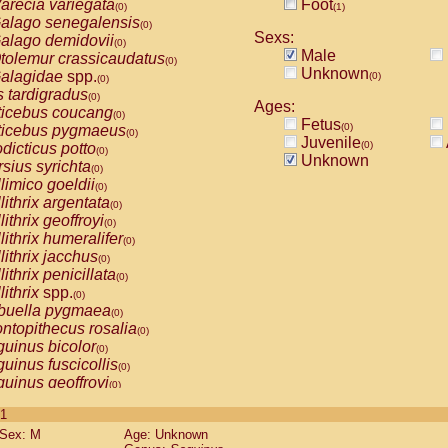
arecia variegata
Foot
(0)
(1)
alago senegalensis
(0)
Sexs:
alago demidovii
(0)
Male
tolemur crassicaudatus
(0)
Unknown
alagidae
spp.
(0)
(0)
s tardigradus
(0)
Ages:
ticebus coucang
(0)
Fetus
(0)
ticebus pygmaeus
(0)
Juvenile
(0)
dicticus potto
(0)
Unknown
rsius syrichta
(0)
limico goeldii
(0)
lithrix argentata
(0)
lithrix geoffroyi
(0)
lithrix humeralifer
(0)
lithrix jacchus
(0)
lithrix penicillata
(0)
lithrix
spp.
(0)
buella pygmaea
(0)
ntopithecus rosalia
(0)
uinus bicolor
(0)
uinus fuscicollis
(0)
uinus geoffroyi
(0)
uinus imperator
(0)
 1
uinus labiatus
(0)
Sex: M
Age: Unknown
guinus leucopus
(0)