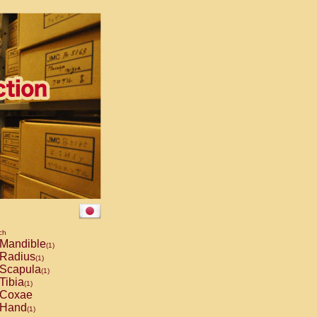
ch
Mandible
(1)
Radius
(1)
Scapula
(1)
Tibia
(1)
Coxae
Hand
(1)