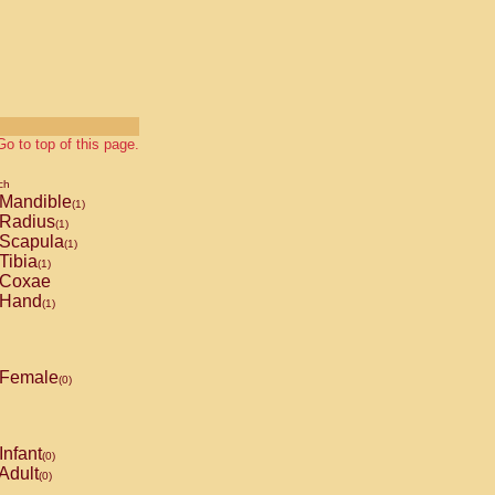
Go to top of this page.
ch
Mandible
(1)
Radius
(1)
Scapula
(1)
Tibia
(1)
Coxae
Hand
(1)
Female
(0)
Infant
(0)
Adult
(0)