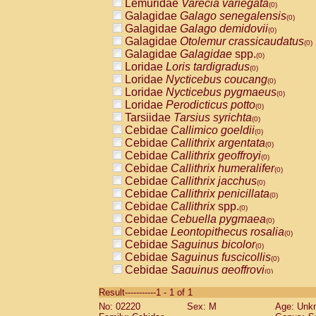
Lemuridae
Varecia variegata
(0)
Galagidae
Galago senegalensis
(0)
Galagidae
Galago demidovii
(0)
Galagidae
Otolemur crassicaudatus
(0)
Galagidae
Galagidae
spp.
(0)
Loridae
Loris tardigradus
(0)
Loridae
Nycticebus coucang
(0)
Loridae
Nycticebus pygmaeus
(0)
Loridae
Perodicticus potto
(0)
Tarsiidae
Tarsius syrichta
(0)
Cebidae
Callimico goeldii
(0)
Cebidae
Callithrix argentata
(0)
Cebidae
Callithrix geoffroyi
(0)
Cebidae
Callithrix humeralifer
(0)
Cebidae
Callithrix jacchus
(0)
Cebidae
Callithrix penicillata
(0)
Cebidae
Callithrix
spp.
(0)
Cebidae
Cebuella pygmaea
(0)
Cebidae
Leontopithecus rosalia
(0)
Cebidae
Saguinus bicolor
(0)
Cebidae
Saguinus fuscicollis
(0)
Cebidae
Saguinus geoffroyi
(0)
Cebidae
Saguinus imperator
(0)
Result-----------1 - 1 of 1
Cebidae
Saguinus labiatus
(0)
No: 02220
Sex: M
Age: Unk
Cebidae
Saguinus leucopus
(0)