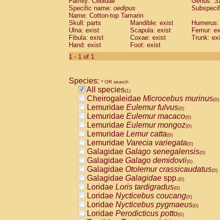
Family: Cebidae
Genus:
S
Cebidae
Saguinus midas
(0)
Specific name:
oedipus
Subspecif
Cebidae
Saguinus mystax
(0)
Name: Cotton-top Tamarin
Cebidae
Saguinus nigricollis
Skull: parts
Mandible: exist
(0)
Humerus: 
Cebidae
Saguinus oedipus
Ulna: exist
Scapula: exist
Femur: ex
(1)
Fibula: exist
Coxae: exist
Trunk: exi
Cebidae
Saguinus weddelli
(0)
Hand: exist
Foot: exist
Cebidae
Saguinus
spp.
(0)
Cebidae
Aotus trivirgatus
1 - 1 of 1
(0)
Cebidae
Cebus albifrons
(0)
Cebidae
Cebus apella
(0)
Species:
Cebidae
Cebus capucinus
* OR search
(0)
All species
Cebidae
Cebus nigrivittatus
(1)
(0)
Cheirogaleidae
Microcebus murinus
Cebidae
Cebus
spp.
(0)
(0)
Lemuridae
Eulemur fulvus
Cebidae
Saimiri boliviensis
(0)
(0)
Lemuridae
Eulemur macaco
Cebidae
Saimiri sciureus
(0)
(0)
Lemuridae
Eulemur mongoz
Atelidae
Alouatta caraya
(0)
(0)
Lemuridae
Lemur catta
Atelidae
Alouatta fusca
(0)
(0)
Lemuridae
Varecia variegata
Atelidae
Alouatta seniculus
(0)
(0)
Galagidae
Galago senegalensis
Atelidae
Alouatta
spp.
(0)
(0)
Galagidae
Galago demidovii
Atelidae
Ateles belzebuth
(0)
(0)
Galagidae
Otolemur crassicaudatus
Atelidae
Ateles geoffroyi
(0)
(0)
Galagidae
Galagidae
spp.
Atelidae
Ateles paniscus
(0)
(0)
Loridae
Loris tardigradus
Atelidae
Ateles
spp.
(0)
(0)
Loridae
Nycticebus coucang
Atelidae
Lagothrix lagothricha
(0)
(0)
Loridae
Nycticebus pygmaeus
Atelidae
Lagothrix lagothricha cana
(0)
(0)
Loridae
Perodicticus potto
Pitheciidae
Cacajao calvus rubicundu
(0)