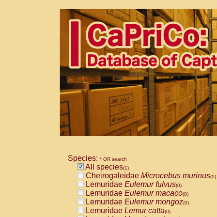
Species:
* OR search
All species
(1)
Cheirogaleidae
Microcebus murinus
(0)
Lemuridae
Eulemur fulvus
(0)
Lemuridae
Eulemur macaco
(0)
Lemuridae
Eulemur mongoz
(0)
Lemuridae
Lemur catta
(0)