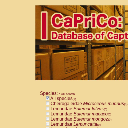
Species:
* OR search
All species
(1)
Cheirogaleidae
Microcebus murinus
(0)
Lemuridae
Eulemur fulvus
(0)
Lemuridae
Eulemur macaco
(0)
Lemuridae
Eulemur mongoz
(0)
Lemuridae
Lemur catta
(0)