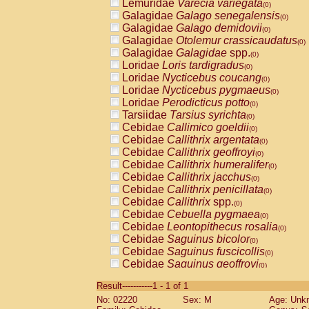
Lemuridae
Varecia variegata
(0)
Galagidae
Galago senegalensis
(0)
Galagidae
Galago demidovii
(0)
Galagidae
Otolemur crassicaudatus
(0)
Galagidae
Galagidae
spp.
(0)
Loridae
Loris tardigradus
(0)
Loridae
Nycticebus coucang
(0)
Loridae
Nycticebus pygmaeus
(0)
Loridae
Perodicticus potto
(0)
Tarsiidae
Tarsius syrichta
(0)
Cebidae
Callimico goeldii
(0)
Cebidae
Callithrix argentata
(0)
Cebidae
Callithrix geoffroyi
(0)
Cebidae
Callithrix humeralifer
(0)
Cebidae
Callithrix jacchus
(0)
Cebidae
Callithrix penicillata
(0)
Cebidae
Callithrix
spp.
(0)
Cebidae
Cebuella pygmaea
(0)
Cebidae
Leontopithecus rosalia
(0)
Cebidae
Saguinus bicolor
(0)
Cebidae
Saguinus fuscicollis
(0)
Cebidae
Saguinus geoffroyi
(0)
Cebidae
Saguinus imperator
(0)
Result-----------1 - 1 of 1
Cebidae
Saguinus labiatus
(0)
No: 02220
Sex: M
Age: Unk
Cebidae
Saguinus leucopus
(0)