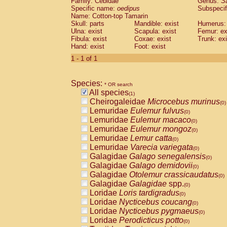
Family: Cebidae
Genus:
S
Cebidae
Saguinus midas
(0)
Specific name:
oedipus
Subspecif
Cebidae
Saguinus mystax
(0)
Name: Cotton-top Tamarin
Cebidae
Saguinus nigricollis
Skull: parts
Mandible: exist
(0)
Humerus: 
Cebidae
Saguinus oedipus
Ulna: exist
Scapula: exist
Femur: ex
(1)
Fibula: exist
Coxae: exist
Trunk: exi
Cebidae
Saguinus weddelli
(0)
Hand: exist
Foot: exist
Cebidae
Saguinus
spp.
(0)
Cebidae
Aotus trivirgatus
1 - 1 of 1
(0)
Cebidae
Cebus albifrons
(0)
Cebidae
Cebus apella
(0)
Species:
Cebidae
Cebus capucinus
* OR search
(0)
All species
Cebidae
Cebus nigrivittatus
(1)
(0)
Cheirogaleidae
Microcebus murinus
Cebidae
Cebus
spp.
(0)
(0)
Lemuridae
Eulemur fulvus
Cebidae
Saimiri boliviensis
(0)
(0)
Lemuridae
Eulemur macaco
Cebidae
Saimiri sciureus
(0)
(0)
Lemuridae
Eulemur mongoz
Atelidae
Alouatta caraya
(0)
(0)
Lemuridae
Lemur catta
Atelidae
Alouatta fusca
(0)
(0)
Lemuridae
Varecia variegata
Atelidae
Alouatta seniculus
(0)
(0)
Galagidae
Galago senegalensis
Atelidae
Alouatta
spp.
(0)
(0)
Galagidae
Galago demidovii
Atelidae
Ateles belzebuth
(0)
(0)
Galagidae
Otolemur crassicaudatus
Atelidae
Ateles geoffroyi
(0)
(0)
Galagidae
Galagidae
spp.
Atelidae
Ateles paniscus
(0)
(0)
Loridae
Loris tardigradus
Atelidae
Ateles
spp.
(0)
(0)
Loridae
Nycticebus coucang
Atelidae
Lagothrix lagothricha
(0)
(0)
Loridae
Nycticebus pygmaeus
Atelidae
Lagothrix lagothricha cana
(0)
(0)
Loridae
Perodicticus potto
Pitheciidae
Cacajao calvus rubicundu
(0)