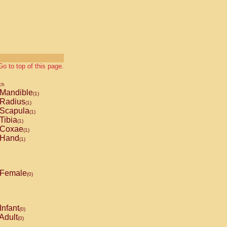
Go to top of this page.
ch
Mandible
(1)
Radius
(1)
Scapula
(1)
Tibia
(1)
Coxae
(1)
Hand
(1)
Female
(0)
Infant
(0)
Adult
(0)