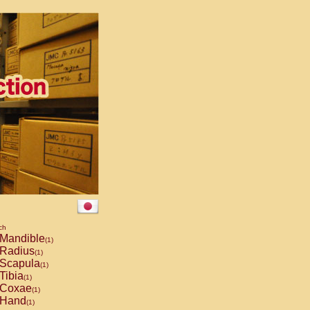
ch
Mandible
(1)
Radius
(1)
Scapula
(1)
Tibia
(1)
Coxae
(1)
Hand
(1)