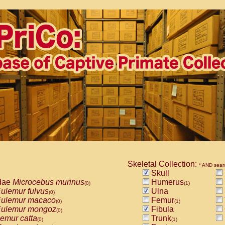
Skeletal Collection:
* AND sear
Skull
dae
Microcebus murinus
Humerus
(0)
(1)
ulemur fulvus
Ulna
(0)
ulemur macaco
Femur
(0)
(1)
ulemur mongoz
Fibula
(0)
emur catta
Trunk
(0)
(1)