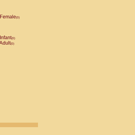
Female
(0)
Infant
(0)
Adult
(0)