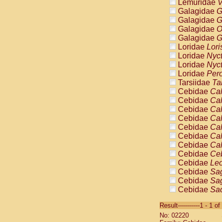
Lemuridae
V
Galagidae
G
Galagidae
G
Galagidae
O
Galagidae
G
Loridae
Lori
Loridae
Nyc
Loridae
Nyc
Loridae
Pero
Tarsiidae
Ta
Cebidae
Cal
Cebidae
Cal
Cebidae
Cal
Cebidae
Cal
Cebidae
Cal
Cebidae
Cal
Cebidae
Cal
Cebidae
Ce
Cebidae
Leo
Cebidae
Sag
Cebidae
Sag
Cebidae
Sag
Cebidae
Sag
Result-----------1 - 1 of
Cebidae
Sag
No: 02220
Cebidae
Sa