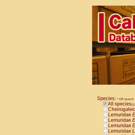
Species:
* OR search
All species
(1)
Cheirogalei
Lemuridae
E
Lemuridae
E
Lemuridae
E
Lemuridae
L