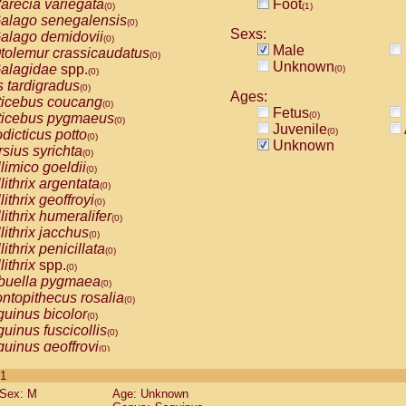
arecia variegata
Foot
(0)
(1)
alago senegalensis
(0)
Sexs:
alago demidovii
(0)
Male
tolemur crassicaudatus
(0)
Unknown
alagidae
spp.
(0)
(0)
s tardigradus
(0)
Ages:
ticebus coucang
(0)
Fetus
(0)
ticebus pygmaeus
(0)
Juvenile
(0)
dicticus potto
(0)
Unknown
rsius syrichta
(0)
limico goeldii
(0)
lithrix argentata
(0)
lithrix geoffroyi
(0)
lithrix humeralifer
(0)
lithrix jacchus
(0)
lithrix penicillata
(0)
lithrix
spp.
(0)
buella pygmaea
(0)
ntopithecus rosalia
(0)
uinus bicolor
(0)
uinus fuscicollis
(0)
uinus geoffroyi
(0)
uinus imperator
(0)
 1
uinus labiatus
(0)
Sex: M
Age: Unknown
guinus leucopus
(0)