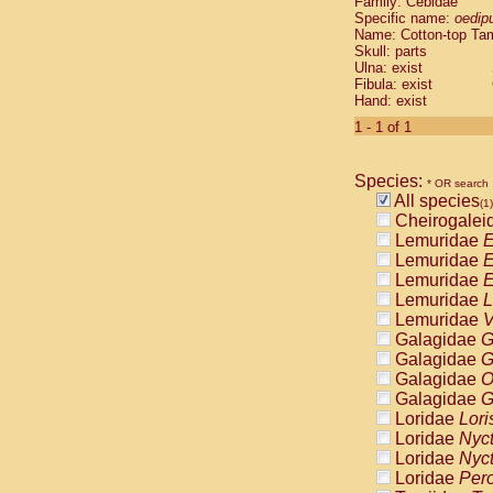
Family: Cebidae
Cebidae
Sa
Specific name:
oedip
Cebidae
Sa
Name: Cotton-top Ta
Cebidae
Sag
Skull: parts
Cebidae
Sa
Ulna: exist
Fibula: exist
Cebidae
Sag
Hand: exist
Cebidae
Sa
Cebidae
Aot
1 - 1 of 1
Cebidae
Ceb
Cebidae
Ceb
Species:
Cebidae
Ce
* OR search
All species
Cebidae
Ceb
(1)
Cheirogalei
Cebidae
Ce
Lemuridae
E
Cebidae
Sai
Lemuridae
E
Cebidae
Sai
Lemuridae
E
Atelidae
Alo
Lemuridae
L
Atelidae
Alo
Lemuridae
V
Atelidae
Alo
Galagidae
G
Atelidae
Alo
Galagidae
G
Atelidae
Ate
Galagidae
O
Atelidae
Ate
Galagidae
G
Atelidae
Ate
Loridae
Lori
Atelidae
Ate
Loridae
Nyc
Atelidae
Lag
Loridae
Nyc
Atelidae
Lag
Loridae
Pero
Pitheciidae