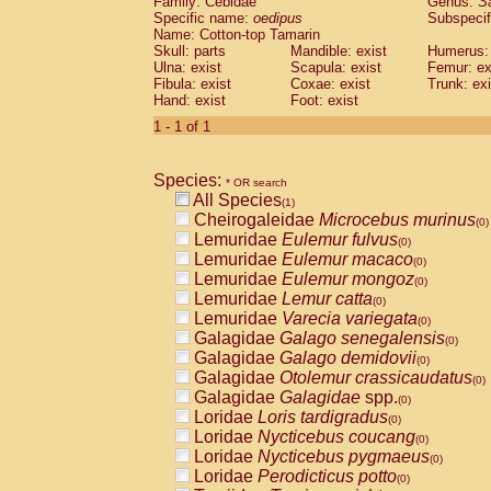
Family: Cebidae
Genus:
S
Cebidae
Saguinus midas
(0)
Specific name:
oedipus
Subspecif
Cebidae
Saguinus mystax
(0)
Name: Cotton-top Tamarin
Cebidae
Saguinus nigricollis
Skull: parts
Mandible: exist
(0)
Humerus: 
Cebidae
Saguinus oedipus
Ulna: exist
Scapula: exist
Femur: ex
(1)
Fibula: exist
Coxae: exist
Trunk: exi
Cebidae
Saguinus weddelli
(0)
Hand: exist
Foot: exist
Cebidae
Saguinus
spp.
(0)
Cebidae
Aotus trivirgatus
1 - 1 of 1
(0)
Cebidae
Cebus albifrons
(0)
Cebidae
Cebus apella
(0)
Species:
Cebidae
Cebus capucinus
* OR search
(0)
All Species
Cebidae
Cebus nigrivittatus
(1)
(0)
Cheirogaleidae
Microcebus murinus
Cebidae
Cebus
spp.
(0)
(0)
Lemuridae
Eulemur fulvus
Cebidae
Saimiri boliviensis
(0)
(0)
Lemuridae
Eulemur macaco
Cebidae
Saimiri sciureus
(0)
(0)
Lemuridae
Eulemur mongoz
Atelidae
Alouatta caraya
(0)
(0)
Lemuridae
Lemur catta
Atelidae
Alouatta fusca
(0)
(0)
Lemuridae
Varecia variegata
Atelidae
Alouatta seniculus
(0)
(0)
Galagidae
Galago senegalensis
Atelidae
Alouatta
spp.
(0)
(0)
Galagidae
Galago demidovii
Atelidae
Ateles belzebuth
(0)
(0)
Galagidae
Otolemur crassicaudatus
Atelidae
Ateles geoffroyi
(0)
(0)
Galagidae
Galagidae
spp.
Atelidae
Ateles paniscus
(0)
(0)
Loridae
Loris tardigradus
Atelidae
Ateles
spp.
(0)
(0)
Loridae
Nycticebus coucang
Atelidae
Lagothrix lagothricha
(0)
(0)
Loridae
Nycticebus pygmaeus
Atelidae
Lagothrix lagothricha cana
(0)
(0)
Loridae
Perodicticus potto
Pitheciidae
Cacajao calvus rubicundu
(0)