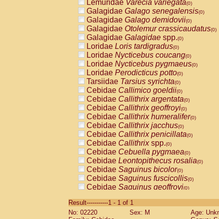
Lemuridae
Varecia variegata
(0)
Galagidae
Galago senegalensis
(0)
Galagidae
Galago demidovii
(0)
Galagidae
Otolemur crassicaudatus
(0)
Galagidae
Galagidae
spp.
(0)
Loridae
Loris tardigradus
(0)
Loridae
Nycticebus coucang
(0)
Loridae
Nycticebus pygmaeus
(0)
Loridae
Perodicticus potto
(0)
Tarsiidae
Tarsius syrichta
(0)
Cebidae
Callimico goeldii
(0)
Cebidae
Callithrix argentata
(0)
Cebidae
Callithrix geoffroyi
(0)
Cebidae
Callithrix humeralifer
(0)
Cebidae
Callithrix jacchus
(0)
Cebidae
Callithrix penicillata
(0)
Cebidae
Callithrix
spp.
(0)
Cebidae
Cebuella pygmaea
(0)
Cebidae
Leontopithecus rosalia
(0)
Cebidae
Saguinus bicolor
(0)
Cebidae
Saguinus fuscicollis
(0)
Cebidae
Saguinus geoffroyi
(0)
Cebidae
Saguinus imperator
(0)
Result-----------1 - 1 of 1
Cebidae
Saguinus labiatus
(0)
No: 02220
Sex: M
Age: Unk
Cebidae
Saguinus leucopus
(0)