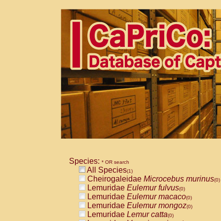
Species:
* OR search
All Species
(1)
Cheirogaleidae
Microcebus murinus
(0)
Lemuridae
Eulemur fulvus
(0)
Lemuridae
Eulemur macaco
(0)
Lemuridae
Eulemur mongoz
(0)
Lemuridae
Lemur catta
(0)