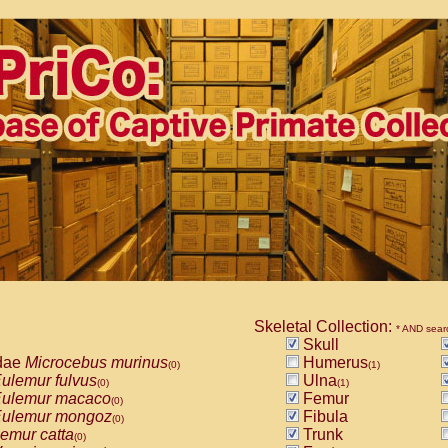
Skeletal Collection:
* AND sear
Skull
dae
Microcebus murinus
Humerus
(0)
(1)
ulemur fulvus
Ulna
(0)
(1)
ulemur macaco
Femur
(0)
ulemur mongoz
Fibula
(0)
emur catta
Trunk
(0)