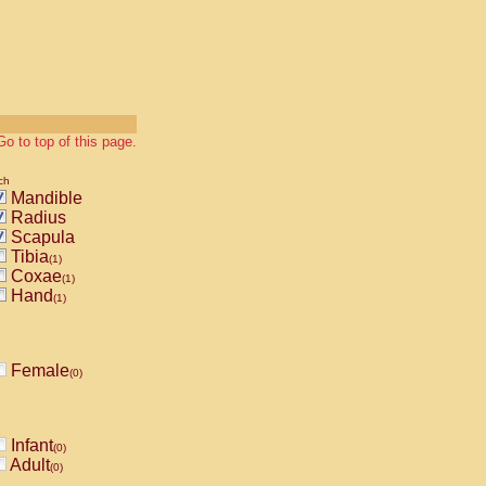
Go to top of this page.
ch
Mandible
Radius
Scapula
Tibia
(1)
Coxae
(1)
Hand
(1)
Female
(0)
Infant
(0)
Adult
(0)