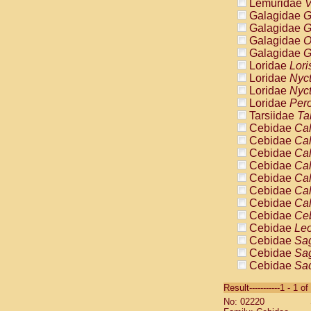
Lemuridae
V
Galagidae
G
Galagidae
G
Galagidae
O
Galagidae
G
Loridae
Lori
Loridae
Nyc
Loridae
Nyc
Loridae
Pero
Tarsiidae
Ta
Cebidae
Cal
Cebidae
Cal
Cebidae
Cal
Cebidae
Cal
Cebidae
Cal
Cebidae
Cal
Cebidae
Cal
Cebidae
Ce
Cebidae
Leo
Cebidae
Sag
Cebidae
Sag
Cebidae
Sag
Cebidae
Sag
Result-----------1 - 1 of
Cebidae
Sag
No: 02220
Cebidae
Sa