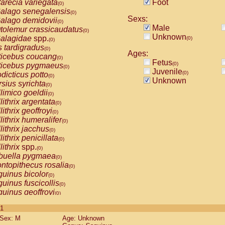
arecia variegata
Foot
(0)
alago senegalensis
(0)
Sexs:
alago demidovii
(0)
Male
tolemur crassicaudatus
(0)
Unknown
alagidae
spp.
(0)
(0)
s tardigradus
(0)
Ages:
ticebus coucang
(0)
Fetus
(0)
ticebus pygmaeus
(0)
Juvenile
(0)
dicticus potto
(0)
Unknown
rsius syrichta
(0)
limico goeldii
(0)
lithrix argentata
(0)
lithrix geoffroyi
(0)
lithrix humeralifer
(0)
lithrix jacchus
(0)
lithrix penicillata
(0)
lithrix
spp.
(0)
buella pygmaea
(0)
ntopithecus rosalia
(0)
uinus bicolor
(0)
uinus fuscicollis
(0)
uinus geoffroyi
(0)
uinus imperator
(0)
 1
uinus labiatus
(0)
Sex: M
Age: Unknown
guinus leucopus
(0)