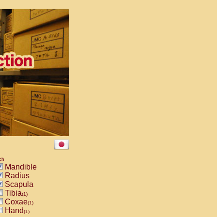
ch
Mandible
Radius
Scapula
Tibia
(1)
Coxae
(1)
Hand
(1)