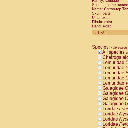
Family: Cebidae
Cebidae
Sa
Specific name:
oedip
Cebidae
Sa
Name: Cotton-top Ta
Cebidae
Sag
Skull: parts
Cebidae
Sa
Ulna: exist
Fibula: exist
Cebidae
Sag
Hand: exist
Cebidae
Sa
Cebidae
Aot
1 - 1 of 1
Cebidae
Ceb
Cebidae
Ceb
Species:
Cebidae
Ce
* OR search
All species
Cebidae
Ceb
(1)
Cheirogalei
Cebidae
Ce
Lemuridae
E
Cebidae
Sai
Lemuridae
E
Cebidae
Sai
Lemuridae
E
Atelidae
Alo
Lemuridae
L
Atelidae
Alo
Lemuridae
V
Atelidae
Alo
Galagidae
G
Atelidae
Alo
Galagidae
G
Atelidae
Ate
Galagidae
O
Atelidae
Ate
Galagidae
G
Atelidae
Ate
Loridae
Lori
Atelidae
Ate
Loridae
Nyc
Atelidae
Lag
Loridae
Nyc
Atelidae
Lag
Loridae
Pero
Pitheciidae