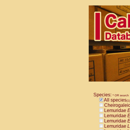
Species:
* OR search
All species
(1)
Cheirogalei
Lemuridae
E
Lemuridae
E
Lemuridae
E
Lemuridae
L