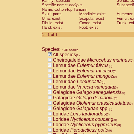
Family: Cebidae
Genus:
S
Cebidae
Saguinus midas
(0)
Specific name:
oedipus
Subspecif
Cebidae
Saguinus mystax
(0)
Name: Cotton-top Tamarin
Cebidae
Saguinus nigricollis
Skull: parts
Mandible: exist
(0)
Humerus: 
Cebidae
Saguinus oedipus
Ulna: exist
Scapula: exist
Femur: ex
(1)
Fibula: exist
Coxae: exist
Trunk: exi
Cebidae
Saguinus weddelli
(0)
Hand: exist
Foot: exist
Cebidae
Saguinus
spp.
(0)
Cebidae
Aotus trivirgatus
1 - 1 of 1
(0)
Cebidae
Cebus albifrons
(0)
Cebidae
Cebus apella
(0)
Species:
Cebidae
Cebus capucinus
* OR search
(0)
All species
Cebidae
Cebus nigrivittatus
(1)
(0)
Cheirogaleidae
Microcebus murinus
Cebidae
Cebus
spp.
(0)
(0)
Lemuridae
Eulemur fulvus
Cebidae
Saimiri boliviensis
(0)
(0)
Lemuridae
Eulemur macaco
Cebidae
Saimiri sciureus
(0)
(0)
Lemuridae
Eulemur mongoz
Atelidae
Alouatta caraya
(0)
(0)
Lemuridae
Lemur catta
Atelidae
Alouatta fusca
(0)
(0)
Lemuridae
Varecia variegata
Atelidae
Alouatta seniculus
(0)
(0)
Galagidae
Galago senegalensis
Atelidae
Alouatta
spp.
(0)
(0)
Galagidae
Galago demidovii
Atelidae
Ateles belzebuth
(0)
(0)
Galagidae
Otolemur crassicaudatus
Atelidae
Ateles geoffroyi
(0)
(0)
Galagidae
Galagidae
spp.
Atelidae
Ateles paniscus
(0)
(0)
Loridae
Loris tardigradus
Atelidae
Ateles
spp.
(0)
(0)
Loridae
Nycticebus coucang
Atelidae
Lagothrix lagothricha
(0)
(0)
Loridae
Nycticebus pygmaeus
Atelidae
Lagothrix lagothricha cana
(0)
(0)
Loridae
Perodicticus potto
Pitheciidae
Cacajao calvus rubicundu
(0)