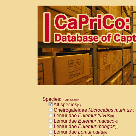
Species:
* OR search
All species
(1)
Cheirogaleidae
Microcebus murinus
(0)
Lemuridae
Eulemur fulvus
(0)
Lemuridae
Eulemur macaco
(0)
Lemuridae
Eulemur mongoz
(0)
Lemuridae
Lemur catta
(0)