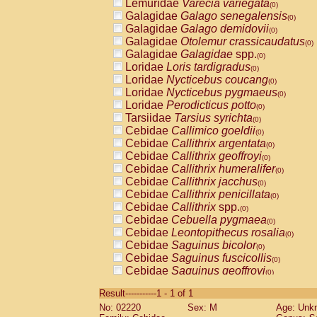
Lemuridae
Varecia variegata
(0)
Galagidae
Galago senegalensis
(0)
Galagidae
Galago demidovii
(0)
Galagidae
Otolemur crassicaudatus
(0)
Galagidae
Galagidae
spp.
(0)
Loridae
Loris tardigradus
(0)
Loridae
Nycticebus coucang
(0)
Loridae
Nycticebus pygmaeus
(0)
Loridae
Perodicticus potto
(0)
Tarsiidae
Tarsius syrichta
(0)
Cebidae
Callimico goeldii
(0)
Cebidae
Callithrix argentata
(0)
Cebidae
Callithrix geoffroyi
(0)
Cebidae
Callithrix humeralifer
(0)
Cebidae
Callithrix jacchus
(0)
Cebidae
Callithrix penicillata
(0)
Cebidae
Callithrix
spp.
(0)
Cebidae
Cebuella pygmaea
(0)
Cebidae
Leontopithecus rosalia
(0)
Cebidae
Saguinus bicolor
(0)
Cebidae
Saguinus fuscicollis
(0)
Cebidae
Saguinus geoffroyi
(0)
Cebidae
Saguinus imperator
(0)
Result-----------1 - 1 of 1
Cebidae
Saguinus labiatus
(0)
No: 02220
Sex: M
Age: Unk
Cebidae
Saguinus leucopus
(0)