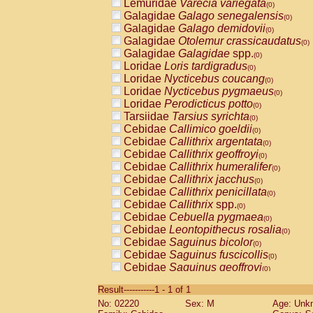
Lemuridae
Varecia variegata
(0)
Galagidae
Galago senegalensis
(0)
Galagidae
Galago demidovii
(0)
Galagidae
Otolemur crassicaudatus
(0)
Galagidae
Galagidae
spp.
(0)
Loridae
Loris tardigradus
(0)
Loridae
Nycticebus coucang
(0)
Loridae
Nycticebus pygmaeus
(0)
Loridae
Perodicticus potto
(0)
Tarsiidae
Tarsius syrichta
(0)
Cebidae
Callimico goeldii
(0)
Cebidae
Callithrix argentata
(0)
Cebidae
Callithrix geoffroyi
(0)
Cebidae
Callithrix humeralifer
(0)
Cebidae
Callithrix jacchus
(0)
Cebidae
Callithrix penicillata
(0)
Cebidae
Callithrix
spp.
(0)
Cebidae
Cebuella pygmaea
(0)
Cebidae
Leontopithecus rosalia
(0)
Cebidae
Saguinus bicolor
(0)
Cebidae
Saguinus fuscicollis
(0)
Cebidae
Saguinus geoffroyi
(0)
Cebidae
Saguinus imperator
(0)
Result-----------1 - 1 of 1
Cebidae
Saguinus labiatus
(0)
No: 02220
Sex: M
Age: Unk
Cebidae
Saguinus leucopus
(0)