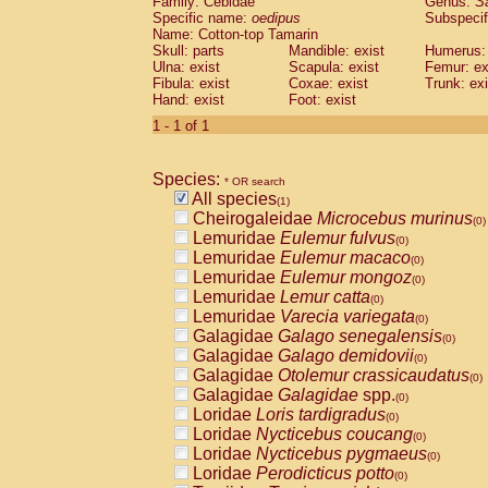
Family: Cebidae
Genus:
S
Cebidae
Saguinus midas
(0)
Specific name:
oedipus
Subspecif
Cebidae
Saguinus mystax
(0)
Name: Cotton-top Tamarin
Cebidae
Saguinus nigricollis
Skull: parts
Mandible: exist
(0)
Humerus: 
Cebidae
Saguinus oedipus
Ulna: exist
Scapula: exist
Femur: ex
(1)
Fibula: exist
Coxae: exist
Trunk: exi
Cebidae
Saguinus weddelli
(0)
Hand: exist
Foot: exist
Cebidae
Saguinus
spp.
(0)
Cebidae
Aotus trivirgatus
1 - 1 of 1
(0)
Cebidae
Cebus albifrons
(0)
Cebidae
Cebus apella
(0)
Species:
Cebidae
Cebus capucinus
* OR search
(0)
All species
Cebidae
Cebus nigrivittatus
(1)
(0)
Cheirogaleidae
Microcebus murinus
Cebidae
Cebus
spp.
(0)
(0)
Lemuridae
Eulemur fulvus
Cebidae
Saimiri boliviensis
(0)
(0)
Lemuridae
Eulemur macaco
Cebidae
Saimiri sciureus
(0)
(0)
Lemuridae
Eulemur mongoz
Atelidae
Alouatta caraya
(0)
(0)
Lemuridae
Lemur catta
Atelidae
Alouatta fusca
(0)
(0)
Lemuridae
Varecia variegata
Atelidae
Alouatta seniculus
(0)
(0)
Galagidae
Galago senegalensis
Atelidae
Alouatta
spp.
(0)
(0)
Galagidae
Galago demidovii
Atelidae
Ateles belzebuth
(0)
(0)
Galagidae
Otolemur crassicaudatus
Atelidae
Ateles geoffroyi
(0)
(0)
Galagidae
Galagidae
spp.
Atelidae
Ateles paniscus
(0)
(0)
Loridae
Loris tardigradus
Atelidae
Ateles
spp.
(0)
(0)
Loridae
Nycticebus coucang
Atelidae
Lagothrix lagothricha
(0)
(0)
Loridae
Nycticebus pygmaeus
Atelidae
Lagothrix lagothricha cana
(0)
(0)
Loridae
Perodicticus potto
Pitheciidae
Cacajao calvus rubicundu
(0)