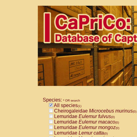
Species:
* OR search
All species
(1)
Cheirogaleidae
Microcebus murinus
(0)
Lemuridae
Eulemur fulvus
(0)
Lemuridae
Eulemur macaco
(0)
Lemuridae
Eulemur mongoz
(0)
Lemuridae
Lemur catta
(0)