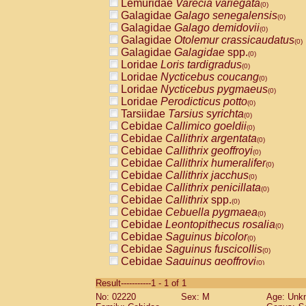
Lemuridae
Varecia variegata
(0)
Galagidae
Galago senegalensis
(0)
Galagidae
Galago demidovii
(0)
Galagidae
Otolemur crassicaudatus
(0)
Galagidae
Galagidae
spp.
(0)
Loridae
Loris tardigradus
(0)
Loridae
Nycticebus coucang
(0)
Loridae
Nycticebus pygmaeus
(0)
Loridae
Perodicticus potto
(0)
Tarsiidae
Tarsius syrichta
(0)
Cebidae
Callimico goeldii
(0)
Cebidae
Callithrix argentata
(0)
Cebidae
Callithrix geoffroyi
(0)
Cebidae
Callithrix humeralifer
(0)
Cebidae
Callithrix jacchus
(0)
Cebidae
Callithrix penicillata
(0)
Cebidae
Callithrix
spp.
(0)
Cebidae
Cebuella pygmaea
(0)
Cebidae
Leontopithecus rosalia
(0)
Cebidae
Saguinus bicolor
(0)
Cebidae
Saguinus fuscicollis
(0)
Cebidae
Saguinus geoffroyi
(0)
Cebidae
Saguinus imperator
(0)
Result-----------1 - 1 of 1
Cebidae
Saguinus labiatus
(0)
No: 02220
Sex: M
Age: Unk
Cebidae
Saguinus leucopus
(0)