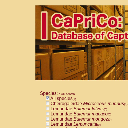
Species:
* OR search
All species
(1)
Cheirogaleidae
Microcebus murinus
(0)
Lemuridae
Eulemur fulvus
(0)
Lemuridae
Eulemur macaco
(0)
Lemuridae
Eulemur mongoz
(0)
Lemuridae
Lemur catta
(0)