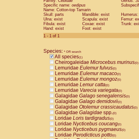
Family: Cebidae
Genus:
S
Cebidae
Saguinus midas
(0)
Specific name:
oedipus
Subspecif
Cebidae
Saguinus mystax
(0)
Name: Cotton-top Tamarin
Cebidae
Saguinus nigricollis
Skull: parts
Mandible: exist
(0)
Humerus: 
Cebidae
Saguinus oedipus
Ulna: exist
Scapula: exist
Femur: ex
(1)
Fibula: exist
Coxae: exist
Trunk: exi
Cebidae
Saguinus weddelli
(0)
Hand: exist
Foot: exist
Cebidae
Saguinus
spp.
(0)
Cebidae
Aotus trivirgatus
1 - 1 of 1
(0)
Cebidae
Cebus albifrons
(0)
Cebidae
Cebus apella
(0)
Species:
Cebidae
Cebus capucinus
* OR search
(0)
All species
Cebidae
Cebus nigrivittatus
(1)
(0)
Cheirogaleidae
Microcebus murinus
Cebidae
Cebus
spp.
(0)
(0)
Lemuridae
Eulemur fulvus
Cebidae
Saimiri boliviensis
(0)
(0)
Lemuridae
Eulemur macaco
Cebidae
Saimiri sciureus
(0)
(0)
Lemuridae
Eulemur mongoz
Atelidae
Alouatta caraya
(0)
(0)
Lemuridae
Lemur catta
Atelidae
Alouatta fusca
(0)
(0)
Lemuridae
Varecia variegata
Atelidae
Alouatta seniculus
(0)
(0)
Galagidae
Galago senegalensis
Atelidae
Alouatta
spp.
(0)
(0)
Galagidae
Galago demidovii
Atelidae
Ateles belzebuth
(0)
(0)
Galagidae
Otolemur crassicaudatus
Atelidae
Ateles geoffroyi
(0)
(0)
Galagidae
Galagidae
spp.
Atelidae
Ateles paniscus
(0)
(0)
Loridae
Loris tardigradus
Atelidae
Ateles
spp.
(0)
(0)
Loridae
Nycticebus coucang
Atelidae
Lagothrix lagothricha
(0)
(0)
Loridae
Nycticebus pygmaeus
Atelidae
Lagothrix lagothricha cana
(0)
(0)
Loridae
Perodicticus potto
Pitheciidae
Cacajao calvus rubicundu
(0)