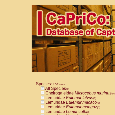
Species:
* OR search
All Species
(1)
Cheirogaleidae
Microcebus murinus
(0)
Lemuridae
Eulemur fulvus
(0)
Lemuridae
Eulemur macaco
(0)
Lemuridae
Eulemur mongoz
(0)
Lemuridae
Lemur catta
(0)