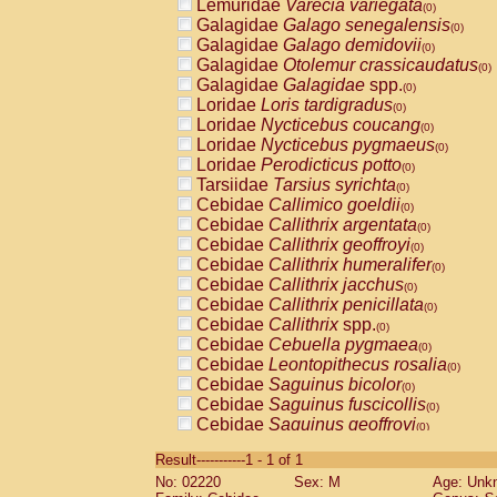
Lemuridae
Varecia variegata
(0)
Galagidae
Galago senegalensis
(0)
Galagidae
Galago demidovii
(0)
Galagidae
Otolemur crassicaudatus
(0)
Galagidae
Galagidae
spp.
(0)
Loridae
Loris tardigradus
(0)
Loridae
Nycticebus coucang
(0)
Loridae
Nycticebus pygmaeus
(0)
Loridae
Perodicticus potto
(0)
Tarsiidae
Tarsius syrichta
(0)
Cebidae
Callimico goeldii
(0)
Cebidae
Callithrix argentata
(0)
Cebidae
Callithrix geoffroyi
(0)
Cebidae
Callithrix humeralifer
(0)
Cebidae
Callithrix jacchus
(0)
Cebidae
Callithrix penicillata
(0)
Cebidae
Callithrix
spp.
(0)
Cebidae
Cebuella pygmaea
(0)
Cebidae
Leontopithecus rosalia
(0)
Cebidae
Saguinus bicolor
(0)
Cebidae
Saguinus fuscicollis
(0)
Cebidae
Saguinus geoffroyi
(0)
Cebidae
Saguinus imperator
(0)
Result-----------1 - 1 of 1
Cebidae
Saguinus labiatus
(0)
No: 02220
Sex: M
Age: Unk
Cebidae
Saguinus leucopus
(0)