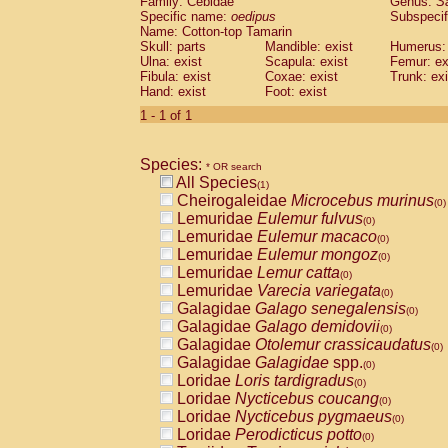
Family: Cebidae
Genus:
S
Cebidae
Saguinus midas
(0)
Specific name:
oedipus
Subspecif
Cebidae
Saguinus mystax
(0)
Name: Cotton-top Tamarin
Cebidae
Saguinus nigricollis
Skull: parts
Mandible: exist
(0)
Humerus: 
Cebidae
Saguinus oedipus
Ulna: exist
Scapula: exist
Femur: ex
(1)
Fibula: exist
Coxae: exist
Trunk: exi
Cebidae
Saguinus weddelli
(0)
Hand: exist
Foot: exist
Cebidae
Saguinus
spp.
(0)
Cebidae
Aotus trivirgatus
1 - 1 of 1
(0)
Cebidae
Cebus albifrons
(0)
Cebidae
Cebus apella
(0)
Species:
Cebidae
Cebus capucinus
* OR search
(0)
All Species
Cebidae
Cebus nigrivittatus
(1)
(0)
Cheirogaleidae
Microcebus murinus
Cebidae
Cebus
spp.
(0)
(0)
Lemuridae
Eulemur fulvus
Cebidae
Saimiri boliviensis
(0)
(0)
Lemuridae
Eulemur macaco
Cebidae
Saimiri sciureus
(0)
(0)
Lemuridae
Eulemur mongoz
Atelidae
Alouatta caraya
(0)
(0)
Lemuridae
Lemur catta
Atelidae
Alouatta fusca
(0)
(0)
Lemuridae
Varecia variegata
Atelidae
Alouatta seniculus
(0)
(0)
Galagidae
Galago senegalensis
Atelidae
Alouatta
spp.
(0)
(0)
Galagidae
Galago demidovii
Atelidae
Ateles belzebuth
(0)
(0)
Galagidae
Otolemur crassicaudatus
Atelidae
Ateles geoffroyi
(0)
(0)
Galagidae
Galagidae
spp.
Atelidae
Ateles paniscus
(0)
(0)
Loridae
Loris tardigradus
Atelidae
Ateles
spp.
(0)
(0)
Loridae
Nycticebus coucang
Atelidae
Lagothrix lagothricha
(0)
(0)
Loridae
Nycticebus pygmaeus
Atelidae
Lagothrix lagothricha cana
(0)
(0)
Loridae
Perodicticus potto
Pitheciidae
Cacajao calvus rubicundu
(0)