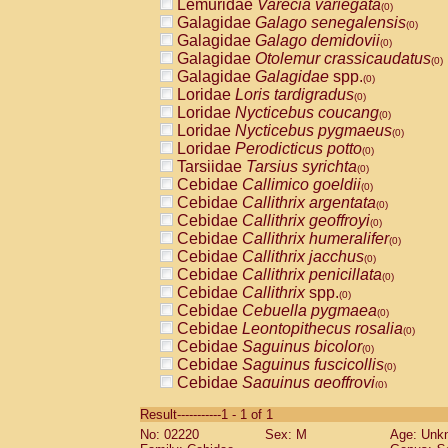
Lemuridae
Varecia variegata
(0)
Galagidae
Galago senegalensis
(0)
Galagidae
Galago demidovii
(0)
Galagidae
Otolemur crassicaudatus
(0)
Galagidae
Galagidae
spp.
(0)
Loridae
Loris tardigradus
(0)
Loridae
Nycticebus coucang
(0)
Loridae
Nycticebus pygmaeus
(0)
Loridae
Perodicticus potto
(0)
Tarsiidae
Tarsius syrichta
(0)
Cebidae
Callimico goeldii
(0)
Cebidae
Callithrix argentata
(0)
Cebidae
Callithrix geoffroyi
(0)
Cebidae
Callithrix humeralifer
(0)
Cebidae
Callithrix jacchus
(0)
Cebidae
Callithrix penicillata
(0)
Cebidae
Callithrix
spp.
(0)
Cebidae
Cebuella pygmaea
(0)
Cebidae
Leontopithecus rosalia
(0)
Cebidae
Saguinus bicolor
(0)
Cebidae
Saguinus fuscicollis
(0)
Cebidae
Saguinus geoffroyi
(0)
Cebidae
Saguinus imperator
(0)
Result-----------1 - 1 of 1
Cebidae
Saguinus labiatus
(0)
No: 02220
Sex: M
Age: Unk
Cebidae
Saguinus leucopus
(0)