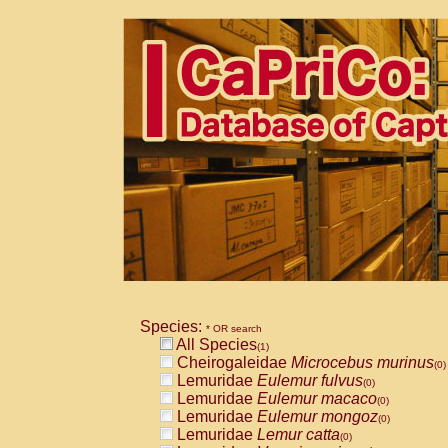
Species:
* OR search
All Species
(1)
Cheirogaleidae
Microcebus murinus
(0)
Lemuridae
Eulemur fulvus
(0)
Lemuridae
Eulemur macaco
(0)
Lemuridae
Eulemur mongoz
(0)
Lemuridae
Lemur catta
(0)