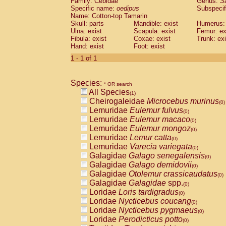
Family: Cebidae
Genus:
S
Cebidae
Saguinus midas
(0)
Specific name:
oedipus
Subspecif
Cebidae
Saguinus mystax
(0)
Name: Cotton-top Tamarin
Cebidae
Saguinus nigricollis
Skull: parts
Mandible: exist
(0)
Humerus: 
Cebidae
Saguinus oedipus
Ulna: exist
Scapula: exist
Femur: ex
(1)
Fibula: exist
Coxae: exist
Trunk: exi
Cebidae
Saguinus weddelli
(0)
Hand: exist
Foot: exist
Cebidae
Saguinus
spp.
(0)
Cebidae
Aotus trivirgatus
1 - 1 of 1
(0)
Cebidae
Cebus albifrons
(0)
Cebidae
Cebus apella
(0)
Species:
Cebidae
Cebus capucinus
* OR search
(0)
All Species
Cebidae
Cebus nigrivittatus
(1)
(0)
Cheirogaleidae
Microcebus murinus
Cebidae
Cebus
spp.
(0)
(0)
Lemuridae
Eulemur fulvus
Cebidae
Saimiri boliviensis
(0)
(0)
Lemuridae
Eulemur macaco
Cebidae
Saimiri sciureus
(0)
(0)
Lemuridae
Eulemur mongoz
Atelidae
Alouatta caraya
(0)
(0)
Lemuridae
Lemur catta
Atelidae
Alouatta fusca
(0)
(0)
Lemuridae
Varecia variegata
Atelidae
Alouatta seniculus
(0)
(0)
Galagidae
Galago senegalensis
Atelidae
Alouatta
spp.
(0)
(0)
Galagidae
Galago demidovii
Atelidae
Ateles belzebuth
(0)
(0)
Galagidae
Otolemur crassicaudatus
Atelidae
Ateles geoffroyi
(0)
(0)
Galagidae
Galagidae
spp.
Atelidae
Ateles paniscus
(0)
(0)
Loridae
Loris tardigradus
Atelidae
Ateles
spp.
(0)
(0)
Loridae
Nycticebus coucang
Atelidae
Lagothrix lagothricha
(0)
(0)
Loridae
Nycticebus pygmaeus
Atelidae
Lagothrix lagothricha cana
(0)
(0)
Loridae
Perodicticus potto
Pitheciidae
Cacajao calvus rubicundu
(0)