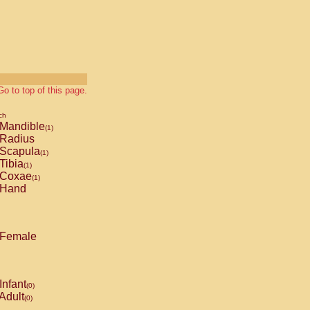
Go to top of this page.
ch
Mandible
(1)
Radius
Scapula
(1)
Tibia
(1)
Coxae
(1)
Hand
Female
Infant
(0)
Adult
(0)