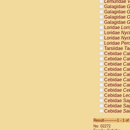
Lemuridae
V
Galagidae
G
Galagidae
G
Galagidae
O
Galagidae
G
Loridae
Lori
Loridae
Nyc
Loridae
Nyc
Loridae
Pero
Tarsiidae
Ta
Cebidae
Cal
Cebidae
Cal
Cebidae
Cal
Cebidae
Cal
Cebidae
Cal
Cebidae
Cal
Cebidae
Cal
Cebidae
Ce
Cebidae
Leo
Cebidae
Sag
Cebidae
Sag
Cebidae
Sag
Cebidae
Sag
Result-----------1 - 1 of
Cebidae
Sag
No: 02272
Cebidae
Sa