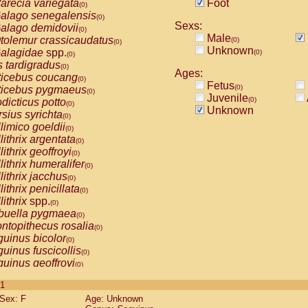
arecia variegata
Foot
(0)
alago senegalensis
(0)
Sexs:
alago demidovii
(0)
Male
tolemur crassicaudatus
(0)
(0)
Unknown
alagidae
spp.
(0)
(0)
s tardigradus
(0)
Ages:
ticebus coucang
(0)
Fetus
(0)
ticebus pygmaeus
(0)
Juvenile
(0)
dicticus potto
(0)
Unknown
rsius syrichta
(0)
limico goeldii
(0)
lithrix argentata
(0)
lithrix geoffroyi
(0)
lithrix humeralifer
(0)
lithrix jacchus
(0)
lithrix penicillata
(0)
lithrix
spp.
(0)
buella pygmaea
(0)
ntopithecus rosalia
(0)
uinus bicolor
(0)
uinus fuscicollis
(0)
uinus geoffroyi
(0)
uinus imperator
(0)
 1
uinus labiatus
(0)
Sex: F
Age: Unknown
guinus leucopus
(0)