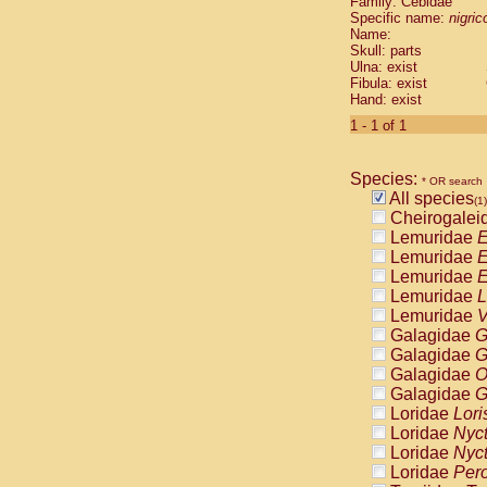
Family: Cebidae
Cebidae
Sa
Specific name:
nigrico
Cebidae
Sa
Name:
Cebidae
Sag
Skull: parts
Cebidae
Sa
Ulna: exist
Fibula: exist
Cebidae
Sag
Hand: exist
Cebidae
Sa
Cebidae
Aot
1 - 1 of 1
Cebidae
Ceb
Cebidae
Ceb
Species:
Cebidae
Ce
* OR search
All species
Cebidae
Ceb
(1)
Cheirogalei
Cebidae
Ce
Lemuridae
E
Cebidae
Sai
Lemuridae
E
Cebidae
Sai
Lemuridae
E
Atelidae
Alo
Lemuridae
L
Atelidae
Alo
Lemuridae
V
Atelidae
Alo
Galagidae
G
Atelidae
Alo
Galagidae
G
Atelidae
Ate
Galagidae
O
Atelidae
Ate
Galagidae
G
Atelidae
Ate
Loridae
Lori
Atelidae
Ate
Loridae
Nyc
Atelidae
Lag
Loridae
Nyc
Atelidae
Lag
Loridae
Pero
Pitheciidae