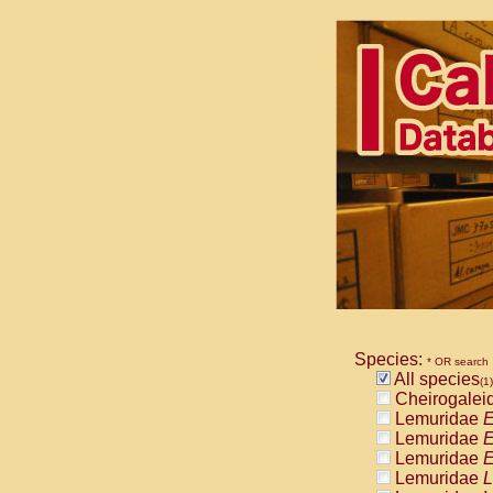
Species:
* OR search
All species
(1)
Cheirogalei
Lemuridae
E
Lemuridae
E
Lemuridae
E
Lemuridae
L