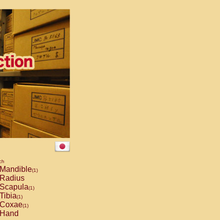
ch
Mandible
(1)
Radius
Scapula
(1)
Tibia
(1)
Coxae
(1)
Hand