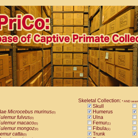
Skeletal Collection:
* AND sear
Skull
dae
Microcebus murinus
Humerus
(0)
ulemur fulvus
Ulna
(0)
ulemur macaco
Femur
(0)
(1)
ulemur mongoz
Fibula
(0)
(1)
emur catta
Trunk
(0)