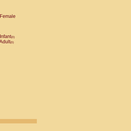
Female
Infant
(0)
Adult
(0)