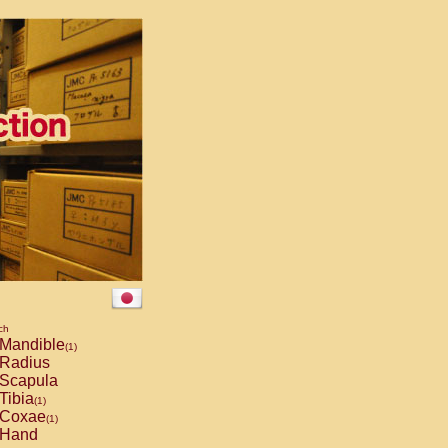
ch
Mandible
(1)
Radius
Scapula
Tibia
(1)
Coxae
(1)
Hand