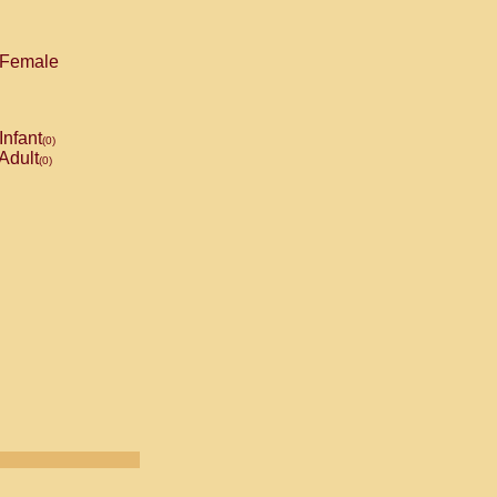
Female
Infant
(0)
Adult
(0)