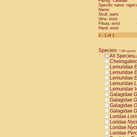
Family: Cebidae
Cebidae
Sa
Specific name:
nigrico
Cebidae
Sa
Name:
Cebidae
Sag
Skull: parts
Cebidae
Sa
Ulna: exist
Fibula: exist
Cebidae
Sag
Hand: exist
Cebidae
Sa
Cebidae
Aot
1 - 1 of 1
Cebidae
Ceb
Cebidae
Ceb
Species:
Cebidae
Ce
* OR search
All Species
Cebidae
Ceb
(1
Cheirogalei
Cebidae
Ce
Lemuridae
E
Cebidae
Sai
Lemuridae
E
Cebidae
Sai
Lemuridae
E
Atelidae
Alo
Lemuridae
L
Atelidae
Alo
Lemuridae
V
Atelidae
Alo
Galagidae
G
Atelidae
Alo
Galagidae
G
Atelidae
Ate
Galagidae
O
Atelidae
Ate
Galagidae
G
Atelidae
Ate
Loridae
Lori
Atelidae
Ate
Loridae
Nyc
Atelidae
Lag
Loridae
Nyc
Atelidae
Lag
Loridae
Pero
Pitheciidae