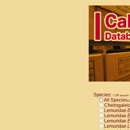
Species:
* OR search
All Species
(1
Cheirogalei
Lemuridae
E
Lemuridae
E
Lemuridae
E
Lemuridae
L