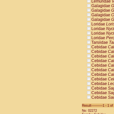
Lemuridae
V
Galagidae
G
Galagidae
G
Galagidae
O
Galagidae
G
Loridae
Lori
Loridae
Nyc
Loridae
Nyc
Loridae
Pero
Tarsiidae
Ta
Cebidae
Cal
Cebidae
Cal
Cebidae
Cal
Cebidae
Cal
Cebidae
Cal
Cebidae
Cal
Cebidae
Cal
Cebidae
Ce
Cebidae
Leo
Cebidae
Sag
Cebidae
Sag
Cebidae
Sag
Cebidae
Sag
Result-----------1 - 1 of
Cebidae
Sag
No: 02272
Cebidae
Sa