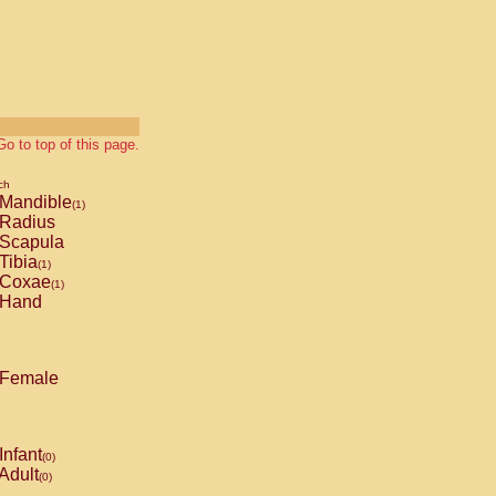
Go to top of this page.
ch
Mandible
(1)
Radius
Scapula
Tibia
(1)
Coxae
(1)
Hand
Female
Infant
(0)
Adult
(0)