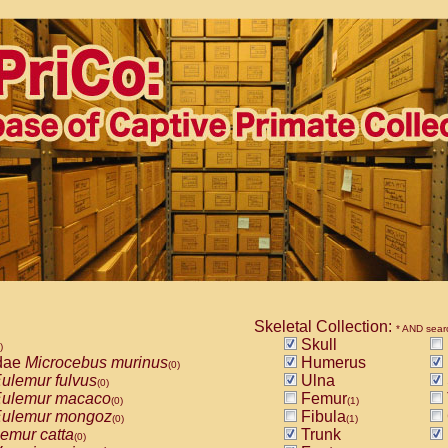
Skeletal Collection:
* AND sear
Skull
)
dae
Microcebus murinus
Humerus
(0)
ulemur fulvus
Ulna
(0)
ulemur macaco
Femur
(0)
(1)
ulemur mongoz
Fibula
(0)
(1)
emur catta
Trunk
(0)