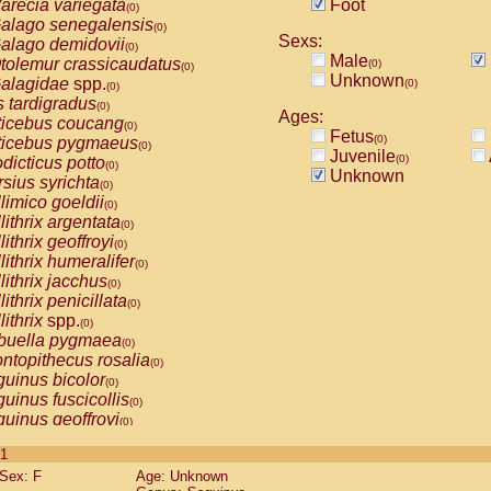
arecia variegata
Foot
(0)
alago senegalensis
(0)
Sexs:
alago demidovii
(0)
Male
tolemur crassicaudatus
(0)
(0)
Unknown
alagidae
spp.
(0)
(0)
s tardigradus
(0)
Ages:
ticebus coucang
(0)
Fetus
(0)
ticebus pygmaeus
(0)
Juvenile
(0)
dicticus potto
(0)
Unknown
rsius syrichta
(0)
limico goeldii
(0)
lithrix argentata
(0)
lithrix geoffroyi
(0)
lithrix humeralifer
(0)
lithrix jacchus
(0)
lithrix penicillata
(0)
lithrix
spp.
(0)
buella pygmaea
(0)
ntopithecus rosalia
(0)
uinus bicolor
(0)
uinus fuscicollis
(0)
uinus geoffroyi
(0)
uinus imperator
(0)
 1
uinus labiatus
(0)
Sex: F
Age: Unknown
guinus leucopus
(0)