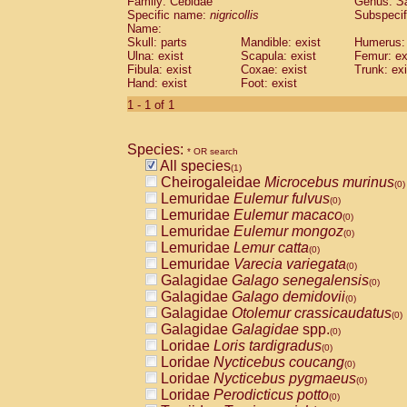
Family: Cebidae
Genus:
S
Cebidae
Saguinus midas
(0)
Specific name:
nigricollis
Subspecif
Cebidae
Saguinus mystax
(0)
Name:
Cebidae
Saguinus nigricollis
Skull: parts
Mandible: exist
(1)
Humerus: 
Cebidae
Saguinus oedipus
Ulna: exist
Scapula: exist
Femur: ex
(0)
Fibula: exist
Coxae: exist
Trunk: exi
Cebidae
Saguinus weddelli
(0)
Hand: exist
Foot: exist
Cebidae
Saguinus
spp.
(0)
Cebidae
Aotus trivirgatus
1 - 1 of 1
(0)
Cebidae
Cebus albifrons
(0)
Cebidae
Cebus apella
(0)
Species:
Cebidae
Cebus capucinus
* OR search
(0)
All species
Cebidae
Cebus nigrivittatus
(1)
(0)
Cheirogaleidae
Microcebus murinus
Cebidae
Cebus
spp.
(0)
(0)
Lemuridae
Eulemur fulvus
Cebidae
Saimiri boliviensis
(0)
(0)
Lemuridae
Eulemur macaco
Cebidae
Saimiri sciureus
(0)
(0)
Lemuridae
Eulemur mongoz
Atelidae
Alouatta caraya
(0)
(0)
Lemuridae
Lemur catta
Atelidae
Alouatta fusca
(0)
(0)
Lemuridae
Varecia variegata
Atelidae
Alouatta seniculus
(0)
(0)
Galagidae
Galago senegalensis
Atelidae
Alouatta
spp.
(0)
(0)
Galagidae
Galago demidovii
Atelidae
Ateles belzebuth
(0)
(0)
Galagidae
Otolemur crassicaudatus
Atelidae
Ateles geoffroyi
(0)
(0)
Galagidae
Galagidae
spp.
Atelidae
Ateles paniscus
(0)
(0)
Loridae
Loris tardigradus
Atelidae
Ateles
spp.
(0)
(0)
Loridae
Nycticebus coucang
Atelidae
Lagothrix lagothricha
(0)
(0)
Loridae
Nycticebus pygmaeus
Atelidae
Lagothrix lagothricha cana
(0)
(0)
Loridae
Perodicticus potto
Pitheciidae
Cacajao calvus rubicundu
(0)