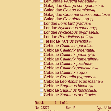
Lemuridae
Varecia variegata
(0)
Galagidae
Galago senegalensis
(0)
Galagidae
Galago demidovii
(0)
Galagidae
Otolemur crassicaudatus
(0)
Galagidae
Galagidae
spp.
(0)
Loridae
Loris tardigradus
(0)
Loridae
Nycticebus coucang
(0)
Loridae
Nycticebus pygmaeus
(0)
Loridae
Perodicticus potto
(0)
Tarsiidae
Tarsius syrichta
(0)
Cebidae
Callimico goeldii
(0)
Cebidae
Callithrix argentata
(0)
Cebidae
Callithrix geoffroyi
(0)
Cebidae
Callithrix humeralifer
(0)
Cebidae
Callithrix jacchus
(0)
Cebidae
Callithrix penicillata
(0)
Cebidae
Callithrix
spp.
(0)
Cebidae
Cebuella pygmaea
(0)
Cebidae
Leontopithecus rosalia
(0)
Cebidae
Saguinus bicolor
(0)
Cebidae
Saguinus fuscicollis
(0)
Cebidae
Saguinus geoffroyi
(0)
Cebidae
Saguinus imperator
(0)
Result-----------1 - 1 of 1
Cebidae
Saguinus labiatus
(0)
No: 02272
Sex: F
Age: Unk
Cebidae
Saguinus leucopus
(0)