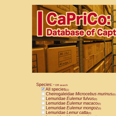
Species:
* OR search
All species
(1)
Cheirogaleidae
Microcebus murinus
(0)
Lemuridae
Eulemur fulvus
(0)
Lemuridae
Eulemur macaco
(0)
Lemuridae
Eulemur mongoz
(0)
Lemuridae
Lemur catta
(0)