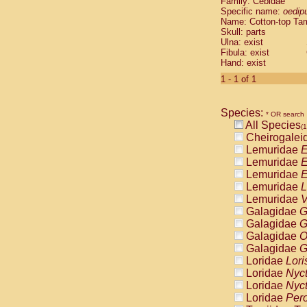
Family: Cebidae
Cebidae
Sa
Specific name:
oedip
Cebidae
Sa
Name: Cotton-top Ta
Cebidae
Sag
Skull: parts
Cebidae
Sa
Ulna: exist
Fibula: exist
Cebidae
Sag
Hand: exist
Cebidae
Sa
Cebidae
Aot
1 - 1 of 1
Cebidae
Ceb
Cebidae
Ceb
Species:
Cebidae
Ce
* OR search
All Species
Cebidae
Ceb
(1
Cheirogalei
Cebidae
Ce
Lemuridae
E
Cebidae
Sai
Lemuridae
E
Cebidae
Sai
Lemuridae
E
Atelidae
Alo
Lemuridae
L
Atelidae
Alo
Lemuridae
V
Atelidae
Alo
Galagidae
G
Atelidae
Alo
Galagidae
G
Atelidae
Ate
Galagidae
O
Atelidae
Ate
Galagidae
G
Atelidae
Ate
Loridae
Lori
Atelidae
Ate
Loridae
Nyc
Atelidae
Lag
Loridae
Nyc
Atelidae
Lag
Loridae
Pero
Pitheciidae