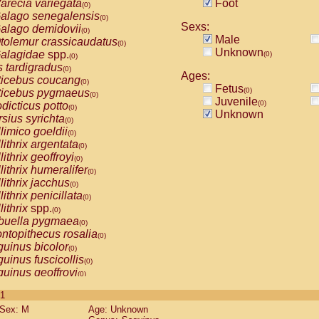
arecia variegata
Foot
(0)
alago senegalensis
(0)
Sexs:
alago demidovii
(0)
Male
tolemur crassicaudatus
(0)
Unknown
alagidae
spp.
(0)
(0)
s tardigradus
(0)
Ages:
ticebus coucang
(0)
Fetus
(0)
ticebus pygmaeus
(0)
Juvenile
(0)
dicticus potto
(0)
Unknown
rsius syrichta
(0)
limico goeldii
(0)
lithrix argentata
(0)
lithrix geoffroyi
(0)
lithrix humeralifer
(0)
lithrix jacchus
(0)
lithrix penicillata
(0)
lithrix
spp.
(0)
buella pygmaea
(0)
ntopithecus rosalia
(0)
uinus bicolor
(0)
uinus fuscicollis
(0)
uinus geoffroyi
(0)
uinus imperator
(0)
 1
uinus labiatus
(0)
Sex: M
Age: Unknown
guinus leucopus
(0)