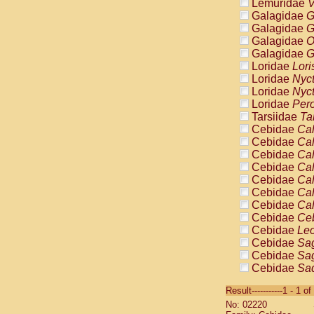
Lemuridae
V
Galagidae
G
Galagidae
G
Galagidae
O
Galagidae
G
Loridae
Lori
Loridae
Nyc
Loridae
Nyc
Loridae
Pero
Tarsiidae
Ta
Cebidae
Cal
Cebidae
Cal
Cebidae
Cal
Cebidae
Cal
Cebidae
Cal
Cebidae
Cal
Cebidae
Cal
Cebidae
Ce
Cebidae
Leo
Cebidae
Sag
Cebidae
Sag
Cebidae
Sag
Cebidae
Sag
Result-----------1 - 1 of
Cebidae
Sag
No: 02220
Cebidae
Sa