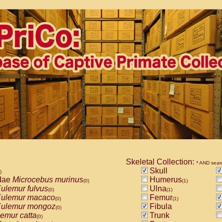
Skeletal Collection:
* AND sear
Skull
)
dae
Microcebus murinus
Humerus
(0)
(1)
ulemur fulvus
Ulna
(0)
(1)
ulemur macaco
Femur
(0)
(1)
ulemur mongoz
Fibula
(0)
emur catta
Trunk
(0)