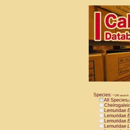
Species:
* OR search
All Species
(1
Cheirogalei
Lemuridae
E
Lemuridae
E
Lemuridae
E
Lemuridae
L