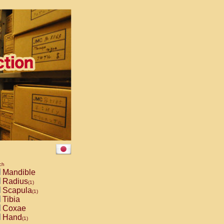
ch
Mandible
Radius
(1)
Scapula
(1)
Tibia
Coxae
Hand
(1)