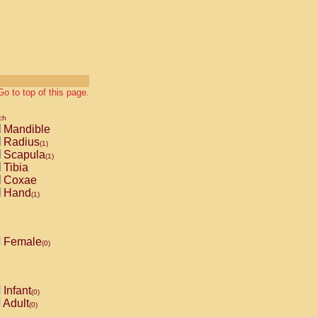
Go to top of this page.
ch
Mandible
Radius
(1)
Scapula
(1)
Tibia
Coxae
Hand
(1)
Female
(0)
Infant
(0)
Adult
(0)