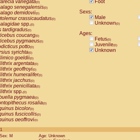
arecia variegata
Foot
(0)
alago senegalensis
(0)
Sexs:
alago demidovii
(0)
Male
tolemur crassicaudatus
(0)
Unknown
alagidae
spp.
(0)
(0)
s tardigradus
(0)
Ages:
ticebus coucang
(0)
Fetus
(0)
ticebus pygmaeus
(0)
Juvenile
(0)
dicticus potto
(0)
Unknown
rsius syrichta
(0)
limico goeldii
(0)
lithrix argentata
(0)
lithrix geoffroyi
(0)
lithrix humeralifer
(0)
lithrix jacchus
(0)
lithrix penicillata
(0)
lithrix
spp.
(0)
buella pygmaea
(0)
ntopithecus rosalia
(0)
uinus bicolor
(0)
uinus fuscicollis
(0)
uinus geoffroyi
(0)
uinus imperator
(0)
 1
uinus labiatus
(0)
Sex: M
Age: Unknown
guinus leucopus
(0)