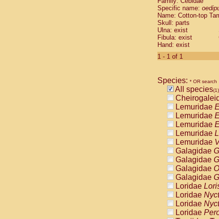
Family: Cebidae
Cebidae
Sa
Specific name:
oedip
Cebidae
Sa
Name: Cotton-top Ta
Cebidae
Sag
Skull: parts
Cebidae
Sa
Ulna: exist
Fibula: exist
Cebidae
Sag
Hand: exist
Cebidae
Sa
Cebidae
Aot
1 - 1 of 1
Cebidae
Ceb
Cebidae
Ceb
Species:
Cebidae
Ce
* OR search
All species
Cebidae
Ceb
(1)
Cheirogalei
Cebidae
Ce
Lemuridae
E
Cebidae
Sai
Lemuridae
E
Cebidae
Sai
Lemuridae
E
Atelidae
Alo
Lemuridae
L
Atelidae
Alo
Lemuridae
V
Atelidae
Alo
Galagidae
G
Atelidae
Alo
Galagidae
G
Atelidae
Ate
Galagidae
O
Atelidae
Ate
Galagidae
G
Atelidae
Ate
Loridae
Lori
Atelidae
Ate
Loridae
Nyc
Atelidae
Lag
Loridae
Nyc
Atelidae
Lag
Loridae
Pero
Pitheciidae