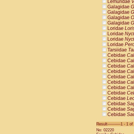
Lemuridae
V
Galagidae
G
Galagidae
G
Galagidae
O
Galagidae
G
Loridae
Lori
Loridae
Nyc
Loridae
Nyc
Loridae
Pero
Tarsiidae
Ta
Cebidae
Cal
Cebidae
Cal
Cebidae
Cal
Cebidae
Cal
Cebidae
Cal
Cebidae
Cal
Cebidae
Cal
Cebidae
Ce
Cebidae
Leo
Cebidae
Sag
Cebidae
Sag
Cebidae
Sag
Cebidae
Sag
Result-----------1 - 1 of
Cebidae
Sag
No: 02220
Cebidae
Sa