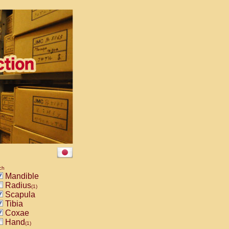
ch
Mandible
Radius
(1)
Scapula
Tibia
Coxae
Hand
(1)