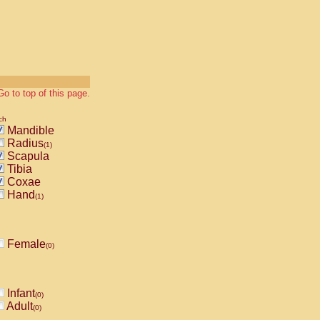
Go to top of this page.
ch
Mandible
Radius
(1)
Scapula
Tibia
Coxae
Hand
(1)
Female
(0)
Infant
(0)
Adult
(0)