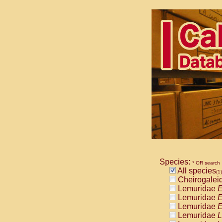
Species:
* OR search
All species
(1)
Cheirogalei
Lemuridae
E
Lemuridae
E
Lemuridae
E
Lemuridae
L