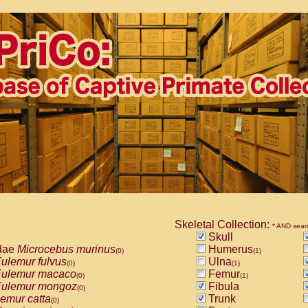
Skeletal Collection:
* AND sear
Skull
dae
Microcebus murinus
Humerus
(0)
(1)
ulemur fulvus
Ulna
(0)
(1)
ulemur macaco
Femur
(0)
(1)
ulemur mongoz
Fibula
(0)
emur catta
Trunk
(0)