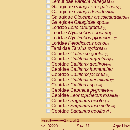
Lemuridae
Varecia variegata
(0)
Galagidae
Galago senegalensis
(0)
Galagidae
Galago demidovii
(0)
Galagidae
Otolemur crassicaudatus
(0)
Galagidae
Galagidae
spp.
(0)
Loridae
Loris tardigradus
(0)
Loridae
Nycticebus coucang
(0)
Loridae
Nycticebus pygmaeus
(0)
Loridae
Perodicticus potto
(0)
Tarsiidae
Tarsius syrichta
(0)
Cebidae
Callimico goeldii
(0)
Cebidae
Callithrix argentata
(0)
Cebidae
Callithrix geoffroyi
(0)
Cebidae
Callithrix humeralifer
(0)
Cebidae
Callithrix jacchus
(0)
Cebidae
Callithrix penicillata
(0)
Cebidae
Callithrix
spp.
(0)
Cebidae
Cebuella pygmaea
(0)
Cebidae
Leontopithecus rosalia
(0)
Cebidae
Saguinus bicolor
(0)
Cebidae
Saguinus fuscicollis
(0)
Cebidae
Saguinus geoffroyi
(0)
Cebidae
Saguinus imperator
(0)
Result-----------1 - 1 of 1
Cebidae
Saguinus labiatus
(0)
No: 02220
Sex: M
Age: Unk
Cebidae
Saguinus leucopus
(0)