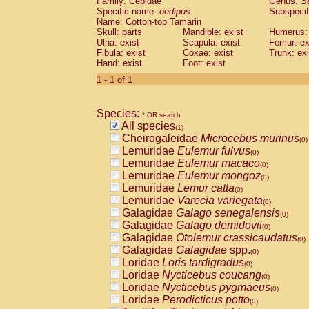
Family: Cebidae
Genus:
S
Cebidae
Saguinus midas
(0)
Specific name:
oedipus
Subspecif
Cebidae
Saguinus mystax
(0)
Name: Cotton-top Tamarin
Cebidae
Saguinus nigricollis
Skull: parts
Mandible: exist
(0)
Humerus: 
Cebidae
Saguinus oedipus
Ulna: exist
Scapula: exist
Femur: ex
(1)
Fibula: exist
Coxae: exist
Trunk: exi
Cebidae
Saguinus weddelli
(0)
Hand: exist
Foot: exist
Cebidae
Saguinus
spp.
(0)
Cebidae
Aotus trivirgatus
1 - 1 of 1
(0)
Cebidae
Cebus albifrons
(0)
Cebidae
Cebus apella
(0)
Species:
Cebidae
Cebus capucinus
* OR search
(0)
All species
Cebidae
Cebus nigrivittatus
(1)
(0)
Cheirogaleidae
Microcebus murinus
Cebidae
Cebus
spp.
(0)
(0)
Lemuridae
Eulemur fulvus
Cebidae
Saimiri boliviensis
(0)
(0)
Lemuridae
Eulemur macaco
Cebidae
Saimiri sciureus
(0)
(0)
Lemuridae
Eulemur mongoz
Atelidae
Alouatta caraya
(0)
(0)
Lemuridae
Lemur catta
Atelidae
Alouatta fusca
(0)
(0)
Lemuridae
Varecia variegata
Atelidae
Alouatta seniculus
(0)
(0)
Galagidae
Galago senegalensis
Atelidae
Alouatta
spp.
(0)
(0)
Galagidae
Galago demidovii
Atelidae
Ateles belzebuth
(0)
(0)
Galagidae
Otolemur crassicaudatus
Atelidae
Ateles geoffroyi
(0)
(0)
Galagidae
Galagidae
spp.
Atelidae
Ateles paniscus
(0)
(0)
Loridae
Loris tardigradus
Atelidae
Ateles
spp.
(0)
(0)
Loridae
Nycticebus coucang
Atelidae
Lagothrix lagothricha
(0)
(0)
Loridae
Nycticebus pygmaeus
Atelidae
Lagothrix lagothricha cana
(0)
(0)
Loridae
Perodicticus potto
Pitheciidae
Cacajao calvus rubicundu
(0)