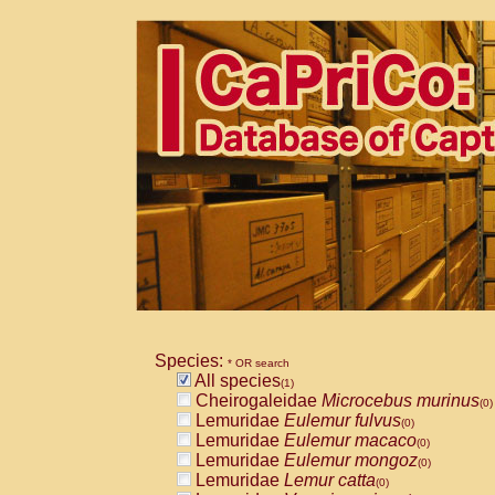
Species:
* OR search
All species
(1)
Cheirogaleidae
Microcebus murinus
(0)
Lemuridae
Eulemur fulvus
(0)
Lemuridae
Eulemur macaco
(0)
Lemuridae
Eulemur mongoz
(0)
Lemuridae
Lemur catta
(0)