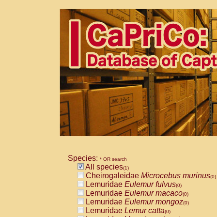
Species:
* OR search
All species
(1)
Cheirogaleidae
Microcebus murinus
(0)
Lemuridae
Eulemur fulvus
(0)
Lemuridae
Eulemur macaco
(0)
Lemuridae
Eulemur mongoz
(0)
Lemuridae
Lemur catta
(0)