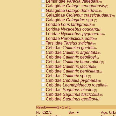
Lemuridae
Varecia variegata
(0)
Galagidae
Galago senegalensis
(0)
Galagidae
Galago demidovii
(0)
Galagidae
Otolemur crassicaudatus
(0)
Galagidae
Galagidae
spp.
(0)
Loridae
Loris tardigradus
(0)
Loridae
Nycticebus coucang
(0)
Loridae
Nycticebus pygmaeus
(0)
Loridae
Perodicticus potto
(0)
Tarsiidae
Tarsius syrichta
(0)
Cebidae
Callimico goeldii
(0)
Cebidae
Callithrix argentata
(0)
Cebidae
Callithrix geoffroyi
(0)
Cebidae
Callithrix humeralifer
(0)
Cebidae
Callithrix jacchus
(0)
Cebidae
Callithrix penicillata
(0)
Cebidae
Callithrix
spp.
(0)
Cebidae
Cebuella pygmaea
(0)
Cebidae
Leontopithecus rosalia
(0)
Cebidae
Saguinus bicolor
(0)
Cebidae
Saguinus fuscicollis
(0)
Cebidae
Saguinus geoffroyi
(0)
Cebidae
Saguinus imperator
(0)
Result-----------1 - 1 of 1
Cebidae
Saguinus labiatus
(0)
No: 02272
Sex: F
Age: Unk
Cebidae
Saguinus leucopus
(0)