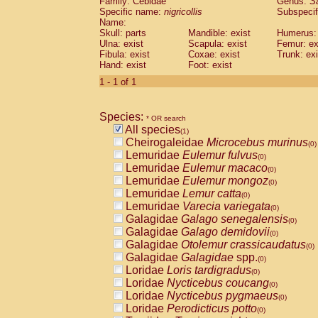
Family: Cebidae
Genus:
S
Cebidae
Saguinus midas
(0)
Specific name:
nigricollis
Subspecif
Cebidae
Saguinus mystax
(0)
Name:
Cebidae
Saguinus nigricollis
Skull: parts
Mandible: exist
(1)
Humerus: 
Cebidae
Saguinus oedipus
Ulna: exist
Scapula: exist
Femur: ex
(0)
Fibula: exist
Coxae: exist
Trunk: exi
Cebidae
Saguinus weddelli
(0)
Hand: exist
Foot: exist
Cebidae
Saguinus
spp.
(0)
Cebidae
Aotus trivirgatus
1 - 1 of 1
(0)
Cebidae
Cebus albifrons
(0)
Cebidae
Cebus apella
(0)
Species:
Cebidae
Cebus capucinus
* OR search
(0)
All species
Cebidae
Cebus nigrivittatus
(1)
(0)
Cheirogaleidae
Microcebus murinus
Cebidae
Cebus
spp.
(0)
(0)
Lemuridae
Eulemur fulvus
Cebidae
Saimiri boliviensis
(0)
(0)
Lemuridae
Eulemur macaco
Cebidae
Saimiri sciureus
(0)
(0)
Lemuridae
Eulemur mongoz
Atelidae
Alouatta caraya
(0)
(0)
Lemuridae
Lemur catta
Atelidae
Alouatta fusca
(0)
(0)
Lemuridae
Varecia variegata
Atelidae
Alouatta seniculus
(0)
(0)
Galagidae
Galago senegalensis
Atelidae
Alouatta
spp.
(0)
(0)
Galagidae
Galago demidovii
Atelidae
Ateles belzebuth
(0)
(0)
Galagidae
Otolemur crassicaudatus
Atelidae
Ateles geoffroyi
(0)
(0)
Galagidae
Galagidae
spp.
Atelidae
Ateles paniscus
(0)
(0)
Loridae
Loris tardigradus
Atelidae
Ateles
spp.
(0)
(0)
Loridae
Nycticebus coucang
Atelidae
Lagothrix lagothricha
(0)
(0)
Loridae
Nycticebus pygmaeus
Atelidae
Lagothrix lagothricha cana
(0)
(0)
Loridae
Perodicticus potto
Pitheciidae
Cacajao calvus rubicundu
(0)