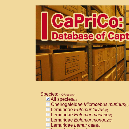
Species:
* OR search
All species
(1)
Cheirogaleidae
Microcebus murinus
(0)
Lemuridae
Eulemur fulvus
(0)
Lemuridae
Eulemur macaco
(0)
Lemuridae
Eulemur mongoz
(0)
Lemuridae
Lemur catta
(0)