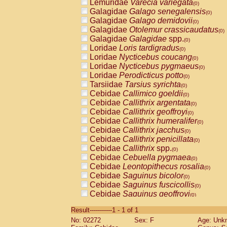
Lemuridae
Varecia variegata
(0)
Galagidae
Galago senegalensis
(0)
Galagidae
Galago demidovii
(0)
Galagidae
Otolemur crassicaudatus
(0)
Galagidae
Galagidae
spp.
(0)
Loridae
Loris tardigradus
(0)
Loridae
Nycticebus coucang
(0)
Loridae
Nycticebus pygmaeus
(0)
Loridae
Perodicticus potto
(0)
Tarsiidae
Tarsius syrichta
(0)
Cebidae
Callimico goeldii
(0)
Cebidae
Callithrix argentata
(0)
Cebidae
Callithrix geoffroyi
(0)
Cebidae
Callithrix humeralifer
(0)
Cebidae
Callithrix jacchus
(0)
Cebidae
Callithrix penicillata
(0)
Cebidae
Callithrix
spp.
(0)
Cebidae
Cebuella pygmaea
(0)
Cebidae
Leontopithecus rosalia
(0)
Cebidae
Saguinus bicolor
(0)
Cebidae
Saguinus fuscicollis
(0)
Cebidae
Saguinus geoffroyi
(0)
Cebidae
Saguinus imperator
(0)
Result-----------1 - 1 of 1
Cebidae
Saguinus labiatus
(0)
No: 02272
Sex: F
Age: Unk
Cebidae
Saguinus leucopus
(0)