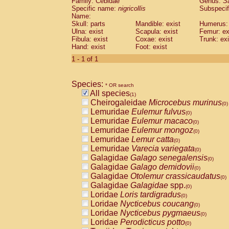
Family: Cebidae
Genus:
S
Cebidae
Saguinus midas
(0)
Specific name:
nigricollis
Subspecif
Cebidae
Saguinus mystax
(0)
Name:
Cebidae
Saguinus nigricollis
Skull: parts
Mandible: exist
(1)
Humerus: 
Cebidae
Saguinus oedipus
Ulna: exist
Scapula: exist
Femur: ex
(0)
Fibula: exist
Coxae: exist
Trunk: exi
Cebidae
Saguinus weddelli
(0)
Hand: exist
Foot: exist
Cebidae
Saguinus
spp.
(0)
Cebidae
Aotus trivirgatus
1 - 1 of 1
(0)
Cebidae
Cebus albifrons
(0)
Cebidae
Cebus apella
(0)
Species:
Cebidae
Cebus capucinus
* OR search
(0)
All species
Cebidae
Cebus nigrivittatus
(1)
(0)
Cheirogaleidae
Microcebus murinus
Cebidae
Cebus
spp.
(0)
(0)
Lemuridae
Eulemur fulvus
Cebidae
Saimiri boliviensis
(0)
(0)
Lemuridae
Eulemur macaco
Cebidae
Saimiri sciureus
(0)
(0)
Lemuridae
Eulemur mongoz
Atelidae
Alouatta caraya
(0)
(0)
Lemuridae
Lemur catta
Atelidae
Alouatta fusca
(0)
(0)
Lemuridae
Varecia variegata
Atelidae
Alouatta seniculus
(0)
(0)
Galagidae
Galago senegalensis
Atelidae
Alouatta
spp.
(0)
(0)
Galagidae
Galago demidovii
Atelidae
Ateles belzebuth
(0)
(0)
Galagidae
Otolemur crassicaudatus
Atelidae
Ateles geoffroyi
(0)
(0)
Galagidae
Galagidae
spp.
Atelidae
Ateles paniscus
(0)
(0)
Loridae
Loris tardigradus
Atelidae
Ateles
spp.
(0)
(0)
Loridae
Nycticebus coucang
Atelidae
Lagothrix lagothricha
(0)
(0)
Loridae
Nycticebus pygmaeus
Atelidae
Lagothrix lagothricha cana
(0)
(0)
Loridae
Perodicticus potto
Pitheciidae
Cacajao calvus rubicundu
(0)