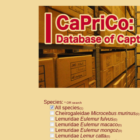
Species:
* OR search
All species
(1)
Cheirogaleidae
Microcebus murinus
(0)
Lemuridae
Eulemur fulvus
(0)
Lemuridae
Eulemur macaco
(0)
Lemuridae
Eulemur mongoz
(0)
Lemuridae
Lemur catta
(0)