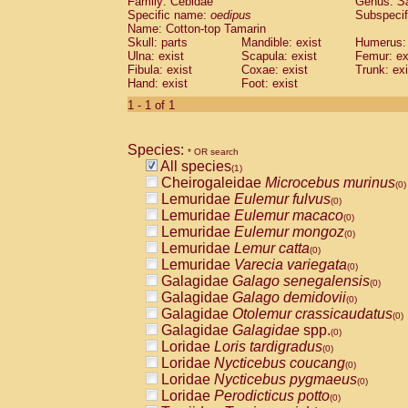
Family: Cebidae
Genus:
S
Cebidae
Saguinus midas
(0)
Specific name:
oedipus
Subspecif
Cebidae
Saguinus mystax
(0)
Name: Cotton-top Tamarin
Cebidae
Saguinus nigricollis
Skull: parts
Mandible: exist
(0)
Humerus: 
Cebidae
Saguinus oedipus
Ulna: exist
Scapula: exist
Femur: ex
(1)
Fibula: exist
Coxae: exist
Trunk: exi
Cebidae
Saguinus weddelli
(0)
Hand: exist
Foot: exist
Cebidae
Saguinus
spp.
(0)
Cebidae
Aotus trivirgatus
1 - 1 of 1
(0)
Cebidae
Cebus albifrons
(0)
Cebidae
Cebus apella
(0)
Species:
Cebidae
Cebus capucinus
* OR search
(0)
All species
Cebidae
Cebus nigrivittatus
(1)
(0)
Cheirogaleidae
Microcebus murinus
Cebidae
Cebus
spp.
(0)
(0)
Lemuridae
Eulemur fulvus
Cebidae
Saimiri boliviensis
(0)
(0)
Lemuridae
Eulemur macaco
Cebidae
Saimiri sciureus
(0)
(0)
Lemuridae
Eulemur mongoz
Atelidae
Alouatta caraya
(0)
(0)
Lemuridae
Lemur catta
Atelidae
Alouatta fusca
(0)
(0)
Lemuridae
Varecia variegata
Atelidae
Alouatta seniculus
(0)
(0)
Galagidae
Galago senegalensis
Atelidae
Alouatta
spp.
(0)
(0)
Galagidae
Galago demidovii
Atelidae
Ateles belzebuth
(0)
(0)
Galagidae
Otolemur crassicaudatus
Atelidae
Ateles geoffroyi
(0)
(0)
Galagidae
Galagidae
spp.
Atelidae
Ateles paniscus
(0)
(0)
Loridae
Loris tardigradus
Atelidae
Ateles
spp.
(0)
(0)
Loridae
Nycticebus coucang
Atelidae
Lagothrix lagothricha
(0)
(0)
Loridae
Nycticebus pygmaeus
Atelidae
Lagothrix lagothricha cana
(0)
(0)
Loridae
Perodicticus potto
Pitheciidae
Cacajao calvus rubicundu
(0)