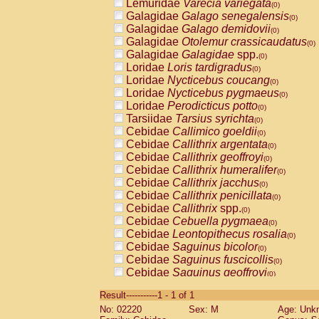
Lemuridae
Varecia variegata
(0)
Galagidae
Galago senegalensis
(0)
Galagidae
Galago demidovii
(0)
Galagidae
Otolemur crassicaudatus
(0)
Galagidae
Galagidae
spp.
(0)
Loridae
Loris tardigradus
(0)
Loridae
Nycticebus coucang
(0)
Loridae
Nycticebus pygmaeus
(0)
Loridae
Perodicticus potto
(0)
Tarsiidae
Tarsius syrichta
(0)
Cebidae
Callimico goeldii
(0)
Cebidae
Callithrix argentata
(0)
Cebidae
Callithrix geoffroyi
(0)
Cebidae
Callithrix humeralifer
(0)
Cebidae
Callithrix jacchus
(0)
Cebidae
Callithrix penicillata
(0)
Cebidae
Callithrix
spp.
(0)
Cebidae
Cebuella pygmaea
(0)
Cebidae
Leontopithecus rosalia
(0)
Cebidae
Saguinus bicolor
(0)
Cebidae
Saguinus fuscicollis
(0)
Cebidae
Saguinus geoffroyi
(0)
Cebidae
Saguinus imperator
(0)
Result-----------1 - 1 of 1
Cebidae
Saguinus labiatus
(0)
No: 02220
Sex: M
Age: Unk
Cebidae
Saguinus leucopus
(0)