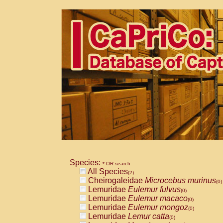
Species:
* OR search
All Species
(2)
Cheirogaleidae
Microcebus murinus
(0)
Lemuridae
Eulemur fulvus
(0)
Lemuridae
Eulemur macaco
(0)
Lemuridae
Eulemur mongoz
(0)
Lemuridae
Lemur catta
(0)