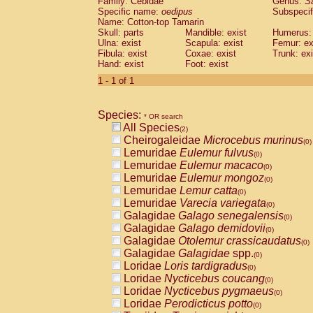
Family: Cebidae
Genus:
S
Cebidae
Saguinus midas
(0)
Specific name:
oedipus
Subspecif
Cebidae
Saguinus mystax
(0)
Name: Cotton-top Tamarin
Cebidae
Saguinus nigricollis
Skull: parts
Mandible: exist
(1)
Humerus: 
Cebidae
Saguinus oedipus
Ulna: exist
Scapula: exist
Femur: ex
(1)
Fibula: exist
Coxae: exist
Trunk: exi
Cebidae
Saguinus weddelli
(0)
Hand: exist
Foot: exist
Cebidae
Saguinus
spp.
(0)
Cebidae
Aotus trivirgatus
1 - 1 of 1
(0)
Cebidae
Cebus albifrons
(0)
Cebidae
Cebus apella
(0)
Species:
Cebidae
Cebus capucinus
* OR search
(0)
All Species
Cebidae
Cebus nigrivittatus
(2)
(0)
Cheirogaleidae
Microcebus murinus
Cebidae
Cebus
spp.
(0)
(0)
Lemuridae
Eulemur fulvus
Cebidae
Saimiri boliviensis
(0)
(0)
Lemuridae
Eulemur macaco
Cebidae
Saimiri sciureus
(0)
(0)
Lemuridae
Eulemur mongoz
Atelidae
Alouatta caraya
(0)
(0)
Lemuridae
Lemur catta
Atelidae
Alouatta fusca
(0)
(0)
Lemuridae
Varecia variegata
Atelidae
Alouatta seniculus
(0)
(0)
Galagidae
Galago senegalensis
Atelidae
Alouatta
spp.
(0)
(0)
Galagidae
Galago demidovii
Atelidae
Ateles belzebuth
(0)
(0)
Galagidae
Otolemur crassicaudatus
Atelidae
Ateles geoffroyi
(0)
(0)
Galagidae
Galagidae
spp.
Atelidae
Ateles paniscus
(0)
(0)
Loridae
Loris tardigradus
Atelidae
Ateles
spp.
(0)
(0)
Loridae
Nycticebus coucang
Atelidae
Lagothrix lagothricha
(0)
(0)
Loridae
Nycticebus pygmaeus
Atelidae
Lagothrix lagothricha cana
(0)
(0)
Loridae
Perodicticus potto
Pitheciidae
Cacajao calvus rubicundu
(0)