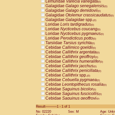
Lemuridae
Varecia variegata
(0)
Galagidae
Galago senegalensis
(0)
Galagidae
Galago demidovii
(0)
Galagidae
Otolemur crassicaudatus
(0)
Galagidae
Galagidae
spp.
(0)
Loridae
Loris tardigradus
(0)
Loridae
Nycticebus coucang
(0)
Loridae
Nycticebus pygmaeus
(0)
Loridae
Perodicticus potto
(0)
Tarsiidae
Tarsius syrichta
(0)
Cebidae
Callimico goeldii
(0)
Cebidae
Callithrix argentata
(0)
Cebidae
Callithrix geoffroyi
(0)
Cebidae
Callithrix humeralifer
(0)
Cebidae
Callithrix jacchus
(0)
Cebidae
Callithrix penicillata
(0)
Cebidae
Callithrix
spp.
(0)
Cebidae
Cebuella pygmaea
(0)
Cebidae
Leontopithecus rosalia
(0)
Cebidae
Saguinus bicolor
(0)
Cebidae
Saguinus fuscicollis
(0)
Cebidae
Saguinus geoffroyi
(0)
Cebidae
Saguinus imperator
(0)
Result-----------1 - 1 of 1
Cebidae
Saguinus labiatus
(0)
No: 02220
Sex: M
Age: Unk
Cebidae
Saguinus leucopus
(0)