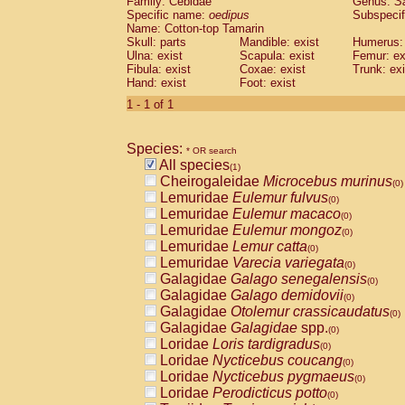
Family: Cebidae
Genus:
S
Cebidae
Saguinus midas
(0)
Specific name:
oedipus
Subspecif
Cebidae
Saguinus mystax
(0)
Name: Cotton-top Tamarin
Cebidae
Saguinus nigricollis
Skull: parts
Mandible: exist
(0)
Humerus: 
Cebidae
Saguinus oedipus
Ulna: exist
Scapula: exist
Femur: ex
(1)
Fibula: exist
Coxae: exist
Trunk: exi
Cebidae
Saguinus weddelli
(0)
Hand: exist
Foot: exist
Cebidae
Saguinus
spp.
(0)
Cebidae
Aotus trivirgatus
1 - 1 of 1
(0)
Cebidae
Cebus albifrons
(0)
Cebidae
Cebus apella
(0)
Species:
Cebidae
Cebus capucinus
* OR search
(0)
All species
Cebidae
Cebus nigrivittatus
(1)
(0)
Cheirogaleidae
Microcebus murinus
Cebidae
Cebus
spp.
(0)
(0)
Lemuridae
Eulemur fulvus
Cebidae
Saimiri boliviensis
(0)
(0)
Lemuridae
Eulemur macaco
Cebidae
Saimiri sciureus
(0)
(0)
Lemuridae
Eulemur mongoz
Atelidae
Alouatta caraya
(0)
(0)
Lemuridae
Lemur catta
Atelidae
Alouatta fusca
(0)
(0)
Lemuridae
Varecia variegata
Atelidae
Alouatta seniculus
(0)
(0)
Galagidae
Galago senegalensis
Atelidae
Alouatta
spp.
(0)
(0)
Galagidae
Galago demidovii
Atelidae
Ateles belzebuth
(0)
(0)
Galagidae
Otolemur crassicaudatus
Atelidae
Ateles geoffroyi
(0)
(0)
Galagidae
Galagidae
spp.
Atelidae
Ateles paniscus
(0)
(0)
Loridae
Loris tardigradus
Atelidae
Ateles
spp.
(0)
(0)
Loridae
Nycticebus coucang
Atelidae
Lagothrix lagothricha
(0)
(0)
Loridae
Nycticebus pygmaeus
Atelidae
Lagothrix lagothricha cana
(0)
(0)
Loridae
Perodicticus potto
Pitheciidae
Cacajao calvus rubicundu
(0)