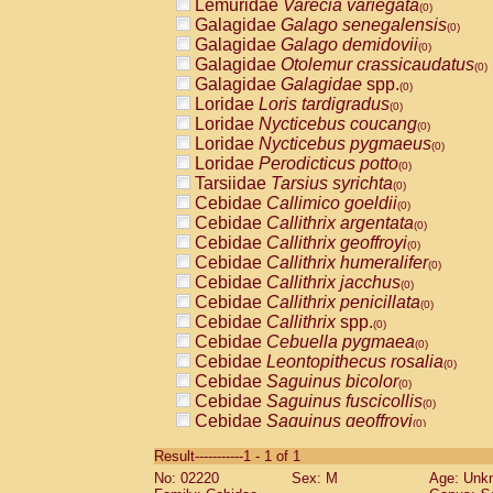
Lemuridae
Varecia variegata
(0)
Galagidae
Galago senegalensis
(0)
Galagidae
Galago demidovii
(0)
Galagidae
Otolemur crassicaudatus
(0)
Galagidae
Galagidae
spp.
(0)
Loridae
Loris tardigradus
(0)
Loridae
Nycticebus coucang
(0)
Loridae
Nycticebus pygmaeus
(0)
Loridae
Perodicticus potto
(0)
Tarsiidae
Tarsius syrichta
(0)
Cebidae
Callimico goeldii
(0)
Cebidae
Callithrix argentata
(0)
Cebidae
Callithrix geoffroyi
(0)
Cebidae
Callithrix humeralifer
(0)
Cebidae
Callithrix jacchus
(0)
Cebidae
Callithrix penicillata
(0)
Cebidae
Callithrix
spp.
(0)
Cebidae
Cebuella pygmaea
(0)
Cebidae
Leontopithecus rosalia
(0)
Cebidae
Saguinus bicolor
(0)
Cebidae
Saguinus fuscicollis
(0)
Cebidae
Saguinus geoffroyi
(0)
Cebidae
Saguinus imperator
(0)
Result-----------1 - 1 of 1
Cebidae
Saguinus labiatus
(0)
No: 02220
Sex: M
Age: Unk
Cebidae
Saguinus leucopus
(0)