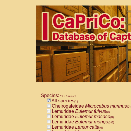
Species:
* OR search
All species
(1)
Cheirogaleidae
Microcebus murinus
(0)
Lemuridae
Eulemur fulvus
(0)
Lemuridae
Eulemur macaco
(0)
Lemuridae
Eulemur mongoz
(0)
Lemuridae
Lemur catta
(0)