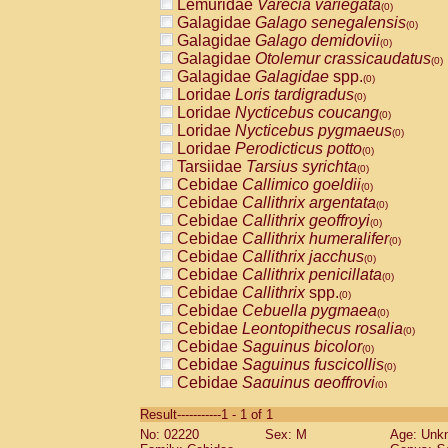
Lemuridae
Varecia variegata
(0)
Galagidae
Galago senegalensis
(0)
Galagidae
Galago demidovii
(0)
Galagidae
Otolemur crassicaudatus
(0)
Galagidae
Galagidae
spp.
(0)
Loridae
Loris tardigradus
(0)
Loridae
Nycticebus coucang
(0)
Loridae
Nycticebus pygmaeus
(0)
Loridae
Perodicticus potto
(0)
Tarsiidae
Tarsius syrichta
(0)
Cebidae
Callimico goeldii
(0)
Cebidae
Callithrix argentata
(0)
Cebidae
Callithrix geoffroyi
(0)
Cebidae
Callithrix humeralifer
(0)
Cebidae
Callithrix jacchus
(0)
Cebidae
Callithrix penicillata
(0)
Cebidae
Callithrix
spp.
(0)
Cebidae
Cebuella pygmaea
(0)
Cebidae
Leontopithecus rosalia
(0)
Cebidae
Saguinus bicolor
(0)
Cebidae
Saguinus fuscicollis
(0)
Cebidae
Saguinus geoffroyi
(0)
Cebidae
Saguinus imperator
(0)
Result-----------1 - 1 of 1
Cebidae
Saguinus labiatus
(0)
No: 02220
Sex: M
Age: Unk
Cebidae
Saguinus leucopus
(0)