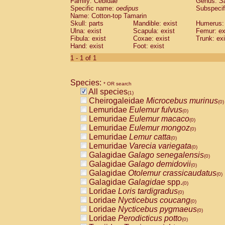
Family: Cebidae
Genus:
S
Cebidae
Saguinus midas
(0)
Specific name:
oedipus
Subspecif
Cebidae
Saguinus mystax
(0)
Name: Cotton-top Tamarin
Cebidae
Saguinus nigricollis
Skull: parts
Mandible: exist
(0)
Humerus: 
Cebidae
Saguinus oedipus
Ulna: exist
Scapula: exist
Femur: ex
(1)
Fibula: exist
Coxae: exist
Trunk: exi
Cebidae
Saguinus weddelli
(0)
Hand: exist
Foot: exist
Cebidae
Saguinus
spp.
(0)
Cebidae
Aotus trivirgatus
1 - 1 of 1
(0)
Cebidae
Cebus albifrons
(0)
Cebidae
Cebus apella
(0)
Species:
Cebidae
Cebus capucinus
* OR search
(0)
All species
Cebidae
Cebus nigrivittatus
(1)
(0)
Cheirogaleidae
Microcebus murinus
Cebidae
Cebus
spp.
(0)
(0)
Lemuridae
Eulemur fulvus
Cebidae
Saimiri boliviensis
(0)
(0)
Lemuridae
Eulemur macaco
Cebidae
Saimiri sciureus
(0)
(0)
Lemuridae
Eulemur mongoz
Atelidae
Alouatta caraya
(0)
(0)
Lemuridae
Lemur catta
Atelidae
Alouatta fusca
(0)
(0)
Lemuridae
Varecia variegata
Atelidae
Alouatta seniculus
(0)
(0)
Galagidae
Galago senegalensis
Atelidae
Alouatta
spp.
(0)
(0)
Galagidae
Galago demidovii
Atelidae
Ateles belzebuth
(0)
(0)
Galagidae
Otolemur crassicaudatus
Atelidae
Ateles geoffroyi
(0)
(0)
Galagidae
Galagidae
spp.
Atelidae
Ateles paniscus
(0)
(0)
Loridae
Loris tardigradus
Atelidae
Ateles
spp.
(0)
(0)
Loridae
Nycticebus coucang
Atelidae
Lagothrix lagothricha
(0)
(0)
Loridae
Nycticebus pygmaeus
Atelidae
Lagothrix lagothricha cana
(0)
(0)
Loridae
Perodicticus potto
Pitheciidae
Cacajao calvus rubicundu
(0)