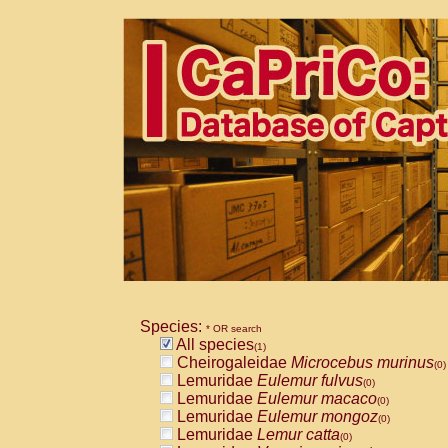
Species:
* OR search
All species
(1)
Cheirogaleidae
Microcebus murinus
(0)
Lemuridae
Eulemur fulvus
(0)
Lemuridae
Eulemur macaco
(0)
Lemuridae
Eulemur mongoz
(0)
Lemuridae
Lemur catta
(0)