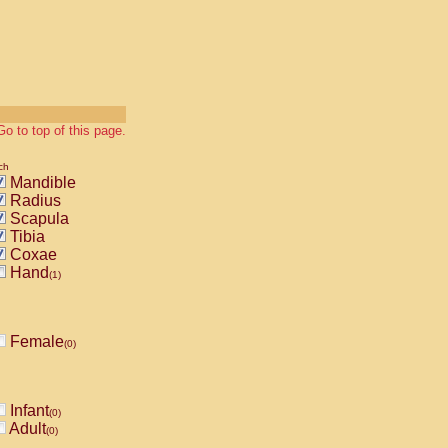
Go to top of this page.
ch
Mandible
Radius
Scapula
Tibia
Coxae
Hand
(1)
Female
(0)
Infant
(0)
Adult
(0)