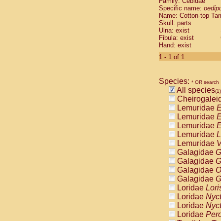
Family: Cebidae
Cebidae
Sa
Specific name:
oedip
Cebidae
Sa
Name: Cotton-top Ta
Cebidae
Sag
Skull: parts
Cebidae
Sa
Ulna: exist
Fibula: exist
Cebidae
Sag
Hand: exist
Cebidae
Sa
Cebidae
Aot
1 - 1 of 1
Cebidae
Ceb
Cebidae
Ceb
Species:
Cebidae
Ce
* OR search
All species
Cebidae
Ceb
(1)
Cheirogalei
Cebidae
Ce
Lemuridae
E
Cebidae
Sai
Lemuridae
E
Cebidae
Sai
Lemuridae
E
Atelidae
Alo
Lemuridae
L
Atelidae
Alo
Lemuridae
V
Atelidae
Alo
Galagidae
G
Atelidae
Alo
Galagidae
G
Atelidae
Ate
Galagidae
O
Atelidae
Ate
Galagidae
G
Atelidae
Ate
Loridae
Lori
Atelidae
Ate
Loridae
Nyc
Atelidae
Lag
Loridae
Nyc
Atelidae
Lag
Loridae
Pero
Pitheciidae