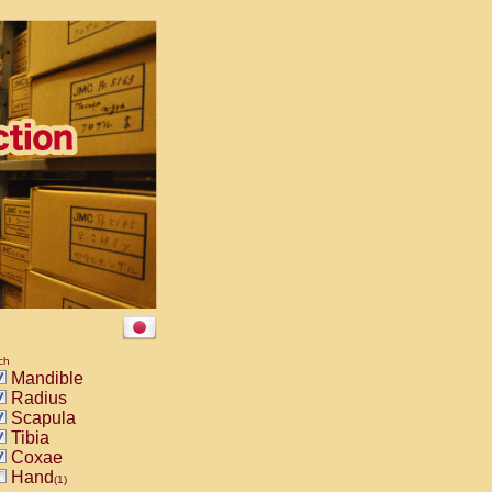
ch
Mandible
Radius
Scapula
Tibia
Coxae
Hand
(1)