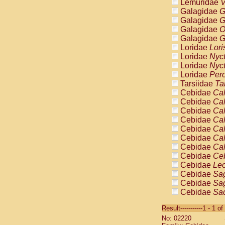
Lemuridae
V
Galagidae
G
Galagidae
G
Galagidae
O
Galagidae
G
Loridae
Lori
Loridae
Nyc
Loridae
Nyc
Loridae
Pero
Tarsiidae
Ta
Cebidae
Cal
Cebidae
Cal
Cebidae
Cal
Cebidae
Cal
Cebidae
Cal
Cebidae
Cal
Cebidae
Cal
Cebidae
Ce
Cebidae
Leo
Cebidae
Sag
Cebidae
Sag
Cebidae
Sag
Cebidae
Sag
Result-----------1 - 1 of
Cebidae
Sag
No: 02220
Cebidae
Sa