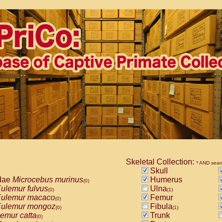
Skeletal Collection:
* AND sear
Skull
dae
Microcebus murinus
Humerus
(0)
ulemur fulvus
Ulna
(0)
(1)
ulemur macaco
Femur
(0)
ulemur mongoz
Fibula
(0)
(1)
emur catta
Trunk
(0)