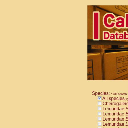
Species:
* OR search
All species
(1)
Cheirogalei
Lemuridae
E
Lemuridae
E
Lemuridae
E
Lemuridae
L