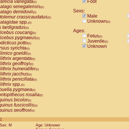
arecia variegata
Foot
(0)
alago senegalensis
(0)
Sexs:
alago demidovii
(0)
Male
tolemur crassicaudatus
(0)
Unknown
alagidae
spp.
(0)
(0)
s tardigradus
(0)
Ages:
ticebus coucang
(0)
Fetus
(0)
ticebus pygmaeus
(0)
Juvenile
(0)
dicticus potto
(0)
Unknown
rsius syrichta
(0)
limico goeldii
(0)
lithrix argentata
(0)
lithrix geoffroyi
(0)
lithrix humeralifer
(0)
lithrix jacchus
(0)
lithrix penicillata
(0)
lithrix
spp.
(0)
buella pygmaea
(0)
ntopithecus rosalia
(0)
uinus bicolor
(0)
uinus fuscicollis
(0)
uinus geoffroyi
(0)
uinus imperator
(0)
 1
uinus labiatus
(0)
Sex: M
Age: Unknown
guinus leucopus
(0)