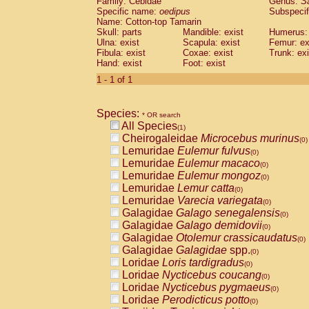
Family: Cebidae
Genus:
S
Cebidae
Saguinus midas
(0)
Specific name:
oedipus
Subspecif
Cebidae
Saguinus mystax
(0)
Name: Cotton-top Tamarin
Cebidae
Saguinus nigricollis
Skull: parts
Mandible: exist
(0)
Humerus: 
Cebidae
Saguinus oedipus
Ulna: exist
Scapula: exist
Femur: ex
(1)
Fibula: exist
Coxae: exist
Trunk: exi
Cebidae
Saguinus weddelli
(0)
Hand: exist
Foot: exist
Cebidae
Saguinus
spp.
(0)
Cebidae
Aotus trivirgatus
1 - 1 of 1
(0)
Cebidae
Cebus albifrons
(0)
Cebidae
Cebus apella
(0)
Species:
Cebidae
Cebus capucinus
* OR search
(0)
All Species
Cebidae
Cebus nigrivittatus
(1)
(0)
Cheirogaleidae
Microcebus murinus
Cebidae
Cebus
spp.
(0)
(0)
Lemuridae
Eulemur fulvus
Cebidae
Saimiri boliviensis
(0)
(0)
Lemuridae
Eulemur macaco
Cebidae
Saimiri sciureus
(0)
(0)
Lemuridae
Eulemur mongoz
Atelidae
Alouatta caraya
(0)
(0)
Lemuridae
Lemur catta
Atelidae
Alouatta fusca
(0)
(0)
Lemuridae
Varecia variegata
Atelidae
Alouatta seniculus
(0)
(0)
Galagidae
Galago senegalensis
Atelidae
Alouatta
spp.
(0)
(0)
Galagidae
Galago demidovii
Atelidae
Ateles belzebuth
(0)
(0)
Galagidae
Otolemur crassicaudatus
Atelidae
Ateles geoffroyi
(0)
(0)
Galagidae
Galagidae
spp.
Atelidae
Ateles paniscus
(0)
(0)
Loridae
Loris tardigradus
Atelidae
Ateles
spp.
(0)
(0)
Loridae
Nycticebus coucang
Atelidae
Lagothrix lagothricha
(0)
(0)
Loridae
Nycticebus pygmaeus
Atelidae
Lagothrix lagothricha cana
(0)
(0)
Loridae
Perodicticus potto
Pitheciidae
Cacajao calvus rubicundu
(0)