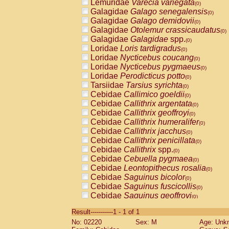
Lemuridae
Varecia variegata
(0)
Galagidae
Galago senegalensis
(0)
Galagidae
Galago demidovii
(0)
Galagidae
Otolemur crassicaudatus
(0)
Galagidae
Galagidae
spp.
(0)
Loridae
Loris tardigradus
(0)
Loridae
Nycticebus coucang
(0)
Loridae
Nycticebus pygmaeus
(0)
Loridae
Perodicticus potto
(0)
Tarsiidae
Tarsius syrichta
(0)
Cebidae
Callimico goeldii
(0)
Cebidae
Callithrix argentata
(0)
Cebidae
Callithrix geoffroyi
(0)
Cebidae
Callithrix humeralifer
(0)
Cebidae
Callithrix jacchus
(0)
Cebidae
Callithrix penicillata
(0)
Cebidae
Callithrix
spp.
(0)
Cebidae
Cebuella pygmaea
(0)
Cebidae
Leontopithecus rosalia
(0)
Cebidae
Saguinus bicolor
(0)
Cebidae
Saguinus fuscicollis
(0)
Cebidae
Saguinus geoffroyi
(0)
Cebidae
Saguinus imperator
(0)
Result-----------1 - 1 of 1
Cebidae
Saguinus labiatus
(0)
No: 02220
Sex: M
Age: Unk
Cebidae
Saguinus leucopus
(0)