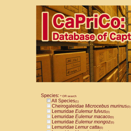
Species:
* OR search
All Species
(1)
Cheirogaleidae
Microcebus murinus
(0)
Lemuridae
Eulemur fulvus
(0)
Lemuridae
Eulemur macaco
(0)
Lemuridae
Eulemur mongoz
(0)
Lemuridae
Lemur catta
(0)