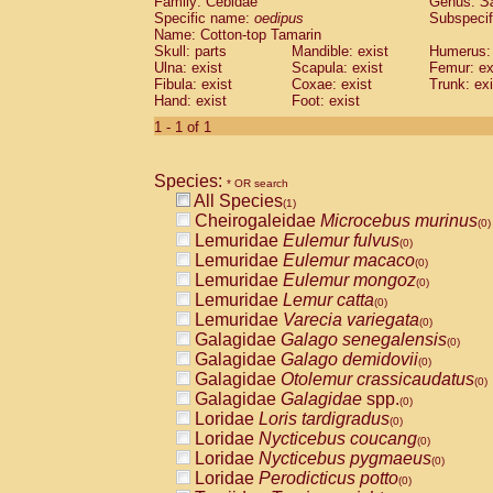
Family: Cebidae
Genus:
S
Cebidae
Saguinus midas
(0)
Specific name:
oedipus
Subspecif
Cebidae
Saguinus mystax
(0)
Name: Cotton-top Tamarin
Cebidae
Saguinus nigricollis
Skull: parts
Mandible: exist
(0)
Humerus: 
Cebidae
Saguinus oedipus
Ulna: exist
Scapula: exist
Femur: ex
(1)
Fibula: exist
Coxae: exist
Trunk: exi
Cebidae
Saguinus weddelli
(0)
Hand: exist
Foot: exist
Cebidae
Saguinus
spp.
(0)
Cebidae
Aotus trivirgatus
1 - 1 of 1
(0)
Cebidae
Cebus albifrons
(0)
Cebidae
Cebus apella
(0)
Species:
Cebidae
Cebus capucinus
* OR search
(0)
All Species
Cebidae
Cebus nigrivittatus
(1)
(0)
Cheirogaleidae
Microcebus murinus
Cebidae
Cebus
spp.
(0)
(0)
Lemuridae
Eulemur fulvus
Cebidae
Saimiri boliviensis
(0)
(0)
Lemuridae
Eulemur macaco
Cebidae
Saimiri sciureus
(0)
(0)
Lemuridae
Eulemur mongoz
Atelidae
Alouatta caraya
(0)
(0)
Lemuridae
Lemur catta
Atelidae
Alouatta fusca
(0)
(0)
Lemuridae
Varecia variegata
Atelidae
Alouatta seniculus
(0)
(0)
Galagidae
Galago senegalensis
Atelidae
Alouatta
spp.
(0)
(0)
Galagidae
Galago demidovii
Atelidae
Ateles belzebuth
(0)
(0)
Galagidae
Otolemur crassicaudatus
Atelidae
Ateles geoffroyi
(0)
(0)
Galagidae
Galagidae
spp.
Atelidae
Ateles paniscus
(0)
(0)
Loridae
Loris tardigradus
Atelidae
Ateles
spp.
(0)
(0)
Loridae
Nycticebus coucang
Atelidae
Lagothrix lagothricha
(0)
(0)
Loridae
Nycticebus pygmaeus
Atelidae
Lagothrix lagothricha cana
(0)
(0)
Loridae
Perodicticus potto
Pitheciidae
Cacajao calvus rubicundu
(0)