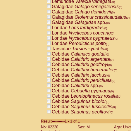
Lemuridae
Varecia variegata
(0)
Galagidae
Galago senegalensis
(0)
Galagidae
Galago demidovii
(0)
Galagidae
Otolemur crassicaudatus
(0)
Galagidae
Galagidae
spp.
(0)
Loridae
Loris tardigradus
(0)
Loridae
Nycticebus coucang
(0)
Loridae
Nycticebus pygmaeus
(0)
Loridae
Perodicticus potto
(0)
Tarsiidae
Tarsius syrichta
(0)
Cebidae
Callimico goeldii
(0)
Cebidae
Callithrix argentata
(0)
Cebidae
Callithrix geoffroyi
(0)
Cebidae
Callithrix humeralifer
(0)
Cebidae
Callithrix jacchus
(0)
Cebidae
Callithrix penicillata
(0)
Cebidae
Callithrix
spp.
(0)
Cebidae
Cebuella pygmaea
(0)
Cebidae
Leontopithecus rosalia
(0)
Cebidae
Saguinus bicolor
(0)
Cebidae
Saguinus fuscicollis
(0)
Cebidae
Saguinus geoffroyi
(0)
Cebidae
Saguinus imperator
(0)
Result-----------1 - 1 of 1
Cebidae
Saguinus labiatus
(0)
No: 02220
Sex: M
Age: Unk
Cebidae
Saguinus leucopus
(0)