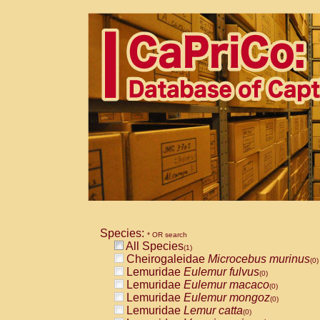
Species:
* OR search
All Species
(1)
Cheirogaleidae
Microcebus murinus
(0)
Lemuridae
Eulemur fulvus
(0)
Lemuridae
Eulemur macaco
(0)
Lemuridae
Eulemur mongoz
(0)
Lemuridae
Lemur catta
(0)