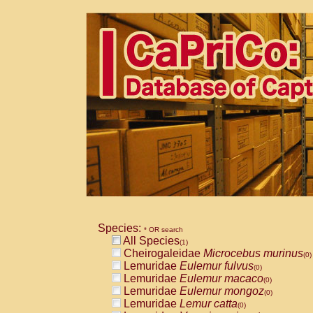
Species:
* OR search
All Species
(1)
Cheirogaleidae
Microcebus murinus
(0)
Lemuridae
Eulemur fulvus
(0)
Lemuridae
Eulemur macaco
(0)
Lemuridae
Eulemur mongoz
(0)
Lemuridae
Lemur catta
(0)