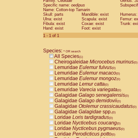
Family: Cebidae
Genus:
S
Cebidae
Saguinus midas
(0)
Specific name:
oedipus
Subspecif
Cebidae
Saguinus mystax
(0)
Name: Cotton-top Tamarin
Cebidae
Saguinus nigricollis
Skull: parts
Mandible: exist
(0)
Humerus: 
Cebidae
Saguinus oedipus
Ulna: exist
Scapula: exist
Femur: ex
(1)
Fibula: exist
Coxae: exist
Trunk: exi
Cebidae
Saguinus weddelli
(0)
Hand: exist
Foot: exist
Cebidae
Saguinus
spp.
(0)
Cebidae
Aotus trivirgatus
1 - 1 of 1
(0)
Cebidae
Cebus albifrons
(0)
Cebidae
Cebus apella
(0)
Species:
Cebidae
Cebus capucinus
* OR search
(0)
All Species
Cebidae
Cebus nigrivittatus
(1)
(0)
Cheirogaleidae
Microcebus murinus
Cebidae
Cebus
spp.
(0)
(0)
Lemuridae
Eulemur fulvus
Cebidae
Saimiri boliviensis
(0)
(0)
Lemuridae
Eulemur macaco
Cebidae
Saimiri sciureus
(0)
(0)
Lemuridae
Eulemur mongoz
Atelidae
Alouatta caraya
(0)
(0)
Lemuridae
Lemur catta
Atelidae
Alouatta fusca
(0)
(0)
Lemuridae
Varecia variegata
Atelidae
Alouatta seniculus
(0)
(0)
Galagidae
Galago senegalensis
Atelidae
Alouatta
spp.
(0)
(0)
Galagidae
Galago demidovii
Atelidae
Ateles belzebuth
(0)
(0)
Galagidae
Otolemur crassicaudatus
Atelidae
Ateles geoffroyi
(0)
(0)
Galagidae
Galagidae
spp.
Atelidae
Ateles paniscus
(0)
(0)
Loridae
Loris tardigradus
Atelidae
Ateles
spp.
(0)
(0)
Loridae
Nycticebus coucang
Atelidae
Lagothrix lagothricha
(0)
(0)
Loridae
Nycticebus pygmaeus
Atelidae
Lagothrix lagothricha cana
(0)
(0)
Loridae
Perodicticus potto
Pitheciidae
Cacajao calvus rubicundu
(0)