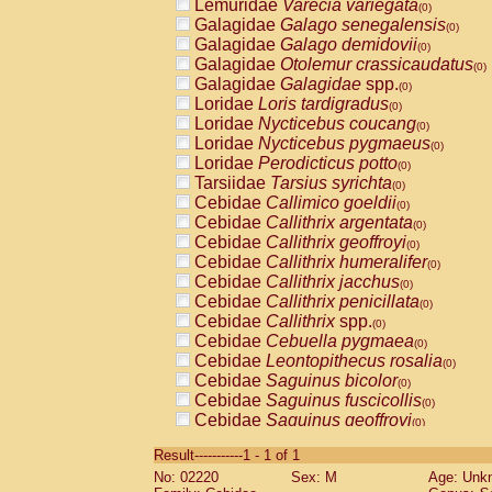
Lemuridae
Varecia variegata
(0)
Galagidae
Galago senegalensis
(0)
Galagidae
Galago demidovii
(0)
Galagidae
Otolemur crassicaudatus
(0)
Galagidae
Galagidae
spp.
(0)
Loridae
Loris tardigradus
(0)
Loridae
Nycticebus coucang
(0)
Loridae
Nycticebus pygmaeus
(0)
Loridae
Perodicticus potto
(0)
Tarsiidae
Tarsius syrichta
(0)
Cebidae
Callimico goeldii
(0)
Cebidae
Callithrix argentata
(0)
Cebidae
Callithrix geoffroyi
(0)
Cebidae
Callithrix humeralifer
(0)
Cebidae
Callithrix jacchus
(0)
Cebidae
Callithrix penicillata
(0)
Cebidae
Callithrix
spp.
(0)
Cebidae
Cebuella pygmaea
(0)
Cebidae
Leontopithecus rosalia
(0)
Cebidae
Saguinus bicolor
(0)
Cebidae
Saguinus fuscicollis
(0)
Cebidae
Saguinus geoffroyi
(0)
Cebidae
Saguinus imperator
(0)
Result-----------1 - 1 of 1
Cebidae
Saguinus labiatus
(0)
No: 02220
Sex: M
Age: Unk
Cebidae
Saguinus leucopus
(0)