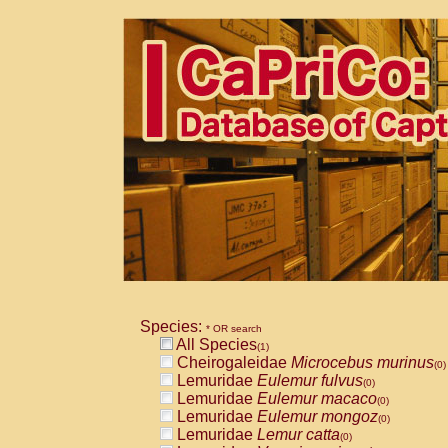
Species:
* OR search
All Species
(1)
Cheirogaleidae
Microcebus murinus
(0)
Lemuridae
Eulemur fulvus
(0)
Lemuridae
Eulemur macaco
(0)
Lemuridae
Eulemur mongoz
(0)
Lemuridae
Lemur catta
(0)