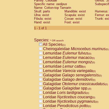
Family: Cebidae
Genus:
S
Cebidae
Saguinus midas
(0)
Specific name:
oedipus
Subspecif
Cebidae
Saguinus mystax
(0)
Name: Cotton-top Tamarin
Cebidae
Saguinus nigricollis
Skull: parts
Mandible: exist
(0)
Humerus: 
Cebidae
Saguinus oedipus
Ulna: exist
Scapula: exist
Femur: ex
(1)
Fibula: exist
Coxae: exist
Trunk: exi
Cebidae
Saguinus weddelli
(0)
Hand: exist
Foot: exist
Cebidae
Saguinus
spp.
(0)
Cebidae
Aotus trivirgatus
1 - 1 of 1
(0)
Cebidae
Cebus albifrons
(0)
Cebidae
Cebus apella
(0)
Species:
Cebidae
Cebus capucinus
* OR search
(0)
All Species
Cebidae
Cebus nigrivittatus
(1)
(0)
Cheirogaleidae
Microcebus murinus
Cebidae
Cebus
spp.
(0)
(0)
Lemuridae
Eulemur fulvus
Cebidae
Saimiri boliviensis
(0)
(0)
Lemuridae
Eulemur macaco
Cebidae
Saimiri sciureus
(0)
(0)
Lemuridae
Eulemur mongoz
Atelidae
Alouatta caraya
(0)
(0)
Lemuridae
Lemur catta
Atelidae
Alouatta fusca
(0)
(0)
Lemuridae
Varecia variegata
Atelidae
Alouatta seniculus
(0)
(0)
Galagidae
Galago senegalensis
Atelidae
Alouatta
spp.
(0)
(0)
Galagidae
Galago demidovii
Atelidae
Ateles belzebuth
(0)
(0)
Galagidae
Otolemur crassicaudatus
Atelidae
Ateles geoffroyi
(0)
(0)
Galagidae
Galagidae
spp.
Atelidae
Ateles paniscus
(0)
(0)
Loridae
Loris tardigradus
Atelidae
Ateles
spp.
(0)
(0)
Loridae
Nycticebus coucang
Atelidae
Lagothrix lagothricha
(0)
(0)
Loridae
Nycticebus pygmaeus
Atelidae
Lagothrix lagothricha cana
(0)
(0)
Loridae
Perodicticus potto
Pitheciidae
Cacajao calvus rubicundu
(0)