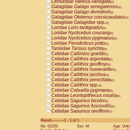
Lemuridae
Varecia variegata
(0)
Galagidae
Galago senegalensis
(0)
Galagidae
Galago demidovii
(0)
Galagidae
Otolemur crassicaudatus
(0)
Galagidae
Galagidae
spp.
(0)
Loridae
Loris tardigradus
(0)
Loridae
Nycticebus coucang
(0)
Loridae
Nycticebus pygmaeus
(0)
Loridae
Perodicticus potto
(0)
Tarsiidae
Tarsius syrichta
(0)
Cebidae
Callimico goeldii
(0)
Cebidae
Callithrix argentata
(0)
Cebidae
Callithrix geoffroyi
(0)
Cebidae
Callithrix humeralifer
(0)
Cebidae
Callithrix jacchus
(0)
Cebidae
Callithrix penicillata
(0)
Cebidae
Callithrix
spp.
(0)
Cebidae
Cebuella pygmaea
(0)
Cebidae
Leontopithecus rosalia
(0)
Cebidae
Saguinus bicolor
(0)
Cebidae
Saguinus fuscicollis
(0)
Cebidae
Saguinus geoffroyi
(0)
Cebidae
Saguinus imperator
(0)
Result-----------1 - 1 of 1
Cebidae
Saguinus labiatus
(0)
No: 02220
Sex: M
Age: Unk
Cebidae
Saguinus leucopus
(0)