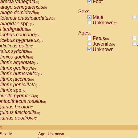
arecia variegata
Foot
(0)
alago senegalensis
(0)
Sexs:
alago demidovii
(0)
Male
tolemur crassicaudatus
(0)
Unknown
alagidae
spp.
(0)
(0)
s tardigradus
(0)
Ages:
ticebus coucang
(0)
Fetus
(0)
ticebus pygmaeus
(0)
Juvenile
(0)
dicticus potto
(0)
Unknown
rsius syrichta
(0)
limico goeldii
(0)
lithrix argentata
(0)
lithrix geoffroyi
(0)
lithrix humeralifer
(0)
lithrix jacchus
(0)
lithrix penicillata
(0)
lithrix
spp.
(0)
buella pygmaea
(0)
ntopithecus rosalia
(0)
uinus bicolor
(0)
uinus fuscicollis
(0)
uinus geoffroyi
(0)
uinus imperator
(0)
 1
uinus labiatus
(0)
Sex: M
Age: Unknown
guinus leucopus
(0)