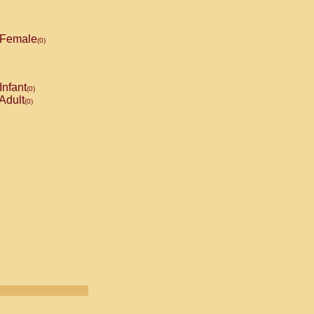
Female
(0)
Infant
(0)
Adult
(0)