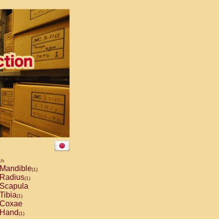
ch
Mandible
(1)
Radius
(1)
Scapula
Tibia
(1)
Coxae
Hand
(1)