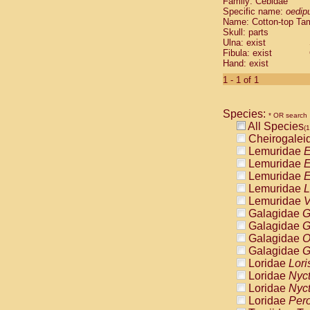
Family: Cebidae
Cebidae
Sa
Specific name:
oedip
Cebidae
Sa
Name: Cotton-top Ta
Cebidae
Sag
Skull: parts
Cebidae
Sa
Ulna: exist
Fibula: exist
Cebidae
Sag
Hand: exist
Cebidae
Sa
Cebidae
Aot
1 - 1 of 1
Cebidae
Ceb
Cebidae
Ceb
Species:
Cebidae
Ce
* OR search
All Species
Cebidae
Ceb
(1
Cheirogalei
Cebidae
Ce
Lemuridae
E
Cebidae
Sai
Lemuridae
E
Cebidae
Sai
Lemuridae
E
Atelidae
Alo
Lemuridae
L
Atelidae
Alo
Lemuridae
V
Atelidae
Alo
Galagidae
G
Atelidae
Alo
Galagidae
G
Atelidae
Ate
Galagidae
O
Atelidae
Ate
Galagidae
G
Atelidae
Ate
Loridae
Lori
Atelidae
Ate
Loridae
Nyc
Atelidae
Lag
Loridae
Nyc
Atelidae
Lag
Loridae
Pero
Pitheciidae