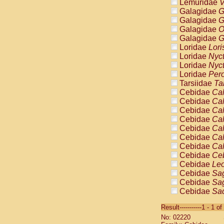
Lemuridae
V
Galagidae
G
Galagidae
G
Galagidae
O
Galagidae
G
Loridae
Lori
Loridae
Nyc
Loridae
Nyc
Loridae
Pero
Tarsiidae
Ta
Cebidae
Cal
Cebidae
Cal
Cebidae
Cal
Cebidae
Cal
Cebidae
Cal
Cebidae
Cal
Cebidae
Cal
Cebidae
Ce
Cebidae
Leo
Cebidae
Sag
Cebidae
Sag
Cebidae
Sag
Cebidae
Sag
Result-----------1 - 1 of
Cebidae
Sag
No: 02220
Cebidae
Sa