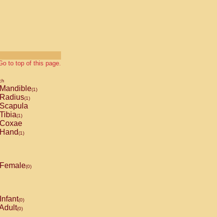
Go to top of this page.
ch
Mandible
(1)
Radius
(1)
Scapula
Tibia
(1)
Coxae
Hand
(1)
Female
(0)
Infant
(0)
Adult
(0)