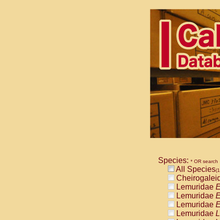
Species:
* OR search
All Species
(1
Cheirogalei
Lemuridae
E
Lemuridae
E
Lemuridae
E
Lemuridae
L