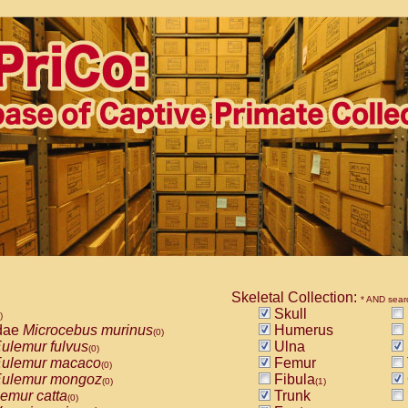
Skeletal Collection:
* AND sear
Skull
)
dae
Microcebus murinus
Humerus
(0)
ulemur fulvus
Ulna
(0)
ulemur macaco
Femur
(0)
ulemur mongoz
Fibula
(0)
(1)
emur catta
Trunk
(0)