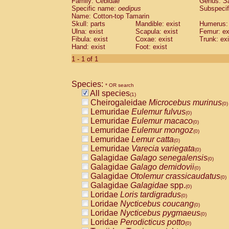
Family: Cebidae
Genus:
S
Cebidae
Saguinus midas
(0)
Specific name:
oedipus
Subspecif
Cebidae
Saguinus mystax
(0)
Name: Cotton-top Tamarin
Cebidae
Saguinus nigricollis
Skull: parts
Mandible: exist
(0)
Humerus: 
Cebidae
Saguinus oedipus
Ulna: exist
Scapula: exist
Femur: ex
(1)
Fibula: exist
Coxae: exist
Trunk: exi
Cebidae
Saguinus weddelli
(0)
Hand: exist
Foot: exist
Cebidae
Saguinus
spp.
(0)
Cebidae
Aotus trivirgatus
1 - 1 of 1
(0)
Cebidae
Cebus albifrons
(0)
Cebidae
Cebus apella
(0)
Species:
Cebidae
Cebus capucinus
* OR search
(0)
All species
Cebidae
Cebus nigrivittatus
(1)
(0)
Cheirogaleidae
Microcebus murinus
Cebidae
Cebus
spp.
(0)
(0)
Lemuridae
Eulemur fulvus
Cebidae
Saimiri boliviensis
(0)
(0)
Lemuridae
Eulemur macaco
Cebidae
Saimiri sciureus
(0)
(0)
Lemuridae
Eulemur mongoz
Atelidae
Alouatta caraya
(0)
(0)
Lemuridae
Lemur catta
Atelidae
Alouatta fusca
(0)
(0)
Lemuridae
Varecia variegata
Atelidae
Alouatta seniculus
(0)
(0)
Galagidae
Galago senegalensis
Atelidae
Alouatta
spp.
(0)
(0)
Galagidae
Galago demidovii
Atelidae
Ateles belzebuth
(0)
(0)
Galagidae
Otolemur crassicaudatus
Atelidae
Ateles geoffroyi
(0)
(0)
Galagidae
Galagidae
spp.
Atelidae
Ateles paniscus
(0)
(0)
Loridae
Loris tardigradus
Atelidae
Ateles
spp.
(0)
(0)
Loridae
Nycticebus coucang
Atelidae
Lagothrix lagothricha
(0)
(0)
Loridae
Nycticebus pygmaeus
Atelidae
Lagothrix lagothricha cana
(0)
(0)
Loridae
Perodicticus potto
Pitheciidae
Cacajao calvus rubicundu
(0)