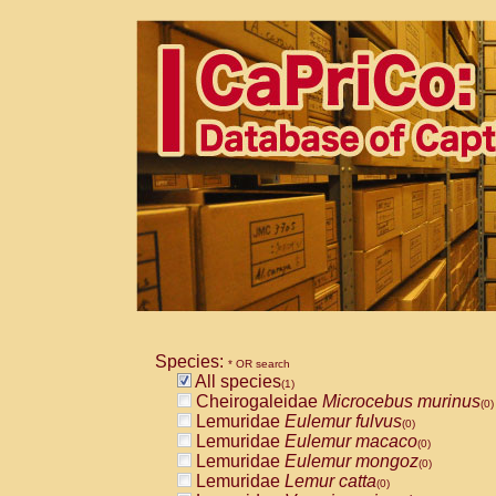
Species:
* OR search
All species
(1)
Cheirogaleidae
Microcebus murinus
(0)
Lemuridae
Eulemur fulvus
(0)
Lemuridae
Eulemur macaco
(0)
Lemuridae
Eulemur mongoz
(0)
Lemuridae
Lemur catta
(0)