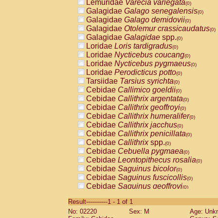
Lemuridae
Varecia variegata
(0)
Galagidae
Galago senegalensis
(0)
Galagidae
Galago demidovii
(0)
Galagidae
Otolemur crassicaudatus
(0)
Galagidae
Galagidae
spp.
(0)
Loridae
Loris tardigradus
(0)
Loridae
Nycticebus coucang
(0)
Loridae
Nycticebus pygmaeus
(0)
Loridae
Perodicticus potto
(0)
Tarsiidae
Tarsius syrichta
(0)
Cebidae
Callimico goeldii
(0)
Cebidae
Callithrix argentata
(0)
Cebidae
Callithrix geoffroyi
(0)
Cebidae
Callithrix humeralifer
(0)
Cebidae
Callithrix jacchus
(0)
Cebidae
Callithrix penicillata
(0)
Cebidae
Callithrix
spp.
(0)
Cebidae
Cebuella pygmaea
(0)
Cebidae
Leontopithecus rosalia
(0)
Cebidae
Saguinus bicolor
(0)
Cebidae
Saguinus fuscicollis
(0)
Cebidae
Saguinus geoffroyi
(0)
Cebidae
Saguinus imperator
(0)
Result-----------1 - 1 of 1
Cebidae
Saguinus labiatus
(0)
No: 02220
Sex: M
Age: Unk
Cebidae
Saguinus leucopus
(0)