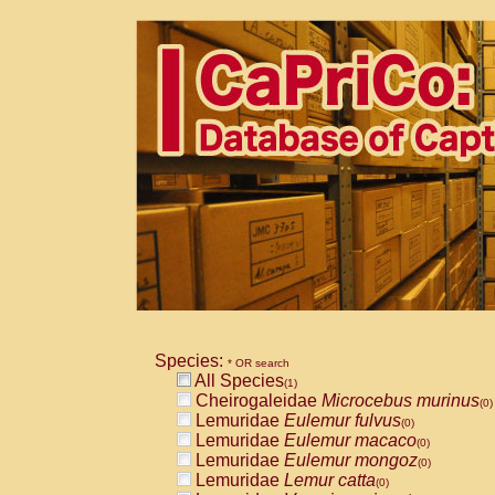
Species:
* OR search
All Species
(1)
Cheirogaleidae
Microcebus murinus
(0)
Lemuridae
Eulemur fulvus
(0)
Lemuridae
Eulemur macaco
(0)
Lemuridae
Eulemur mongoz
(0)
Lemuridae
Lemur catta
(0)