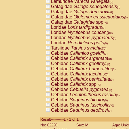
Lemuridae
Varecia variegata
(0)
Galagidae
Galago senegalensis
(0)
Galagidae
Galago demidovii
(0)
Galagidae
Otolemur crassicaudatus
(0)
Galagidae
Galagidae
spp.
(0)
Loridae
Loris tardigradus
(0)
Loridae
Nycticebus coucang
(0)
Loridae
Nycticebus pygmaeus
(0)
Loridae
Perodicticus potto
(0)
Tarsiidae
Tarsius syrichta
(0)
Cebidae
Callimico goeldii
(0)
Cebidae
Callithrix argentata
(0)
Cebidae
Callithrix geoffroyi
(0)
Cebidae
Callithrix humeralifer
(0)
Cebidae
Callithrix jacchus
(0)
Cebidae
Callithrix penicillata
(0)
Cebidae
Callithrix
spp.
(0)
Cebidae
Cebuella pygmaea
(0)
Cebidae
Leontopithecus rosalia
(0)
Cebidae
Saguinus bicolor
(0)
Cebidae
Saguinus fuscicollis
(0)
Cebidae
Saguinus geoffroyi
(0)
Cebidae
Saguinus imperator
(0)
Result-----------1 - 1 of 1
Cebidae
Saguinus labiatus
(0)
No: 02220
Sex: M
Age: Unk
Cebidae
Saguinus leucopus
(0)