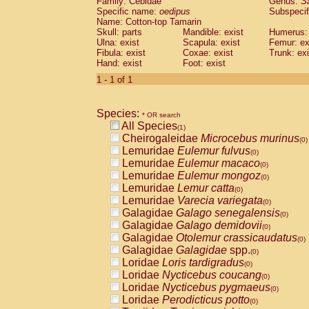
Family: Cebidae
Genus:
S
Cebidae
Saguinus midas
(0)
Specific name:
oedipus
Subspecif
Cebidae
Saguinus mystax
(0)
Name: Cotton-top Tamarin
Cebidae
Saguinus nigricollis
Skull: parts
Mandible: exist
(0)
Humerus: 
Cebidae
Saguinus oedipus
Ulna: exist
Scapula: exist
Femur: ex
(1)
Fibula: exist
Coxae: exist
Trunk: exi
Cebidae
Saguinus weddelli
(0)
Hand: exist
Foot: exist
Cebidae
Saguinus
spp.
(0)
Cebidae
Aotus trivirgatus
1 - 1 of 1
(0)
Cebidae
Cebus albifrons
(0)
Cebidae
Cebus apella
(0)
Species:
Cebidae
Cebus capucinus
* OR search
(0)
All Species
Cebidae
Cebus nigrivittatus
(1)
(0)
Cheirogaleidae
Microcebus murinus
Cebidae
Cebus
spp.
(0)
(0)
Lemuridae
Eulemur fulvus
Cebidae
Saimiri boliviensis
(0)
(0)
Lemuridae
Eulemur macaco
Cebidae
Saimiri sciureus
(0)
(0)
Lemuridae
Eulemur mongoz
Atelidae
Alouatta caraya
(0)
(0)
Lemuridae
Lemur catta
Atelidae
Alouatta fusca
(0)
(0)
Lemuridae
Varecia variegata
Atelidae
Alouatta seniculus
(0)
(0)
Galagidae
Galago senegalensis
Atelidae
Alouatta
spp.
(0)
(0)
Galagidae
Galago demidovii
Atelidae
Ateles belzebuth
(0)
(0)
Galagidae
Otolemur crassicaudatus
Atelidae
Ateles geoffroyi
(0)
(0)
Galagidae
Galagidae
spp.
Atelidae
Ateles paniscus
(0)
(0)
Loridae
Loris tardigradus
Atelidae
Ateles
spp.
(0)
(0)
Loridae
Nycticebus coucang
Atelidae
Lagothrix lagothricha
(0)
(0)
Loridae
Nycticebus pygmaeus
Atelidae
Lagothrix lagothricha cana
(0)
(0)
Loridae
Perodicticus potto
Pitheciidae
Cacajao calvus rubicundu
(0)