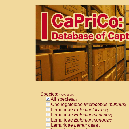
Species:
* OR search
All species
(1)
Cheirogaleidae
Microcebus murinus
(0)
Lemuridae
Eulemur fulvus
(0)
Lemuridae
Eulemur macaco
(0)
Lemuridae
Eulemur mongoz
(0)
Lemuridae
Lemur catta
(0)