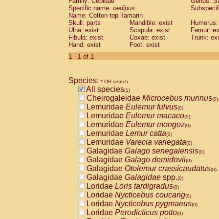
Family: Cebidae
Genus:
S
Cebidae
Saguinus midas
(0)
Specific name:
oedipus
Subspecif
Cebidae
Saguinus mystax
(0)
Name: Cotton-top Tamarin
Cebidae
Saguinus nigricollis
Skull: parts
Mandible: exist
(0)
Humerus: 
Cebidae
Saguinus oedipus
Ulna: exist
Scapula: exist
Femur: ex
(1)
Fibula: exist
Coxae: exist
Trunk: exi
Cebidae
Saguinus weddelli
(0)
Hand: exist
Foot: exist
Cebidae
Saguinus
spp.
(0)
Cebidae
Aotus trivirgatus
1 - 1 of 1
(0)
Cebidae
Cebus albifrons
(0)
Cebidae
Cebus apella
(0)
Species:
Cebidae
Cebus capucinus
* OR search
(0)
All species
Cebidae
Cebus nigrivittatus
(1)
(0)
Cheirogaleidae
Microcebus murinus
Cebidae
Cebus
spp.
(0)
(0)
Lemuridae
Eulemur fulvus
Cebidae
Saimiri boliviensis
(0)
(0)
Lemuridae
Eulemur macaco
Cebidae
Saimiri sciureus
(0)
(0)
Lemuridae
Eulemur mongoz
Atelidae
Alouatta caraya
(0)
(0)
Lemuridae
Lemur catta
Atelidae
Alouatta fusca
(0)
(0)
Lemuridae
Varecia variegata
Atelidae
Alouatta seniculus
(0)
(0)
Galagidae
Galago senegalensis
Atelidae
Alouatta
spp.
(0)
(0)
Galagidae
Galago demidovii
Atelidae
Ateles belzebuth
(0)
(0)
Galagidae
Otolemur crassicaudatus
Atelidae
Ateles geoffroyi
(0)
(0)
Galagidae
Galagidae
spp.
Atelidae
Ateles paniscus
(0)
(0)
Loridae
Loris tardigradus
Atelidae
Ateles
spp.
(0)
(0)
Loridae
Nycticebus coucang
Atelidae
Lagothrix lagothricha
(0)
(0)
Loridae
Nycticebus pygmaeus
Atelidae
Lagothrix lagothricha cana
(0)
(0)
Loridae
Perodicticus potto
Pitheciidae
Cacajao calvus rubicundu
(0)