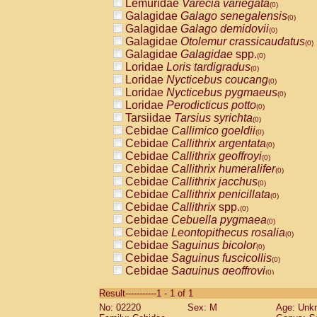
Lemuridae
Varecia variegata
(0)
Galagidae
Galago senegalensis
(0)
Galagidae
Galago demidovii
(0)
Galagidae
Otolemur crassicaudatus
(0)
Galagidae
Galagidae
spp.
(0)
Loridae
Loris tardigradus
(0)
Loridae
Nycticebus coucang
(0)
Loridae
Nycticebus pygmaeus
(0)
Loridae
Perodicticus potto
(0)
Tarsiidae
Tarsius syrichta
(0)
Cebidae
Callimico goeldii
(0)
Cebidae
Callithrix argentata
(0)
Cebidae
Callithrix geoffroyi
(0)
Cebidae
Callithrix humeralifer
(0)
Cebidae
Callithrix jacchus
(0)
Cebidae
Callithrix penicillata
(0)
Cebidae
Callithrix
spp.
(0)
Cebidae
Cebuella pygmaea
(0)
Cebidae
Leontopithecus rosalia
(0)
Cebidae
Saguinus bicolor
(0)
Cebidae
Saguinus fuscicollis
(0)
Cebidae
Saguinus geoffroyi
(0)
Cebidae
Saguinus imperator
(0)
Result-----------1 - 1 of 1
Cebidae
Saguinus labiatus
(0)
No: 02220
Sex: M
Age: Unk
Cebidae
Saguinus leucopus
(0)