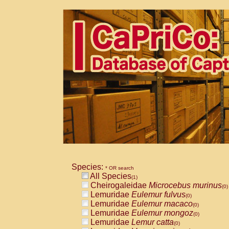
Species:
* OR search
All Species
(1)
Cheirogaleidae
Microcebus murinus
(0)
Lemuridae
Eulemur fulvus
(0)
Lemuridae
Eulemur macaco
(0)
Lemuridae
Eulemur mongoz
(0)
Lemuridae
Lemur catta
(0)