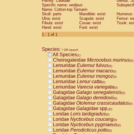
Family: Cebidae
Genus:
S
Cebidae
Saguinus midas
(0)
Specific name:
oedipus
Subspecif
Cebidae
Saguinus mystax
(0)
Name: Cotton-top Tamarin
Cebidae
Saguinus nigricollis
Skull: parts
Mandible: exist
(0)
Humerus: 
Cebidae
Saguinus oedipus
Ulna: exist
Scapula: exist
Femur: ex
(1)
Fibula: exist
Coxae: exist
Trunk: exi
Cebidae
Saguinus weddelli
(0)
Hand: exist
Foot: exist
Cebidae
Saguinus
spp.
(0)
Cebidae
Aotus trivirgatus
1 - 1 of 1
(0)
Cebidae
Cebus albifrons
(0)
Cebidae
Cebus apella
(0)
Species:
Cebidae
Cebus capucinus
* OR search
(0)
All Species
Cebidae
Cebus nigrivittatus
(1)
(0)
Cheirogaleidae
Microcebus murinus
Cebidae
Cebus
spp.
(0)
(0)
Lemuridae
Eulemur fulvus
Cebidae
Saimiri boliviensis
(0)
(0)
Lemuridae
Eulemur macaco
Cebidae
Saimiri sciureus
(0)
(0)
Lemuridae
Eulemur mongoz
Atelidae
Alouatta caraya
(0)
(0)
Lemuridae
Lemur catta
Atelidae
Alouatta fusca
(0)
(0)
Lemuridae
Varecia variegata
Atelidae
Alouatta seniculus
(0)
(0)
Galagidae
Galago senegalensis
Atelidae
Alouatta
spp.
(0)
(0)
Galagidae
Galago demidovii
Atelidae
Ateles belzebuth
(0)
(0)
Galagidae
Otolemur crassicaudatus
Atelidae
Ateles geoffroyi
(0)
(0)
Galagidae
Galagidae
spp.
Atelidae
Ateles paniscus
(0)
(0)
Loridae
Loris tardigradus
Atelidae
Ateles
spp.
(0)
(0)
Loridae
Nycticebus coucang
Atelidae
Lagothrix lagothricha
(0)
(0)
Loridae
Nycticebus pygmaeus
Atelidae
Lagothrix lagothricha cana
(0)
(0)
Loridae
Perodicticus potto
Pitheciidae
Cacajao calvus rubicundu
(0)