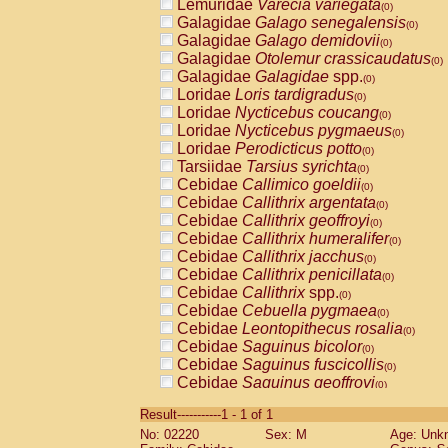
Lemuridae
Varecia variegata
(0)
Galagidae
Galago senegalensis
(0)
Galagidae
Galago demidovii
(0)
Galagidae
Otolemur crassicaudatus
(0)
Galagidae
Galagidae
spp.
(0)
Loridae
Loris tardigradus
(0)
Loridae
Nycticebus coucang
(0)
Loridae
Nycticebus pygmaeus
(0)
Loridae
Perodicticus potto
(0)
Tarsiidae
Tarsius syrichta
(0)
Cebidae
Callimico goeldii
(0)
Cebidae
Callithrix argentata
(0)
Cebidae
Callithrix geoffroyi
(0)
Cebidae
Callithrix humeralifer
(0)
Cebidae
Callithrix jacchus
(0)
Cebidae
Callithrix penicillata
(0)
Cebidae
Callithrix
spp.
(0)
Cebidae
Cebuella pygmaea
(0)
Cebidae
Leontopithecus rosalia
(0)
Cebidae
Saguinus bicolor
(0)
Cebidae
Saguinus fuscicollis
(0)
Cebidae
Saguinus geoffroyi
(0)
Cebidae
Saguinus imperator
(0)
Result-----------1 - 1 of 1
Cebidae
Saguinus labiatus
(0)
No: 02220
Sex: M
Age: Unk
Cebidae
Saguinus leucopus
(0)