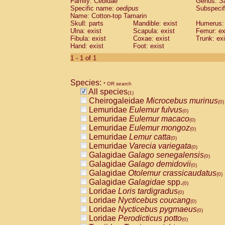
Family: Cebidae
Genus:
S
Cebidae
Saguinus midas
(0)
Specific name:
oedipus
Subspecif
Cebidae
Saguinus mystax
(0)
Name: Cotton-top Tamarin
Cebidae
Saguinus nigricollis
Skull: parts
Mandible: exist
(0)
Humerus: 
Cebidae
Saguinus oedipus
Ulna: exist
Scapula: exist
Femur: ex
(1)
Fibula: exist
Coxae: exist
Trunk: exi
Cebidae
Saguinus weddelli
(0)
Hand: exist
Foot: exist
Cebidae
Saguinus
spp.
(0)
Cebidae
Aotus trivirgatus
1 - 1 of 1
(0)
Cebidae
Cebus albifrons
(0)
Cebidae
Cebus apella
(0)
Species:
Cebidae
Cebus capucinus
* OR search
(0)
All species
Cebidae
Cebus nigrivittatus
(1)
(0)
Cheirogaleidae
Microcebus murinus
Cebidae
Cebus
spp.
(0)
(0)
Lemuridae
Eulemur fulvus
Cebidae
Saimiri boliviensis
(0)
(0)
Lemuridae
Eulemur macaco
Cebidae
Saimiri sciureus
(0)
(0)
Lemuridae
Eulemur mongoz
Atelidae
Alouatta caraya
(0)
(0)
Lemuridae
Lemur catta
Atelidae
Alouatta fusca
(0)
(0)
Lemuridae
Varecia variegata
Atelidae
Alouatta seniculus
(0)
(0)
Galagidae
Galago senegalensis
Atelidae
Alouatta
spp.
(0)
(0)
Galagidae
Galago demidovii
Atelidae
Ateles belzebuth
(0)
(0)
Galagidae
Otolemur crassicaudatus
Atelidae
Ateles geoffroyi
(0)
(0)
Galagidae
Galagidae
spp.
Atelidae
Ateles paniscus
(0)
(0)
Loridae
Loris tardigradus
Atelidae
Ateles
spp.
(0)
(0)
Loridae
Nycticebus coucang
Atelidae
Lagothrix lagothricha
(0)
(0)
Loridae
Nycticebus pygmaeus
Atelidae
Lagothrix lagothricha cana
(0)
(0)
Loridae
Perodicticus potto
Pitheciidae
Cacajao calvus rubicundu
(0)