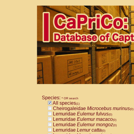
Species:
* OR search
All species
(1)
Cheirogaleidae
Microcebus murinus
(0)
Lemuridae
Eulemur fulvus
(0)
Lemuridae
Eulemur macaco
(0)
Lemuridae
Eulemur mongoz
(0)
Lemuridae
Lemur catta
(0)