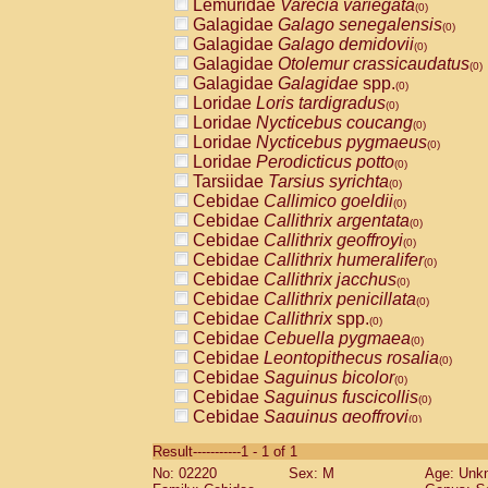
Lemuridae
Varecia variegata
(0)
Galagidae
Galago senegalensis
(0)
Galagidae
Galago demidovii
(0)
Galagidae
Otolemur crassicaudatus
(0)
Galagidae
Galagidae
spp.
(0)
Loridae
Loris tardigradus
(0)
Loridae
Nycticebus coucang
(0)
Loridae
Nycticebus pygmaeus
(0)
Loridae
Perodicticus potto
(0)
Tarsiidae
Tarsius syrichta
(0)
Cebidae
Callimico goeldii
(0)
Cebidae
Callithrix argentata
(0)
Cebidae
Callithrix geoffroyi
(0)
Cebidae
Callithrix humeralifer
(0)
Cebidae
Callithrix jacchus
(0)
Cebidae
Callithrix penicillata
(0)
Cebidae
Callithrix
spp.
(0)
Cebidae
Cebuella pygmaea
(0)
Cebidae
Leontopithecus rosalia
(0)
Cebidae
Saguinus bicolor
(0)
Cebidae
Saguinus fuscicollis
(0)
Cebidae
Saguinus geoffroyi
(0)
Cebidae
Saguinus imperator
(0)
Result-----------1 - 1 of 1
Cebidae
Saguinus labiatus
(0)
No: 02220
Sex: M
Age: Unk
Cebidae
Saguinus leucopus
(0)