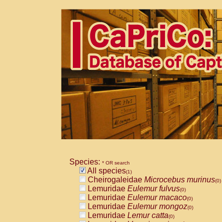
Species:
* OR search
All species
(1)
Cheirogaleidae
Microcebus murinus
(0)
Lemuridae
Eulemur fulvus
(0)
Lemuridae
Eulemur macaco
(0)
Lemuridae
Eulemur mongoz
(0)
Lemuridae
Lemur catta
(0)