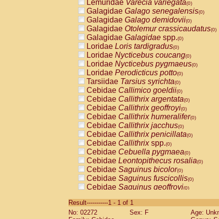
Lemuridae
Varecia variegata
(0)
Galagidae
Galago senegalensis
(0)
Galagidae
Galago demidovii
(0)
Galagidae
Otolemur crassicaudatus
(0)
Galagidae
Galagidae
spp.
(0)
Loridae
Loris tardigradus
(0)
Loridae
Nycticebus coucang
(0)
Loridae
Nycticebus pygmaeus
(0)
Loridae
Perodicticus potto
(0)
Tarsiidae
Tarsius syrichta
(0)
Cebidae
Callimico goeldii
(0)
Cebidae
Callithrix argentata
(0)
Cebidae
Callithrix geoffroyi
(0)
Cebidae
Callithrix humeralifer
(0)
Cebidae
Callithrix jacchus
(0)
Cebidae
Callithrix penicillata
(0)
Cebidae
Callithrix
spp.
(0)
Cebidae
Cebuella pygmaea
(0)
Cebidae
Leontopithecus rosalia
(0)
Cebidae
Saguinus bicolor
(0)
Cebidae
Saguinus fuscicollis
(0)
Cebidae
Saguinus geoffroyi
(0)
Cebidae
Saguinus imperator
(0)
Result-----------1 - 1 of 1
Cebidae
Saguinus labiatus
(0)
No: 02272
Sex: F
Age: Unk
Cebidae
Saguinus leucopus
(0)