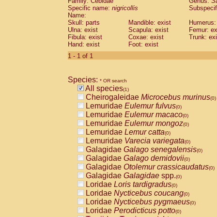
Family: Cebidae
Genus:
S
Cebidae
Saguinus midas
(0)
Specific name:
nigricollis
Subspecif
Cebidae
Saguinus mystax
(0)
Name:
Cebidae
Saguinus nigricollis
Skull: parts
Mandible: exist
(1)
Humerus: 
Cebidae
Saguinus oedipus
Ulna: exist
Scapula: exist
Femur: ex
(0)
Fibula: exist
Coxae: exist
Trunk: exi
Cebidae
Saguinus weddelli
(0)
Hand: exist
Foot: exist
Cebidae
Saguinus
spp.
(0)
Cebidae
Aotus trivirgatus
1 - 1 of 1
(0)
Cebidae
Cebus albifrons
(0)
Cebidae
Cebus apella
(0)
Species:
Cebidae
Cebus capucinus
* OR search
(0)
All species
Cebidae
Cebus nigrivittatus
(1)
(0)
Cheirogaleidae
Microcebus murinus
Cebidae
Cebus
spp.
(0)
(0)
Lemuridae
Eulemur fulvus
Cebidae
Saimiri boliviensis
(0)
(0)
Lemuridae
Eulemur macaco
Cebidae
Saimiri sciureus
(0)
(0)
Lemuridae
Eulemur mongoz
Atelidae
Alouatta caraya
(0)
(0)
Lemuridae
Lemur catta
Atelidae
Alouatta fusca
(0)
(0)
Lemuridae
Varecia variegata
Atelidae
Alouatta seniculus
(0)
(0)
Galagidae
Galago senegalensis
Atelidae
Alouatta
spp.
(0)
(0)
Galagidae
Galago demidovii
Atelidae
Ateles belzebuth
(0)
(0)
Galagidae
Otolemur crassicaudatus
Atelidae
Ateles geoffroyi
(0)
(0)
Galagidae
Galagidae
spp.
Atelidae
Ateles paniscus
(0)
(0)
Loridae
Loris tardigradus
Atelidae
Ateles
spp.
(0)
(0)
Loridae
Nycticebus coucang
Atelidae
Lagothrix lagothricha
(0)
(0)
Loridae
Nycticebus pygmaeus
Atelidae
Lagothrix lagothricha cana
(0)
(0)
Loridae
Perodicticus potto
Pitheciidae
Cacajao calvus rubicundu
(0)