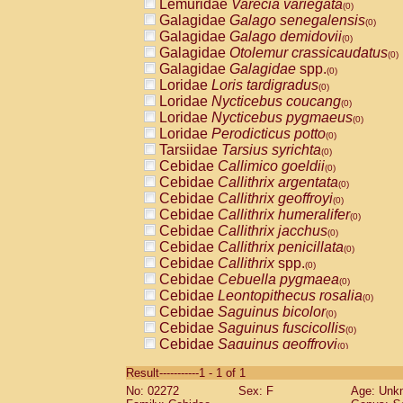
Lemuridae
Varecia variegata
(0)
Galagidae
Galago senegalensis
(0)
Galagidae
Galago demidovii
(0)
Galagidae
Otolemur crassicaudatus
(0)
Galagidae
Galagidae
spp.
(0)
Loridae
Loris tardigradus
(0)
Loridae
Nycticebus coucang
(0)
Loridae
Nycticebus pygmaeus
(0)
Loridae
Perodicticus potto
(0)
Tarsiidae
Tarsius syrichta
(0)
Cebidae
Callimico goeldii
(0)
Cebidae
Callithrix argentata
(0)
Cebidae
Callithrix geoffroyi
(0)
Cebidae
Callithrix humeralifer
(0)
Cebidae
Callithrix jacchus
(0)
Cebidae
Callithrix penicillata
(0)
Cebidae
Callithrix
spp.
(0)
Cebidae
Cebuella pygmaea
(0)
Cebidae
Leontopithecus rosalia
(0)
Cebidae
Saguinus bicolor
(0)
Cebidae
Saguinus fuscicollis
(0)
Cebidae
Saguinus geoffroyi
(0)
Cebidae
Saguinus imperator
(0)
Result-----------1 - 1 of 1
Cebidae
Saguinus labiatus
(0)
No: 02272
Sex: F
Age: Unk
Cebidae
Saguinus leucopus
(0)