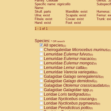
Family: Cebidae
Genus:
S
Cebidae
Saguinus midas
(0)
Specific name:
nigricollis
Subspecif
Cebidae
Saguinus mystax
(0)
Name:
Cebidae
Saguinus nigricollis
Skull: parts
Mandible: exist
(1)
Humerus: 
Cebidae
Saguinus oedipus
Ulna: exist
Scapula: exist
Femur: ex
(0)
Fibula: exist
Coxae: exist
Trunk: exi
Cebidae
Saguinus weddelli
(0)
Hand: exist
Foot: exist
Cebidae
Saguinus
spp.
(0)
Cebidae
Aotus trivirgatus
1 - 1 of 1
(0)
Cebidae
Cebus albifrons
(0)
Cebidae
Cebus apella
(0)
Species:
Cebidae
Cebus capucinus
* OR search
(0)
All species
Cebidae
Cebus nigrivittatus
(1)
(0)
Cheirogaleidae
Microcebus murinus
Cebidae
Cebus
spp.
(0)
(0)
Lemuridae
Eulemur fulvus
Cebidae
Saimiri boliviensis
(0)
(0)
Lemuridae
Eulemur macaco
Cebidae
Saimiri sciureus
(0)
(0)
Lemuridae
Eulemur mongoz
Atelidae
Alouatta caraya
(0)
(0)
Lemuridae
Lemur catta
Atelidae
Alouatta fusca
(0)
(0)
Lemuridae
Varecia variegata
Atelidae
Alouatta seniculus
(0)
(0)
Galagidae
Galago senegalensis
Atelidae
Alouatta
spp.
(0)
(0)
Galagidae
Galago demidovii
Atelidae
Ateles belzebuth
(0)
(0)
Galagidae
Otolemur crassicaudatus
Atelidae
Ateles geoffroyi
(0)
(0)
Galagidae
Galagidae
spp.
Atelidae
Ateles paniscus
(0)
(0)
Loridae
Loris tardigradus
Atelidae
Ateles
spp.
(0)
(0)
Loridae
Nycticebus coucang
Atelidae
Lagothrix lagothricha
(0)
(0)
Loridae
Nycticebus pygmaeus
Atelidae
Lagothrix lagothricha cana
(0)
(0)
Loridae
Perodicticus potto
Pitheciidae
Cacajao calvus rubicundu
(0)