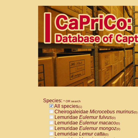
Species:
* OR search
All species
(1)
Cheirogaleidae
Microcebus murinus
(0)
Lemuridae
Eulemur fulvus
(0)
Lemuridae
Eulemur macaco
(0)
Lemuridae
Eulemur mongoz
(0)
Lemuridae
Lemur catta
(0)