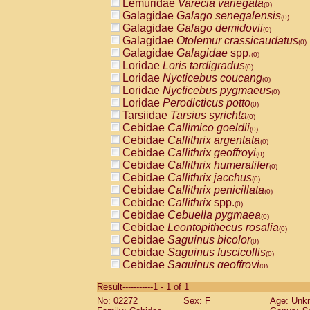
Lemuridae
Varecia variegata
(0)
Galagidae
Galago senegalensis
(0)
Galagidae
Galago demidovii
(0)
Galagidae
Otolemur crassicaudatus
(0)
Galagidae
Galagidae
spp.
(0)
Loridae
Loris tardigradus
(0)
Loridae
Nycticebus coucang
(0)
Loridae
Nycticebus pygmaeus
(0)
Loridae
Perodicticus potto
(0)
Tarsiidae
Tarsius syrichta
(0)
Cebidae
Callimico goeldii
(0)
Cebidae
Callithrix argentata
(0)
Cebidae
Callithrix geoffroyi
(0)
Cebidae
Callithrix humeralifer
(0)
Cebidae
Callithrix jacchus
(0)
Cebidae
Callithrix penicillata
(0)
Cebidae
Callithrix
spp.
(0)
Cebidae
Cebuella pygmaea
(0)
Cebidae
Leontopithecus rosalia
(0)
Cebidae
Saguinus bicolor
(0)
Cebidae
Saguinus fuscicollis
(0)
Cebidae
Saguinus geoffroyi
(0)
Cebidae
Saguinus imperator
(0)
Result-----------1 - 1 of 1
Cebidae
Saguinus labiatus
(0)
No: 02272
Sex: F
Age: Unk
Cebidae
Saguinus leucopus
(0)