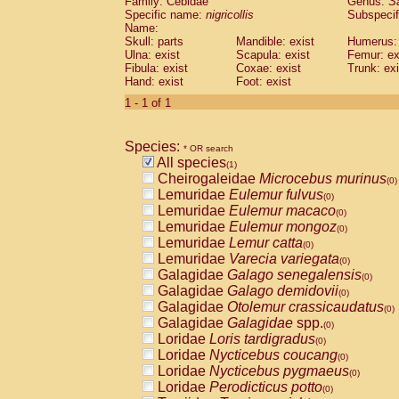
Family: Cebidae
Genus:
S
Cebidae
Saguinus midas
(0)
Specific name:
nigricollis
Subspecif
Cebidae
Saguinus mystax
(0)
Name:
Cebidae
Saguinus nigricollis
Skull: parts
Mandible: exist
(1)
Humerus: 
Cebidae
Saguinus oedipus
Ulna: exist
Scapula: exist
Femur: ex
(0)
Fibula: exist
Coxae: exist
Trunk: exi
Cebidae
Saguinus weddelli
(0)
Hand: exist
Foot: exist
Cebidae
Saguinus
spp.
(0)
Cebidae
Aotus trivirgatus
1 - 1 of 1
(0)
Cebidae
Cebus albifrons
(0)
Cebidae
Cebus apella
(0)
Species:
Cebidae
Cebus capucinus
* OR search
(0)
All species
Cebidae
Cebus nigrivittatus
(1)
(0)
Cheirogaleidae
Microcebus murinus
Cebidae
Cebus
spp.
(0)
(0)
Lemuridae
Eulemur fulvus
Cebidae
Saimiri boliviensis
(0)
(0)
Lemuridae
Eulemur macaco
Cebidae
Saimiri sciureus
(0)
(0)
Lemuridae
Eulemur mongoz
Atelidae
Alouatta caraya
(0)
(0)
Lemuridae
Lemur catta
Atelidae
Alouatta fusca
(0)
(0)
Lemuridae
Varecia variegata
Atelidae
Alouatta seniculus
(0)
(0)
Galagidae
Galago senegalensis
Atelidae
Alouatta
spp.
(0)
(0)
Galagidae
Galago demidovii
Atelidae
Ateles belzebuth
(0)
(0)
Galagidae
Otolemur crassicaudatus
Atelidae
Ateles geoffroyi
(0)
(0)
Galagidae
Galagidae
spp.
Atelidae
Ateles paniscus
(0)
(0)
Loridae
Loris tardigradus
Atelidae
Ateles
spp.
(0)
(0)
Loridae
Nycticebus coucang
Atelidae
Lagothrix lagothricha
(0)
(0)
Loridae
Nycticebus pygmaeus
Atelidae
Lagothrix lagothricha cana
(0)
(0)
Loridae
Perodicticus potto
Pitheciidae
Cacajao calvus rubicundu
(0)