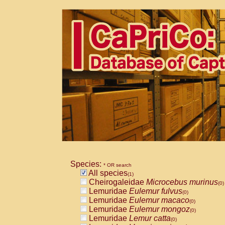
Species:
* OR search
All species
(1)
Cheirogaleidae
Microcebus murinus
(0)
Lemuridae
Eulemur fulvus
(0)
Lemuridae
Eulemur macaco
(0)
Lemuridae
Eulemur mongoz
(0)
Lemuridae
Lemur catta
(0)