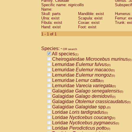
Family: Cebidae
Genus:
S
Cebidae
Saguinus midas
(0)
Specific name:
nigricollis
Subspecif
Cebidae
Saguinus mystax
(0)
Name:
Cebidae
Saguinus nigricollis
Skull: parts
Mandible: exist
(1)
Humerus: 
Cebidae
Saguinus oedipus
Ulna: exist
Scapula: exist
Femur: ex
(0)
Fibula: exist
Coxae: exist
Trunk: exi
Cebidae
Saguinus weddelli
(0)
Hand: exist
Foot: exist
Cebidae
Saguinus
spp.
(0)
Cebidae
Aotus trivirgatus
1 - 1 of 1
(0)
Cebidae
Cebus albifrons
(0)
Cebidae
Cebus apella
(0)
Species:
Cebidae
Cebus capucinus
* OR search
(0)
All species
Cebidae
Cebus nigrivittatus
(1)
(0)
Cheirogaleidae
Microcebus murinus
Cebidae
Cebus
spp.
(0)
(0)
Lemuridae
Eulemur fulvus
Cebidae
Saimiri boliviensis
(0)
(0)
Lemuridae
Eulemur macaco
Cebidae
Saimiri sciureus
(0)
(0)
Lemuridae
Eulemur mongoz
Atelidae
Alouatta caraya
(0)
(0)
Lemuridae
Lemur catta
Atelidae
Alouatta fusca
(0)
(0)
Lemuridae
Varecia variegata
Atelidae
Alouatta seniculus
(0)
(0)
Galagidae
Galago senegalensis
Atelidae
Alouatta
spp.
(0)
(0)
Galagidae
Galago demidovii
Atelidae
Ateles belzebuth
(0)
(0)
Galagidae
Otolemur crassicaudatus
Atelidae
Ateles geoffroyi
(0)
(0)
Galagidae
Galagidae
spp.
Atelidae
Ateles paniscus
(0)
(0)
Loridae
Loris tardigradus
Atelidae
Ateles
spp.
(0)
(0)
Loridae
Nycticebus coucang
Atelidae
Lagothrix lagothricha
(0)
(0)
Loridae
Nycticebus pygmaeus
Atelidae
Lagothrix lagothricha cana
(0)
(0)
Loridae
Perodicticus potto
Pitheciidae
Cacajao calvus rubicundu
(0)