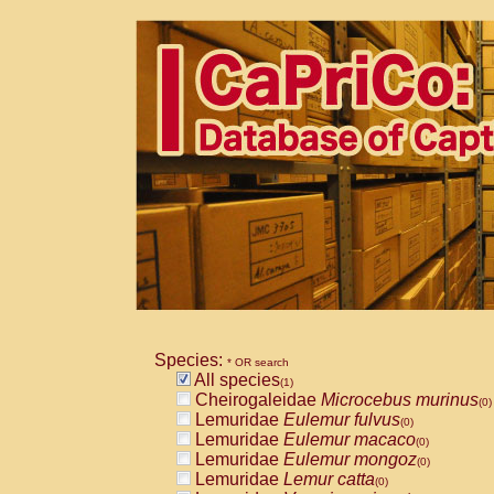
Species:
* OR search
All species
(1)
Cheirogaleidae
Microcebus murinus
(0)
Lemuridae
Eulemur fulvus
(0)
Lemuridae
Eulemur macaco
(0)
Lemuridae
Eulemur mongoz
(0)
Lemuridae
Lemur catta
(0)