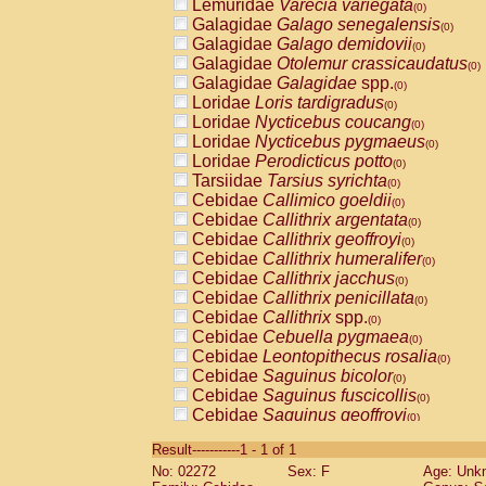
Lemuridae
Varecia variegata
(0)
Galagidae
Galago senegalensis
(0)
Galagidae
Galago demidovii
(0)
Galagidae
Otolemur crassicaudatus
(0)
Galagidae
Galagidae
spp.
(0)
Loridae
Loris tardigradus
(0)
Loridae
Nycticebus coucang
(0)
Loridae
Nycticebus pygmaeus
(0)
Loridae
Perodicticus potto
(0)
Tarsiidae
Tarsius syrichta
(0)
Cebidae
Callimico goeldii
(0)
Cebidae
Callithrix argentata
(0)
Cebidae
Callithrix geoffroyi
(0)
Cebidae
Callithrix humeralifer
(0)
Cebidae
Callithrix jacchus
(0)
Cebidae
Callithrix penicillata
(0)
Cebidae
Callithrix
spp.
(0)
Cebidae
Cebuella pygmaea
(0)
Cebidae
Leontopithecus rosalia
(0)
Cebidae
Saguinus bicolor
(0)
Cebidae
Saguinus fuscicollis
(0)
Cebidae
Saguinus geoffroyi
(0)
Cebidae
Saguinus imperator
(0)
Result-----------1 - 1 of 1
Cebidae
Saguinus labiatus
(0)
No: 02272
Sex: F
Age: Unk
Cebidae
Saguinus leucopus
(0)