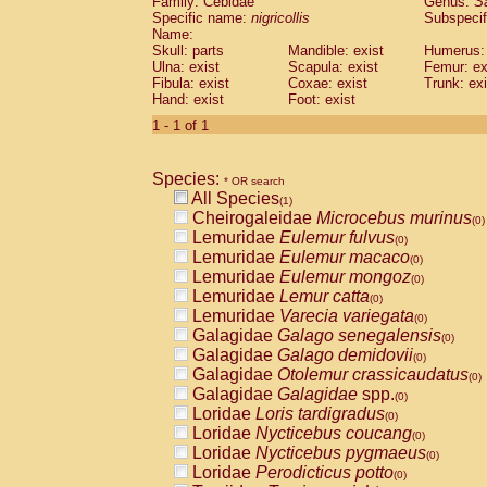
Family: Cebidae
Genus:
S
Cebidae
Saguinus midas
(0)
Specific name:
nigricollis
Subspecif
Cebidae
Saguinus mystax
(0)
Name:
Cebidae
Saguinus nigricollis
Skull: parts
Mandible: exist
(1)
Humerus: 
Cebidae
Saguinus oedipus
Ulna: exist
Scapula: exist
Femur: ex
(0)
Fibula: exist
Coxae: exist
Trunk: exi
Cebidae
Saguinus weddelli
(0)
Hand: exist
Foot: exist
Cebidae
Saguinus
spp.
(0)
Cebidae
Aotus trivirgatus
1 - 1 of 1
(0)
Cebidae
Cebus albifrons
(0)
Cebidae
Cebus apella
(0)
Species:
Cebidae
Cebus capucinus
* OR search
(0)
All Species
Cebidae
Cebus nigrivittatus
(1)
(0)
Cheirogaleidae
Microcebus murinus
Cebidae
Cebus
spp.
(0)
(0)
Lemuridae
Eulemur fulvus
Cebidae
Saimiri boliviensis
(0)
(0)
Lemuridae
Eulemur macaco
Cebidae
Saimiri sciureus
(0)
(0)
Lemuridae
Eulemur mongoz
Atelidae
Alouatta caraya
(0)
(0)
Lemuridae
Lemur catta
Atelidae
Alouatta fusca
(0)
(0)
Lemuridae
Varecia variegata
Atelidae
Alouatta seniculus
(0)
(0)
Galagidae
Galago senegalensis
Atelidae
Alouatta
spp.
(0)
(0)
Galagidae
Galago demidovii
Atelidae
Ateles belzebuth
(0)
(0)
Galagidae
Otolemur crassicaudatus
Atelidae
Ateles geoffroyi
(0)
(0)
Galagidae
Galagidae
spp.
Atelidae
Ateles paniscus
(0)
(0)
Loridae
Loris tardigradus
Atelidae
Ateles
spp.
(0)
(0)
Loridae
Nycticebus coucang
Atelidae
Lagothrix lagothricha
(0)
(0)
Loridae
Nycticebus pygmaeus
Atelidae
Lagothrix lagothricha cana
(0)
(0)
Loridae
Perodicticus potto
Pitheciidae
Cacajao calvus rubicundu
(0)