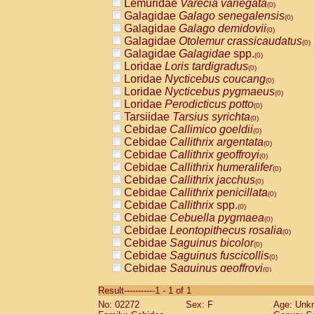
Lemuridae
Varecia variegata
(0)
Galagidae
Galago senegalensis
(0)
Galagidae
Galago demidovii
(0)
Galagidae
Otolemur crassicaudatus
(0)
Galagidae
Galagidae
spp.
(0)
Loridae
Loris tardigradus
(0)
Loridae
Nycticebus coucang
(0)
Loridae
Nycticebus pygmaeus
(0)
Loridae
Perodicticus potto
(0)
Tarsiidae
Tarsius syrichta
(0)
Cebidae
Callimico goeldii
(0)
Cebidae
Callithrix argentata
(0)
Cebidae
Callithrix geoffroyi
(0)
Cebidae
Callithrix humeralifer
(0)
Cebidae
Callithrix jacchus
(0)
Cebidae
Callithrix penicillata
(0)
Cebidae
Callithrix
spp.
(0)
Cebidae
Cebuella pygmaea
(0)
Cebidae
Leontopithecus rosalia
(0)
Cebidae
Saguinus bicolor
(0)
Cebidae
Saguinus fuscicollis
(0)
Cebidae
Saguinus geoffroyi
(0)
Cebidae
Saguinus imperator
(0)
Result-----------1 - 1 of 1
Cebidae
Saguinus labiatus
(0)
No: 02272
Sex: F
Age: Unk
Cebidae
Saguinus leucopus
(0)