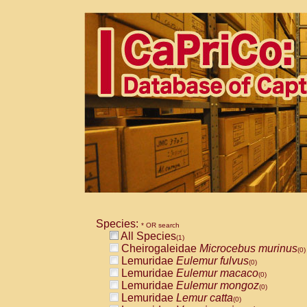
Species:
* OR search
All Species
(1)
Cheirogaleidae
Microcebus murinus
(0)
Lemuridae
Eulemur fulvus
(0)
Lemuridae
Eulemur macaco
(0)
Lemuridae
Eulemur mongoz
(0)
Lemuridae
Lemur catta
(0)